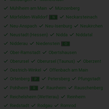
Mühlheim am Main
Münzenberg
Mörfelden-Walldorf
Neckarsteinach
N
Neu-Anspach
Neu-Isenburg
Neukirchen
Neustadt (Hessen)
Nidda
Niddatal
Nidderau
Niedenstein
O
Ober-Ramstadt
Obertshausen
Oberursel
Oberursel (Taunus)
Oberzent
Oestrich-Winkel
Offenbach am Main
Ortenberg
Petersberg
Pfungstadt
P
Pohlheim
Raunheim
Rauschenberg
R
Reichelsheim (Wetterau)
Reinheim
Riedstadt
Rodgau
Romrod