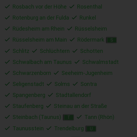
Rosbach vor der Höhe
Rosenthal
Rotenburg an der Fulda
Runkel
Rüdesheim am Rhein
Rüsselsheim
Rüsselsheim am Main
Rödermark
S
Schlitz
Schlüchtern
Schotten
Schwalbach am Taunus
Schwalmstadt
Schwarzenborn
Seeheim-Jugenheim
Seligenstadt
Solms
Sontra
Spangenberg
Stadtallendorf
Staufenberg
Steinau an der Straße
Steinbach (Taunus)
Tann (Rhön)
T
Taunusstein
Trendelburg
U