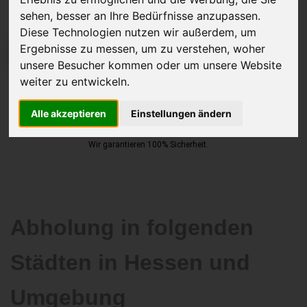
sehen, besser an Ihre Bedürfnisse anzupassen.
Diese Technologien nutzen wir außerdem, um
Ergebnisse zu messen, um zu verstehen, woher
JETZT KOSTENLOSE BEWERTUNG
unsere Besucher kommen oder um unsere Website
weiter zu entwickeln.
Kostenloses Angebot
für den Ankauf Ihres Autos inklusive der
Abholung, auf Wunsch sofort Geld. Ihre Daten werden nicht mit Dritten
Alle akzeptieren
Einstellungen ändern
geteilt.
Wir garantieren 100% Sicherheit.
Abholung in folgenden
Städten in Hessen und
Umgebung