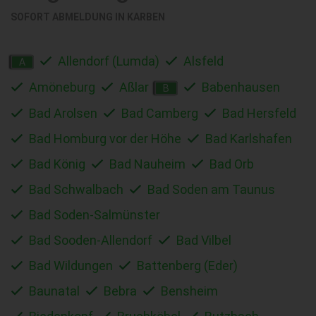
SOFORT ABMELDUNG IN
KARBEN
Allendorf (Lumda)
Alsfeld
A
Amöneburg
Aßlar
Babenhausen
B
Bad Arolsen
Bad Camberg
Bad Hersfeld
Bad Homburg vor der Höhe
Bad Karlshafen
Bad König
Bad Nauheim
Bad Orb
Bad Schwalbach
Bad Soden am Taunus
Bad Soden-Salmünster
Bad Sooden-Allendorf
Bad Vilbel
Bad Wildungen
Battenberg (Eder)
Baunatal
Bebra
Bensheim