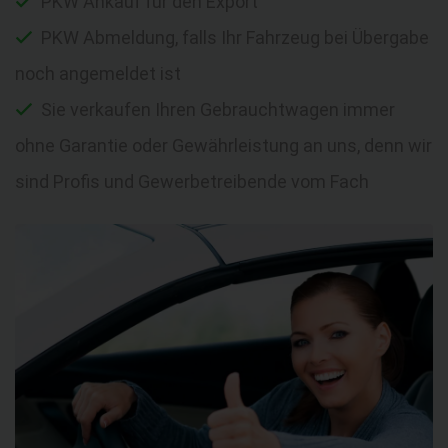
PKW Ankauf für den Export
PKW Abmeldung, falls Ihr Fahrzeug bei Übergabe
noch angemeldet ist
Sie verkaufen Ihren Gebrauchtwagen immer
ohne Garantie oder Gewährleistung an uns, denn wir
sind Profis und Gewerbetreibende vom Fach