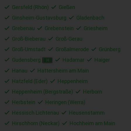
Gersfeld (Rhön)
Gießen
Ginsheim-Gustavsburg
Gladenbach
Grebenau
Grebenstein
Griesheim
Groß-Bieberau
Groß-Gerau
Groß-Umstadt
Großalmerode
Grünberg
Gudensberg
Hadamar
Haiger
H
Hanau
Hattersheim am Main
Hatzfeld (Eder)
Heppenheim
Heppenheim (Bergstraße)
Herborn
Herbstein
Heringen (Werra)
Hessisch Lichtenau
Heusenstamm
Hirschhorn (Neckar)
Hochheim am Main