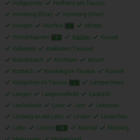
Hofgeismar
Hofheim am Taunus
Homberg (Efze)
Homberg (Ohm)
Hungen
Hünfeld
Idstein
I
Immenhausen
Karben
Kassel
K
Kelkheim
Kelkheim (Taunus)
Kelsterbach
Kirchhain
Kirtorf
Korbach
Kronberg im Taunus
Künzell
Königstein im Taunus
Lampertheim
L
Langen
Langenselbold
Laubach
Lauterbach
Leun
Lich
Liebenau
Limburg an der Lahn
Linden
Lindenfels
Lollar
Lorsch
Maintal
Marburg
M
Melsungen
Michelstadt