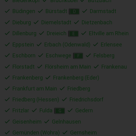
Biedenkopf
Bruchköbel
Butzbach
Büdingen
Bürstadt
Darmstadt
D
Dieburg
Diemelstadt
Dietzenbach
Dillenburg
Dreieich
Eltville am Rhein
E
Eppstein
Erbach (Odenwald)
Erlensee
Eschborn
Eschwege
Felsberg
F
Florstadt
Flörsheim am Main
Frankenau
Frankenberg
Frankenberg (Eder)
Frankfurt am Main
Friedberg
Friedberg (Hessen)
Friedrichsdorf
Fritzlar
Fulda
Gedern
G
Geisenheim
Gelnhausen
Gemünden (Wohra)
Gernsheim