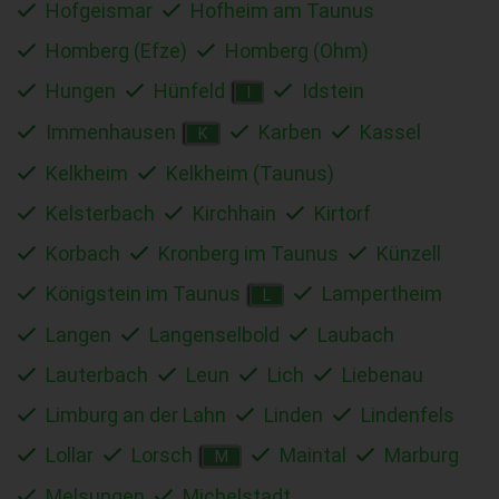
Hofgeismar
Hofheim am Taunus
Homberg (Efze)
Homberg (Ohm)
Hungen
Hünfeld
Idstein
I
Immenhausen
Karben
Kassel
K
Kelkheim
Kelkheim (Taunus)
Kelsterbach
Kirchhain
Kirtorf
Korbach
Kronberg im Taunus
Künzell
Königstein im Taunus
Lampertheim
L
Langen
Langenselbold
Laubach
Lauterbach
Leun
Lich
Liebenau
Limburg an der Lahn
Linden
Lindenfels
Lollar
Lorsch
Maintal
Marburg
M
Melsungen
Michelstadt