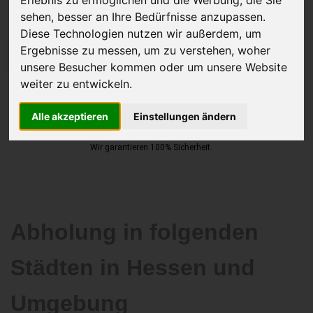
sehen, besser an Ihre Bedürfnisse anzupassen.
Diese Technologien nutzen wir außerdem, um
Ergebnisse zu messen, um zu verstehen, woher
JETZT KOSTENLOSE BEWERTUNG
unsere Besucher kommen oder um unsere Website
weiter zu entwickeln.
Kostenloses Angebot
für den Ankauf Ihres Autos inklusive der
Abholung, auf Wunsch sofort Geld. Ihre Daten werden nicht mit Dritten
Alle akzeptieren
Einstellungen ändern
geteilt.
Wir garantieren 100% Sicherheit.
Abholung in folgenden
Städten in Hessen und
Umgebung