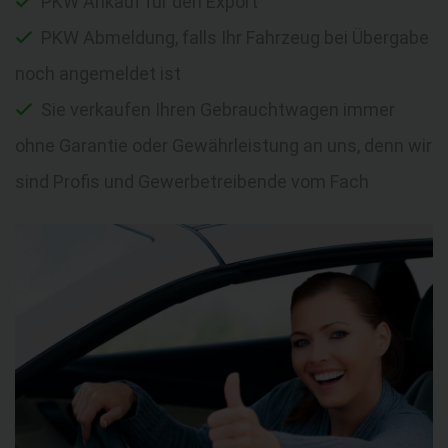
PKW Ankauf für den Export
PKW Abmeldung, falls Ihr Fahrzeug bei Übergabe
noch angemeldet ist
Sie verkaufen Ihren Gebrauchtwagen immer
ohne Garantie oder Gewährleistung an uns, denn wir
sind Profis und Gewerbetreibende vom Fach