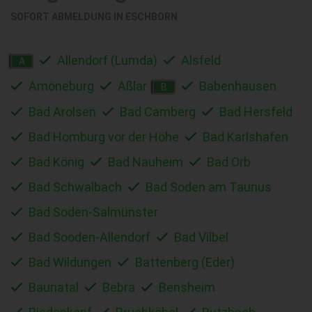
SOFORT ABMELDUNG IN
ESCHBORN
Allendorf (Lumda)
Alsfeld
A
Amöneburg
Aßlar
Babenhausen
B
Bad Arolsen
Bad Camberg
Bad Hersfeld
Bad Homburg vor der Höhe
Bad Karlshafen
Bad König
Bad Nauheim
Bad Orb
Bad Schwalbach
Bad Soden am Taunus
Bad Soden-Salmünster
Bad Sooden-Allendorf
Bad Vilbel
Bad Wildungen
Battenberg (Eder)
Baunatal
Bebra
Bensheim