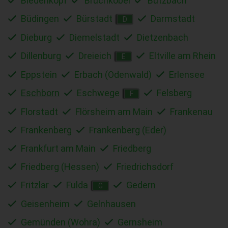
Biedenkopf
Bruchköbel
Butzbach
Büdingen
Bürstadt
Darmstadt
D
Dieburg
Diemelstadt
Dietzenbach
Dillenburg
Dreieich
Eltville am Rhein
E
Eppstein
Erbach (Odenwald)
Erlensee
Eschborn
Eschwege
Felsberg
F
Florstadt
Flörsheim am Main
Frankenau
Frankenberg
Frankenberg (Eder)
Frankfurt am Main
Friedberg
Friedberg (Hessen)
Friedrichsdorf
Fritzlar
Fulda
Gedern
G
Geisenheim
Gelnhausen
Gemünden (Wohra)
Gernsheim