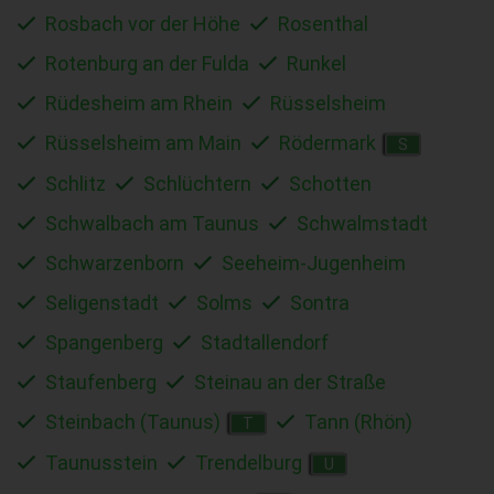
Rosbach vor der Höhe
Rosenthal
Rotenburg an der Fulda
Runkel
Rüdesheim am Rhein
Rüsselsheim
Rüsselsheim am Main
Rödermark
S
Schlitz
Schlüchtern
Schotten
Schwalbach am Taunus
Schwalmstadt
Schwarzenborn
Seeheim-Jugenheim
Seligenstadt
Solms
Sontra
Spangenberg
Stadtallendorf
Staufenberg
Steinau an der Straße
Steinbach (Taunus)
Tann (Rhön)
T
Taunusstein
Trendelburg
U