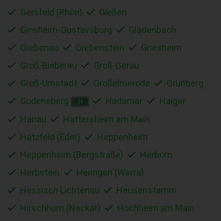
Gersfeld (Rhön)
Gießen
Ginsheim-Gustavsburg
Gladenbach
Grebenau
Grebenstein
Griesheim
Groß-Bieberau
Groß-Gerau
Groß-Umstadt
Großalmerode
Grünberg
Gudensberg
Hadamar
Haiger
H
Hanau
Hattersheim am Main
Hatzfeld (Eder)
Heppenheim
Heppenheim (Bergstraße)
Herborn
Herbstein
Heringen (Werra)
Hessisch Lichtenau
Heusenstamm
Hirschhorn (Neckar)
Hochheim am Main