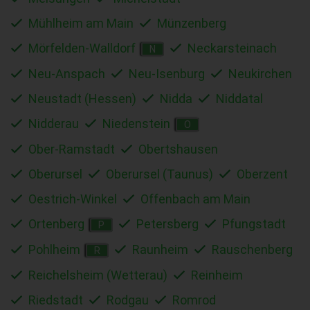
Mühlheim am Main
Münzenberg
Mörfelden-Walldorf
Neckarsteinach
N
Neu-Anspach
Neu-Isenburg
Neukirchen
Neustadt (Hessen)
Nidda
Niddatal
Nidderau
Niedenstein
O
Ober-Ramstadt
Obertshausen
Oberursel
Oberursel (Taunus)
Oberzent
Oestrich-Winkel
Offenbach am Main
Ortenberg
Petersberg
Pfungstadt
P
Pohlheim
Raunheim
Rauschenberg
R
Reichelsheim (Wetterau)
Reinheim
Riedstadt
Rodgau
Romrod