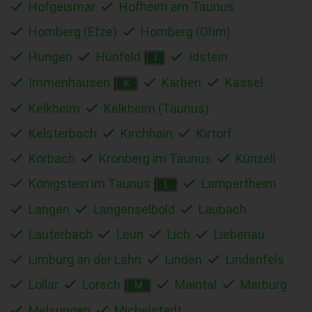
Hofgeismar
Hofheim am Taunus
Homberg (Efze)
Homberg (Ohm)
Hungen
Hünfeld
Idstein
I
Immenhausen
Karben
Kassel
K
Kelkheim
Kelkheim (Taunus)
Kelsterbach
Kirchhain
Kirtorf
Korbach
Kronberg im Taunus
Künzell
Königstein im Taunus
Lampertheim
L
Langen
Langenselbold
Laubach
Lauterbach
Leun
Lich
Liebenau
Limburg an der Lahn
Linden
Lindenfels
Lollar
Lorsch
Maintal
Marburg
M
Melsungen
Michelstadt