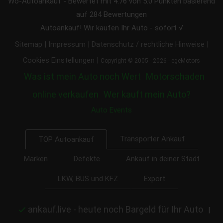
Wo-Autoankauf
-
Bewertet mit
4.76
von 5.0 Punkten basierend
auf
284
Bewertungen
Autoankauf! Wir kaufen Ihr Auto - sofort √
|
|
|
Sitemap
Impressum
Datenschutz / rechtliche Hinweise
|
Cookies Einstellungen
Copyright © 2005 - 2026 - egeMotors
Was ist mein Auto noch Wert
Motorschaden
online verkaufen
Wer kauft mein Auto?
Auto Events
Transporter Ankauf
TOP Autoankauf
Marken
Defekte
Ankauf in deiner Stadt
LKW, BUS und KFZ
Export
ankauf.live - heute noch Bargeld für Ihr Auto
|