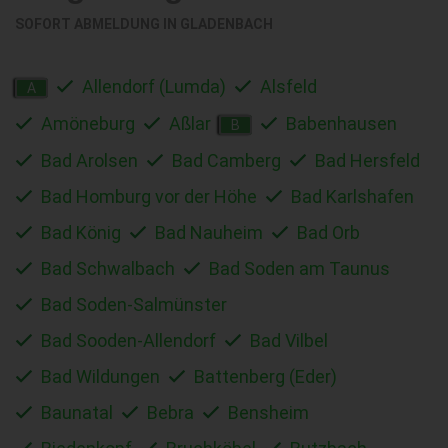
SOFORT ABMELDUNG IN
GLADENBACH
Allendorf (Lumda)
Alsfeld
A
Amöneburg
Aßlar
Babenhausen
B
Bad Arolsen
Bad Camberg
Bad Hersfeld
Bad Homburg vor der Höhe
Bad Karlshafen
Bad König
Bad Nauheim
Bad Orb
Bad Schwalbach
Bad Soden am Taunus
Bad Soden-Salmünster
Bad Sooden-Allendorf
Bad Vilbel
Bad Wildungen
Battenberg (Eder)
Baunatal
Bebra
Bensheim