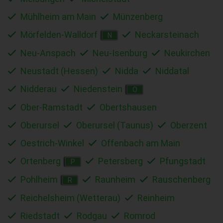
Mühlheim am Main
Münzenberg
Mörfelden-Walldorf
Neckarsteinach
N
Neu-Anspach
Neu-Isenburg
Neukirchen
Neustadt (Hessen)
Nidda
Niddatal
Nidderau
Niedenstein
O
Ober-Ramstadt
Obertshausen
Oberursel
Oberursel (Taunus)
Oberzent
Oestrich-Winkel
Offenbach am Main
Ortenberg
Petersberg
Pfungstadt
P
Pohlheim
Raunheim
Rauschenberg
R
Reichelsheim (Wetterau)
Reinheim
Riedstadt
Rodgau
Romrod