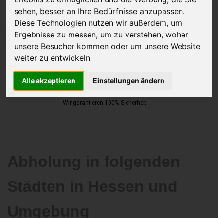
sehen, besser an Ihre Bedürfnisse anzupassen.
Diese Technologien nutzen wir außerdem, um
Ergebnisse zu messen, um zu verstehen, woher
JETZT KOSTENLOSE BEWERTUNG
unsere Besucher kommen oder um unsere Website
weiter zu entwickeln.
Kostenloses Angebot
für den Ankauf Ihres Autos inklusive der
Abholung, auf Wunsch sofort Geld. Ihre Daten werden nicht mit Dritten
Alle akzeptieren
Einstellungen ändern
geteilt.
Wir garantieren 100% Sicherheit.
Abholung in folgenden
Städten in Hessen und
Umgebung