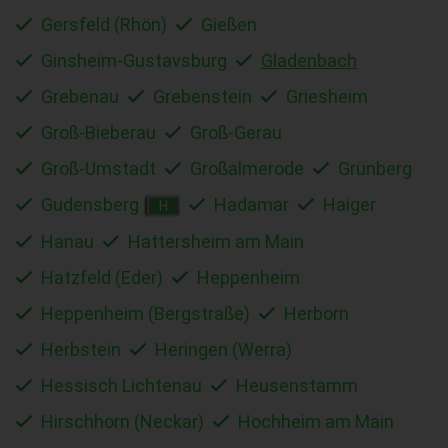
Gersfeld (Rhön)
Gießen
Ginsheim-Gustavsburg
Gladenbach
Grebenau
Grebenstein
Griesheim
Groß-Bieberau
Groß-Gerau
Groß-Umstadt
Großalmerode
Grünberg
Gudensberg
Hadamar
Haiger
H
Hanau
Hattersheim am Main
Hatzfeld (Eder)
Heppenheim
Heppenheim (Bergstraße)
Herborn
Herbstein
Heringen (Werra)
Hessisch Lichtenau
Heusenstamm
Hirschhorn (Neckar)
Hochheim am Main