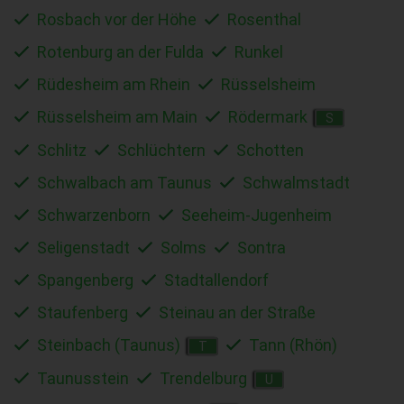
Rosbach vor der Höhe
Rosenthal
Rotenburg an der Fulda
Runkel
Rüdesheim am Rhein
Rüsselsheim
Rüsselsheim am Main
Rödermark
S
Schlitz
Schlüchtern
Schotten
Schwalbach am Taunus
Schwalmstadt
Schwarzenborn
Seeheim-Jugenheim
Seligenstadt
Solms
Sontra
Spangenberg
Stadtallendorf
Staufenberg
Steinau an der Straße
Steinbach (Taunus)
Tann (Rhön)
T
Taunusstein
Trendelburg
U