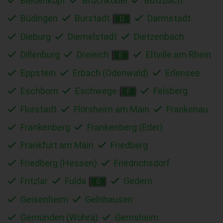
Biedenkopf
Bruchköbel
Butzbach
Büdingen
Bürstadt
Darmstadt
D
Dieburg
Diemelstadt
Dietzenbach
Dillenburg
Dreieich
Eltville am Rhein
E
Eppstein
Erbach (Odenwald)
Erlensee
Eschborn
Eschwege
Felsberg
F
Florstadt
Flörsheim am Main
Frankenau
Frankenberg
Frankenberg (Eder)
Frankfurt am Main
Friedberg
Friedberg (Hessen)
Friedrichsdorf
Fritzlar
Fulda
Gedern
G
Geisenheim
Gelnhausen
Gemünden (Wohra)
Gernsheim