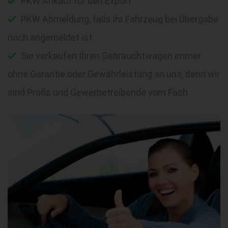
PKW Ankauf für den Export
PKW Abmeldung, falls Ihr Fahrzeug bei Übergabe
noch angemeldet ist
Sie verkaufen Ihren Gebrauchtwagen immer
ohne Garantie oder Gewährleistung an uns, denn wir
sind Profis und Gewerbetreibende vom Fach