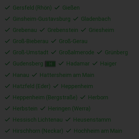
Gersfeld (Rhön)
Gießen
Ginsheim-Gustavsburg
Gladenbach
Grebenau
Grebenstein
Griesheim
Groß-Bieberau
Groß-Gerau
Groß-Umstadt
Großalmerode
Grünberg
Gudensberg
Hadamar
Haiger
H
Hanau
Hattersheim am Main
Hatzfeld (Eder)
Heppenheim
Heppenheim (Bergstraße)
Herborn
Herbstein
Heringen (Werra)
Hessisch Lichtenau
Heusenstamm
Hirschhorn (Neckar)
Hochheim am Main