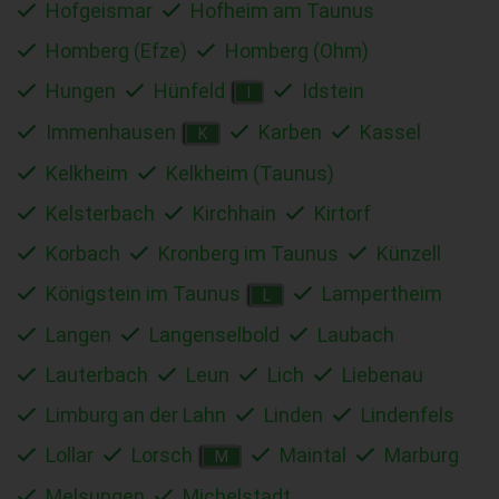
Hofgeismar
Hofheim am Taunus
Homberg (Efze)
Homberg (Ohm)
Hungen
Hünfeld
Idstein
I
Immenhausen
Karben
Kassel
K
Kelkheim
Kelkheim (Taunus)
Kelsterbach
Kirchhain
Kirtorf
Korbach
Kronberg im Taunus
Künzell
Königstein im Taunus
Lampertheim
L
Langen
Langenselbold
Laubach
Lauterbach
Leun
Lich
Liebenau
Limburg an der Lahn
Linden
Lindenfels
Lollar
Lorsch
Maintal
Marburg
M
Melsungen
Michelstadt