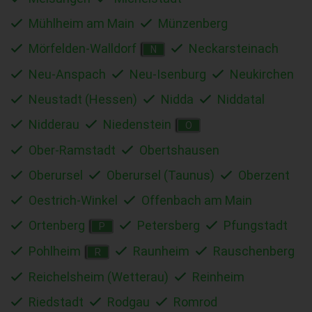
Mühlheim am Main
Münzenberg
Mörfelden-Walldorf
Neckarsteinach
N
Neu-Anspach
Neu-Isenburg
Neukirchen
Neustadt (Hessen)
Nidda
Niddatal
Nidderau
Niedenstein
O
Ober-Ramstadt
Obertshausen
Oberursel
Oberursel (Taunus)
Oberzent
Oestrich-Winkel
Offenbach am Main
Ortenberg
Petersberg
Pfungstadt
P
Pohlheim
Raunheim
Rauschenberg
R
Reichelsheim (Wetterau)
Reinheim
Riedstadt
Rodgau
Romrod