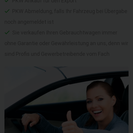
PKW Ankauf für den Export
PKW Abmeldung, falls Ihr Fahrzeug bei Übergabe
noch angemeldet ist
Sie verkaufen Ihren Gebrauchtwagen immer
ohne Garantie oder Gewährleistung an uns, denn wir
sind Profis und Gewerbetreibende vom Fach