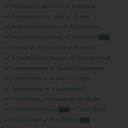
Rosbach vor der Höhe
Rosenthal
Rotenburg an der Fulda
Runkel
Rüdesheim am Rhein
Rüsselsheim
Rüsselsheim am Main
Rödermark
S
Schlitz
Schlüchtern
Schotten
Schwalbach am Taunus
Schwalmstadt
Schwarzenborn
Seeheim-Jugenheim
Seligenstadt
Solms
Sontra
Spangenberg
Stadtallendorf
Staufenberg
Steinau an der Straße
Steinbach (Taunus)
Tann (Rhön)
T
Taunusstein
Trendelburg
U