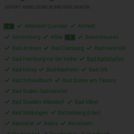
SOFORT ABMELDUNG IN
BAD KARLSHAFEN
Allendorf (Lumda)
Alsfeld
A
Amöneburg
Aßlar
Babenhausen
B
Bad Arolsen
Bad Camberg
Bad Hersfeld
Bad Homburg vor der Höhe
Bad Karlshafen
Bad König
Bad Nauheim
Bad Orb
Bad Schwalbach
Bad Soden am Taunus
Bad Soden-Salmünster
Bad Sooden-Allendorf
Bad Vilbel
Bad Wildungen
Battenberg (Eder)
Baunatal
Bebra
Bensheim