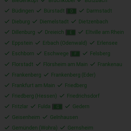
Biedenkopf
Bruchköbel
Butzbach
Büdingen
Bürstadt
Darmstadt
D
Dieburg
Diemelstadt
Dietzenbach
Dillenburg
Dreieich
Eltville am Rhein
E
Eppstein
Erbach (Odenwald)
Erlensee
Eschborn
Eschwege
Felsberg
F
Florstadt
Flörsheim am Main
Frankenau
Frankenberg
Frankenberg (Eder)
Frankfurt am Main
Friedberg
Friedberg (Hessen)
Friedrichsdorf
Fritzlar
Fulda
Gedern
G
Geisenheim
Gelnhausen
Gemünden (Wohra)
Gernsheim