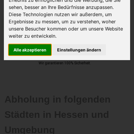
sehen, besser an Ihre Bedürfnisse anzupassen.
Diese Technologien nutzen wir außerdem, um
Ergebnisse zu messen, um zu verstehen, woher
JETZT KOSTENLOSE BEWERTUNG
unsere Besucher kommen oder um unsere Website
weiter zu entwickeln.
Kostenloses Angebot
für den Ankauf Ihres Autos inklusive der
Abholung, auf Wunsch sofort Geld. Ihre Daten werden nicht mit Dritten
Alle akzeptieren
Einstellungen ändern
geteilt.
Wir garantieren 100% Sicherheit.
Abholung in folgenden
Städten in Hessen und
Umgebung