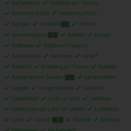
Hofgeismar
Hofheim am Taunus
Homberg (Efze)
Homberg (Ohm)
Hungen
Hünfeld
Idstein
I
Immenhausen
Karben
Kassel
K
Kelkheim
Kelkheim (Taunus)
Kelsterbach
Kirchhain
Kirtorf
Korbach
Kronberg im Taunus
Künzell
Königstein im Taunus
Lampertheim
L
Langen
Langenselbold
Laubach
Lauterbach
Leun
Lich
Liebenau
Limburg an der Lahn
Linden
Lindenfels
Lollar
Lorsch
Maintal
Marburg
M
Melsungen
Michelstadt