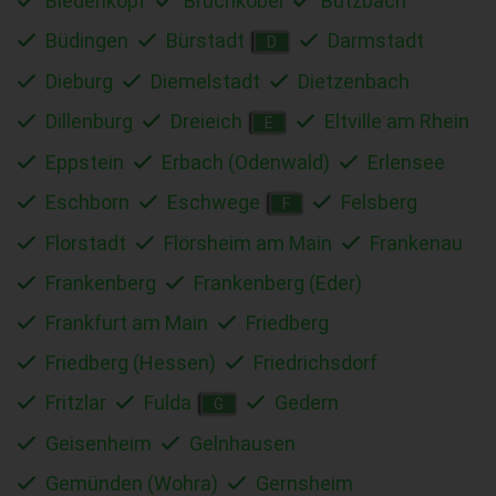
Biedenkopf
Bruchköbel
Butzbach
Büdingen
Bürstadt
Darmstadt
D
Dieburg
Diemelstadt
Dietzenbach
Dillenburg
Dreieich
Eltville am Rhein
E
Eppstein
Erbach (Odenwald)
Erlensee
Eschborn
Eschwege
Felsberg
F
Florstadt
Flörsheim am Main
Frankenau
Frankenberg
Frankenberg (Eder)
Frankfurt am Main
Friedberg
Friedberg (Hessen)
Friedrichsdorf
Fritzlar
Fulda
Gedern
G
Geisenheim
Gelnhausen
Gemünden (Wohra)
Gernsheim