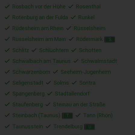
Rosbach vor der Höhe
Rosenthal
Rotenburg an der Fulda
Runkel
Rüdesheim am Rhein
Rüsselsheim
Rüsselsheim am Main
Rödermark
S
Schlitz
Schlüchtern
Schotten
Schwalbach am Taunus
Schwalmstadt
Schwarzenborn
Seeheim-Jugenheim
Seligenstadt
Solms
Sontra
Spangenberg
Stadtallendorf
Staufenberg
Steinau an der Straße
Steinbach (Taunus)
Tann (Rhön)
T
Taunusstein
Trendelburg
U