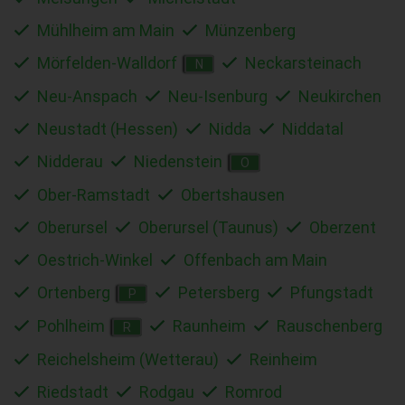
Mühlheim am Main
Münzenberg
Mörfelden-Walldorf
Neckarsteinach
N
Neu-Anspach
Neu-Isenburg
Neukirchen
Neustadt (Hessen)
Nidda
Niddatal
Nidderau
Niedenstein
O
Ober-Ramstadt
Obertshausen
Oberursel
Oberursel (Taunus)
Oberzent
Oestrich-Winkel
Offenbach am Main
Ortenberg
Petersberg
Pfungstadt
P
Pohlheim
Raunheim
Rauschenberg
R
Reichelsheim (Wetterau)
Reinheim
Riedstadt
Rodgau
Romrod