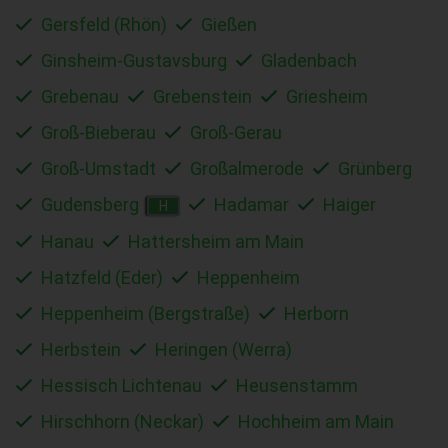
Gersfeld (Rhön)
Gießen
Ginsheim-Gustavsburg
Gladenbach
Grebenau
Grebenstein
Griesheim
Groß-Bieberau
Groß-Gerau
Groß-Umstadt
Großalmerode
Grünberg
Gudensberg
Hadamar
Haiger
H
Hanau
Hattersheim am Main
Hatzfeld (Eder)
Heppenheim
Heppenheim (Bergstraße)
Herborn
Herbstein
Heringen (Werra)
Hessisch Lichtenau
Heusenstamm
Hirschhorn (Neckar)
Hochheim am Main