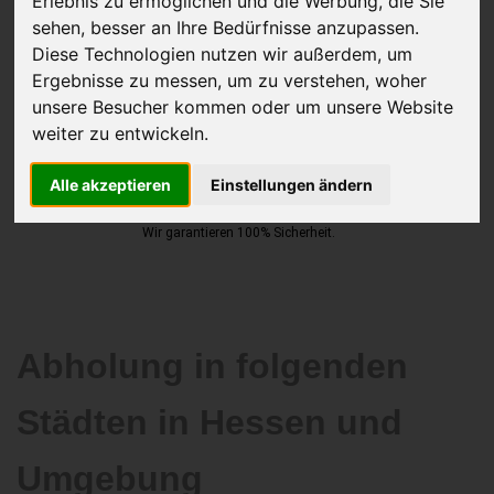
Erlebnis zu ermöglichen und die Werbung, die Sie
sehen, besser an Ihre Bedürfnisse anzupassen.
Diese Technologien nutzen wir außerdem, um
Ergebnisse zu messen, um zu verstehen, woher
JETZT KOSTENLOSE BEWERTUNG
unsere Besucher kommen oder um unsere Website
weiter zu entwickeln.
Kostenloses Angebot
für den Ankauf Ihres Autos inklusive der
Abholung, auf Wunsch sofort Geld. Ihre Daten werden nicht mit Dritten
Alle akzeptieren
Einstellungen ändern
geteilt.
Wir garantieren 100% Sicherheit.
Abholung in folgenden
Städten in Hessen und
Umgebung