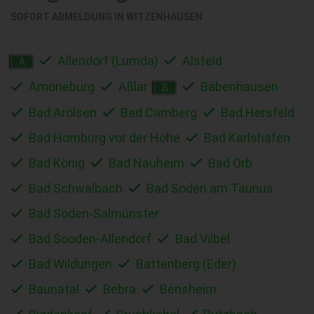
SOFORT ABMELDUNG IN
WITZENHAUSEN
Allendorf (Lumda)
Alsfeld
A
Amöneburg
Aßlar
Babenhausen
B
Bad Arolsen
Bad Camberg
Bad Hersfeld
Bad Homburg vor der Höhe
Bad Karlshafen
Bad König
Bad Nauheim
Bad Orb
Bad Schwalbach
Bad Soden am Taunus
Bad Soden-Salmünster
Bad Sooden-Allendorf
Bad Vilbel
Bad Wildungen
Battenberg (Eder)
Baunatal
Bebra
Bensheim