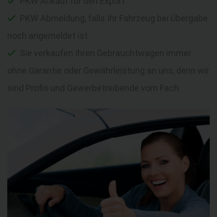
PKW Ankauf für den Export
PKW Abmeldung, falls Ihr Fahrzeug bei Übergabe
noch angemeldet ist
Sie verkaufen Ihren Gebrauchtwagen immer
ohne Garantie oder Gewährleistung an uns, denn wir
sind Profis und Gewerbetreibende vom Fach