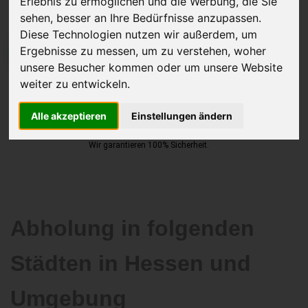
Erlebnis zu ermöglichen und die Werbung, die Sie
sehen, besser an Ihre Bedürfnisse anzupassen.
Diese Technologien nutzen wir außerdem, um
Ergebnisse zu messen, um zu verstehen, woher
JETZT KOSTENLOSE BEWERTUNG
unsere Besucher kommen oder um unsere Website
weiter zu entwickeln.
Kostenloses Angebot
für den Ankauf Ihres Autos inklusive der
Abholung, auf Wunsch sofort Geld. Ihre Daten werden nicht mit Dritten
Alle akzeptieren
Einstellungen ändern
geteilt.
Wir garantieren 100% Sicherheit.
Abholung in folgenden
Städten in Hessen und
Umgebung