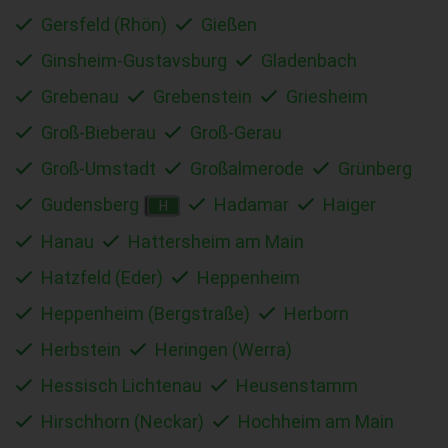
Gersfeld (Rhön)
Gießen
Ginsheim-Gustavsburg
Gladenbach
Grebenau
Grebenstein
Griesheim
Groß-Bieberau
Groß-Gerau
Groß-Umstadt
Großalmerode
Grünberg
Gudensberg
Hadamar
Haiger
H
Hanau
Hattersheim am Main
Hatzfeld (Eder)
Heppenheim
Heppenheim (Bergstraße)
Herborn
Herbstein
Heringen (Werra)
Hessisch Lichtenau
Heusenstamm
Hirschhorn (Neckar)
Hochheim am Main