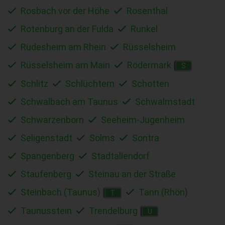
Rosbach vor der Höhe
Rosenthal
Rotenburg an der Fulda
Runkel
Rüdesheim am Rhein
Rüsselsheim
Rüsselsheim am Main
Rödermark
S
Schlitz
Schlüchtern
Schotten
Schwalbach am Taunus
Schwalmstadt
Schwarzenborn
Seeheim-Jugenheim
Seligenstadt
Solms
Sontra
Spangenberg
Stadtallendorf
Staufenberg
Steinau an der Straße
Steinbach (Taunus)
Tann (Rhön)
T
Taunusstein
Trendelburg
U