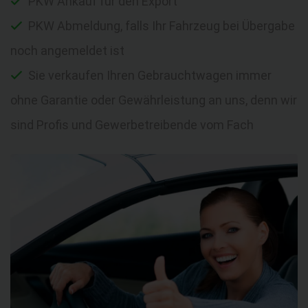
PKW Ankauf für den Export
PKW Abmeldung, falls Ihr Fahrzeug bei Übergabe
noch angemeldet ist
Sie verkaufen Ihren Gebrauchtwagen immer
ohne Garantie oder Gewährleistung an uns, denn wir
sind Profis und Gewerbetreibende vom Fach