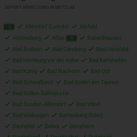
SOFORT ABMELDUNG IN
WETZLAR
Allendorf (Lumda)
Alsfeld
A
Amöneburg
Aßlar
Babenhausen
B
Bad Arolsen
Bad Camberg
Bad Hersfeld
Bad Homburg vor der Höhe
Bad Karlshafen
Bad König
Bad Nauheim
Bad Orb
Bad Schwalbach
Bad Soden am Taunus
Bad Soden-Salmünster
Bad Sooden-Allendorf
Bad Vilbel
Bad Wildungen
Battenberg (Eder)
Baunatal
Bebra
Bensheim