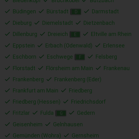
Biedenkopf
Bruchköbel
Butzbach
Büdingen
Bürstadt
Darmstadt
D
Dieburg
Diemelstadt
Dietzenbach
Dillenburg
Dreieich
Eltville am Rhein
E
Eppstein
Erbach (Odenwald)
Erlensee
Eschborn
Eschwege
Felsberg
F
Florstadt
Flörsheim am Main
Frankenau
Frankenberg
Frankenberg (Eder)
Frankfurt am Main
Friedberg
Friedberg (Hessen)
Friedrichsdorf
Fritzlar
Fulda
Gedern
G
Geisenheim
Gelnhausen
Gemünden (Wohra)
Gernsheim