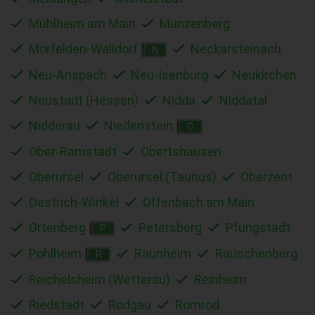
Mühlheim am Main
Münzenberg
Mörfelden-Walldorf
Neckarsteinach
N
Neu-Anspach
Neu-Isenburg
Neukirchen
Neustadt (Hessen)
Nidda
Niddatal
Nidderau
Niedenstein
O
Ober-Ramstadt
Obertshausen
Oberursel
Oberursel (Taunus)
Oberzent
Oestrich-Winkel
Offenbach am Main
Ortenberg
Petersberg
Pfungstadt
P
Pohlheim
Raunheim
Rauschenberg
R
Reichelsheim (Wetterau)
Reinheim
Riedstadt
Rodgau
Romrod