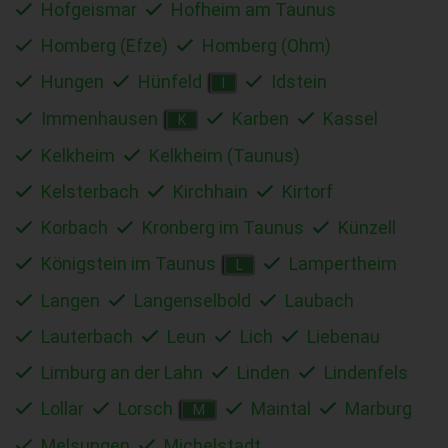
Hofgeismar
Hofheim am Taunus
Homberg (Efze)
Homberg (Ohm)
Hungen
Hünfeld
Idstein
I
Immenhausen
Karben
Kassel
K
Kelkheim
Kelkheim (Taunus)
Kelsterbach
Kirchhain
Kirtorf
Korbach
Kronberg im Taunus
Künzell
Königstein im Taunus
Lampertheim
L
Langen
Langenselbold
Laubach
Lauterbach
Leun
Lich
Liebenau
Limburg an der Lahn
Linden
Lindenfels
Lollar
Lorsch
Maintal
Marburg
M
Melsungen
Michelstadt