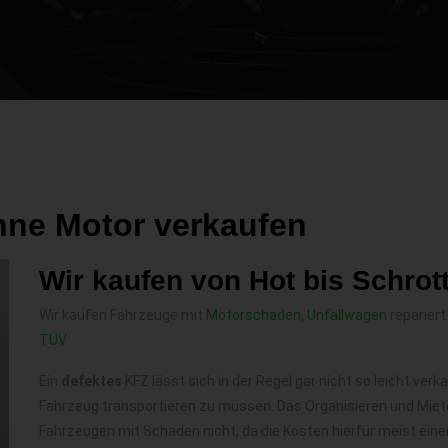
ne Motor verkaufen
Wir kaufen von Hot bis Schrot
Wir kaufen Fahrzeuge mit
Motorschaden
,
Unfallwagen
repariert
TÜV
Ein
defektes
KFZ lässt sich in der Regel gar nicht so leicht ve
Fahrzeug transportieren zu müssen. Das Organisieren und Miete
Fahrzeugen mit Schaden nicht, da die Kosten hierfür meist eine