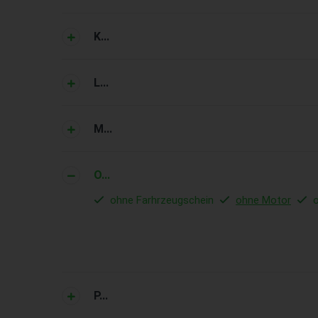
K...
L...
M...
O...
ohne Farhrzeugschein
ohne Motor
P...