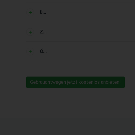
ü...
Z...
Ö...
Gebrauchtwagen jetzt kostenlos anbieten!