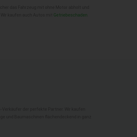
elcher das Fahrzeug mit ohne Motor abholt und
 Wir kaufen auch Autos mit
Getriebeschaden
.
o-Verkäufer der perfekte Partner. Wir kaufen
euge und Baumaschinen flächendeckend in ganz