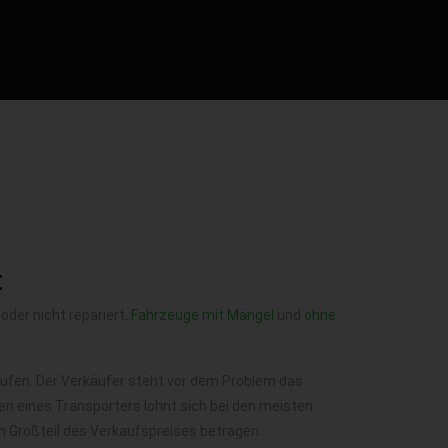
t
 oder nicht repariert,
Fahrzeuge mit Mängel
und
ohne
rkaufen. Der Verkäufer steht vor dem Problem das
n eines Transporters lohnt sich bei den meisten
n Großteil des Verkaufspreises betragen.