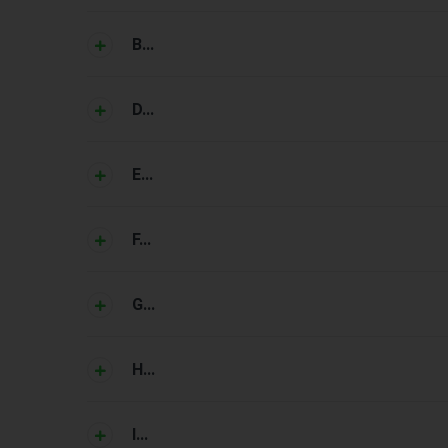
B...
D...
E...
F...
G...
H...
I...