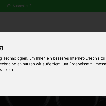
Wo-Autoankauf
nfrage per Hotline
Anfrage per WhatsApp
Anfrage 
+49 (0)800-0044333
+49 (0)157 - 849 157 78
anfrage
ig
HOME
AUTOANKAUF EUROPA
 Technologien, um Ihnen ein besseres Internet-Erlebnis zu
 Technologien nutzen wir außerdem, um Ergebnisse zu mess
wickeln.
T OHNE MOTOR