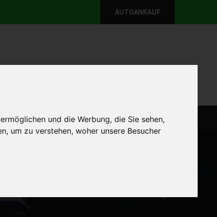
AUTOANKAUF
per E-Mail
Wir sind momentan erreichbar!
@autoabkauf.de
365 Tage von 8 - 22 Uhr
WEIT
DEFEKT AUTOANKAUF
AUTOANKAUF
 ermöglichen und die Werbung, die Sie sehen,
en, um zu verstehen, woher unsere Besucher
Startseite
defekt Autoankauf