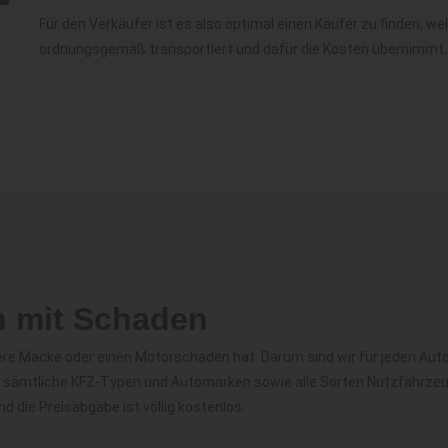
Für den Verkäufer ist es also optimal einen Käufer zu finden, w
ordnungsgemäß transportiert und dafür die Kosten übernimmt.
n mit Schaden
ndere Macke oder einen Motorschaden hat. Darum sind wir für jeden Aut
d sämtliche KFZ-Typen und Automarken sowie alle Sorten Nutzfahrz
 die Preisabgabe ist völlig kostenlos.