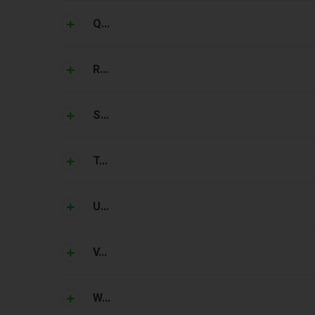
Q...
R...
S...
T...
U...
V...
W...