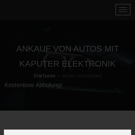
ANKAUF VON AUTOS MIT
KAPUTER ELEKTRONIK
Startseite
defekt Autoankauf
Kostenlose Abholung!
Gebrauchtwagen mit