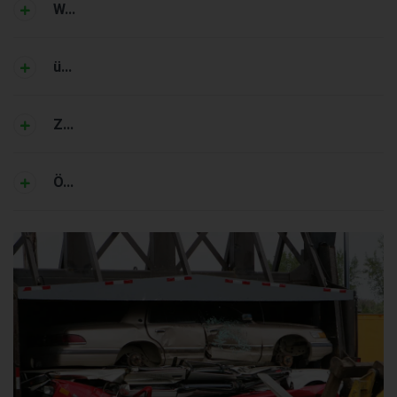
W...
ü...
Z...
Ö...