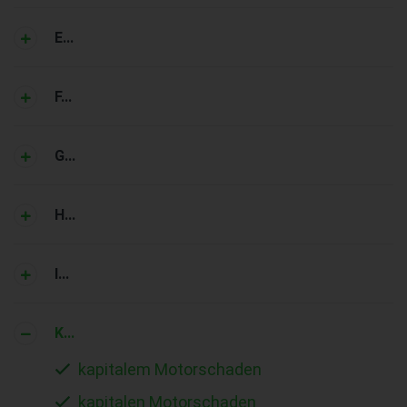
E...
F...
G...
H...
I...
K...
kapitalem Motorschaden
kapitalen Motorschaden