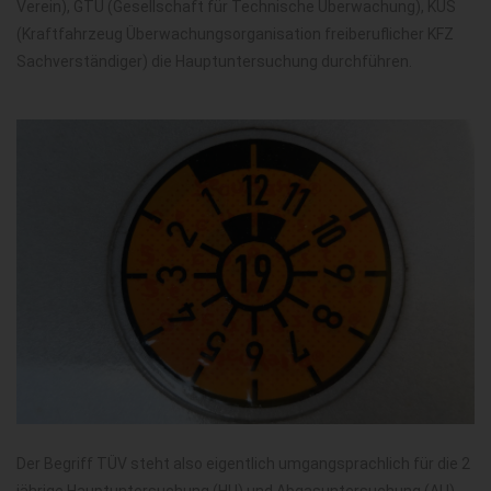
Verein), GTÜ (Gesellschaft für Technische Überwachung), KÜS
(Kraftfahrzeug Überwachungsorganisation freiberuflicher KFZ
Sachverständiger) die Hauptuntersuchung durchführen.
Der Begriff TÜV steht also eigentlich umgangsprachlich für die 2