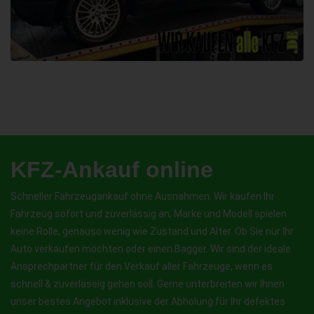
KFZ-Ankauf online
Schneller Fahrzeugankauf ohne Ausnahmen. Wir kaufen Ihr
Fahrzeug sofort und zuverlässig an, Marke und Modell spielen
keine Rolle, genauso wenig wie Zustand und Alter. Ob Sie nur Ihr
Auto verkaufen möchten oder einen Bagger. Wir sind der ideale
Ansprechpartner für den Verkauf aller Fahrzeuge, wenn es
schnell & zuverlässig gehen soll. Gerne unterbreiten wir Ihnen
unser bestes Angebot inklusive der Abholung für Ihr defektes