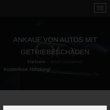
ANKAUF VON AUTOS MIT
GETRIEBESCHADEN
Startseite
defekt Autoankauf
Kostenlose Abholung!
Gebrauchtwagen mit