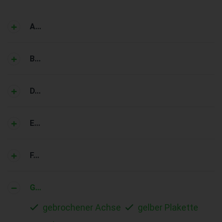
A...
B...
D...
E...
F...
G...
gebrochener Achse
gelber Plakette