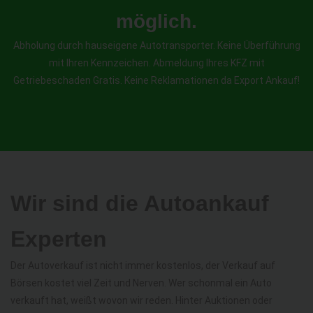
möglich.
Abholung durch hauseigene Autotransporter. Keine Überführung
mit Ihren Kennzeichen. Abmeldung Ihres KFZ mit
Getriebeschaden Gratis. Keine Reklamationen da Export Ankauf!
Wir sind die Autoankauf
Experten
Der Autoverkauf ist nicht immer kostenlos, der Verkauf auf
Börsen kostet viel Zeit und Nerven. Wer schonmal ein Auto
verkauft hat, weißt wovon wir reden. Hinter Auktionen oder