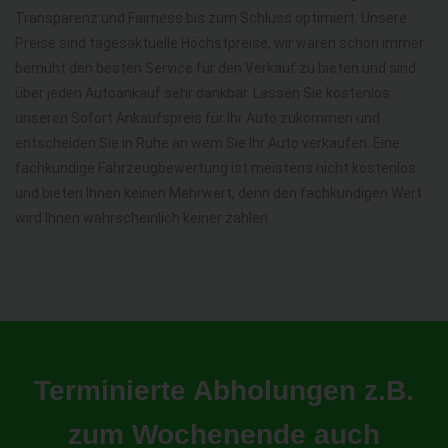
Transparenz und Fairness bis zum Schluss optimiert. Unsere
Preise sind tagesaktuelle Höchstpreise, wir waren schon immer
bemüht den besten Service für den Verkauf zu bieten und sind
über jeden Autoankauf sehr dankbar. Lassen Sie kostenlos
unseren Sofort Ankaufspreis für Ihr Auto zukommen und
entscheiden Sie in Ruhe an wem Sie Ihr Auto verkaufen. Eine
fachkundige Fahrzeugbewertung ist meistens nicht kostenlos
und bieten Ihnen keinen Mehrwert, denn den fachkundigen Wert
wird Ihnen wahrscheinlich keiner zahlen.
Terminierte Abholungen z.B.
zum Wochenende auch