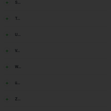
S...
T...
U...
V...
W...
ü...
Z...