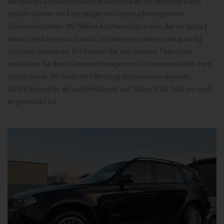
Wir kaufen Gebrauchtwagens Bundesweit zu Höchstpreisen
jedoch suchen wir Fahrzeuge von Gebrauchtwagen mit
Getriebeschaden. Wir haben Austauschgetriebe, die wir sofort
einsetzen können und auch Getriebespezialisten die günstig
Getriebe reparieren. Profitieren Sie von unsrem Team und
verkaufen Sie Ihren Gebrauchtwagen mit Getriebeschaden zum
Höchstpreis. Wir holen Ihr Fahrzeug mit unserem eigenen
Autotransporter ab und melden es auf Wunsch ab, falls es noch
angemeldet ist.