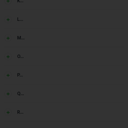
K...
L...
M...
O...
P...
Q...
R...