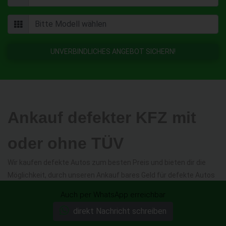
UNVERBINDLICHES ANGEBOT SICHERN!
Ankauf defekter KFZ mit
oder ohne TÜV
Wir kaufen defekte Autos zum besten Preis und bieten dir die
Möglichkeit, durch unseren Ankauf bares Geld für defekte Autos
mit Getriebeschaden, Motoschaden oder mit Totalschaden zu
Auch per WhatsApp erreichbar
bekommen.
direkt Nachricht schreiben
Unsere Experten können bereits bei der Fahrzeugbewertung