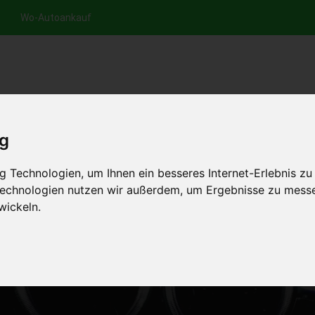
Wo-Autoankauf
nfrage per Hotline
Anfrage per WhatsApp
Anfrage 
+49 (0)800-0044333
+49 (0)157 - 849 157 78
anfrage
ig
HOME
AUTOANKAUF EUROPA
 Technologien, um Ihnen ein besseres Internet-Erlebnis zu
 Technologien nutzen wir außerdem, um Ergebnisse zu mess
wickeln.
 WILDUNFALL