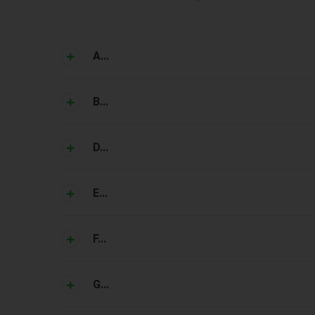
A...
B...
D...
E...
F...
G...