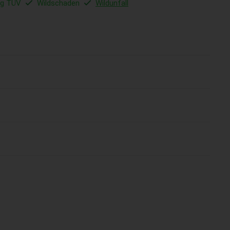
ig TÜV
Wildschaden
Wildunfall