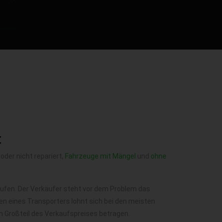
t
 oder nicht repariert,
Fahrzeuge mit Mängel
und
ohne
rkaufen. Der Verkäufer steht vor dem Problem das
n eines Transporters lohnt sich bei den meisten
n Großteil des Verkaufspreises betragen.