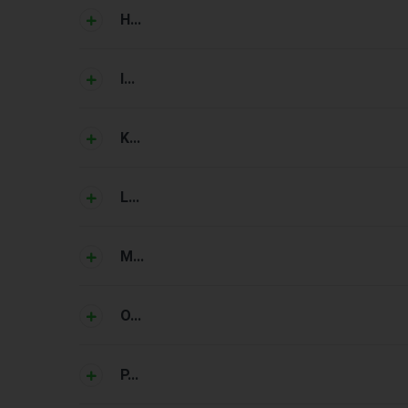
H...
I...
K...
L...
M...
O...
P...