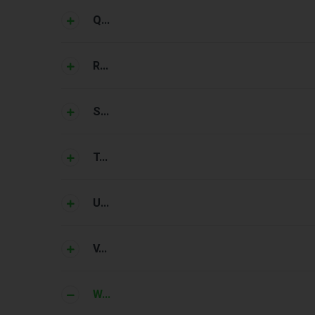
Q...
R...
S...
T...
U...
V...
W...