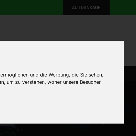
AUTOANKAUF
per E-Mail
Wir sind momentan erreichbar!
@autoabkauf.de
365 Tage von 8 - 22 Uhr
WEIT
DEFEKT AUTOANKAUF
AUTOANKAUF
 ermöglichen und die Werbung, die Sie sehen,
en, um zu verstehen, woher unsere Besucher
Startseite
defekt Autoankauf