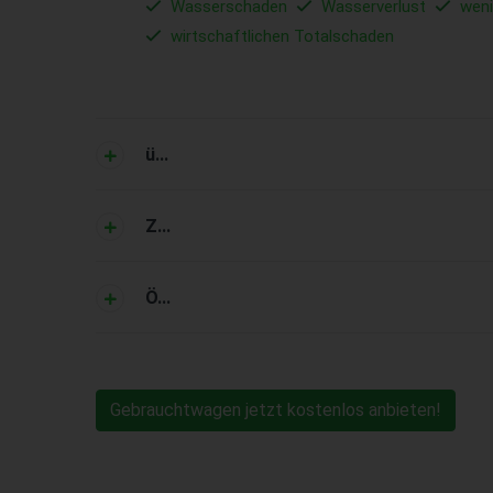
Wasserschaden
Wasserverlust
wen
wirtschaftlichen Totalschaden
ü...
Z...
Ö...
Gebrauchtwagen jetzt kostenlos anbieten!