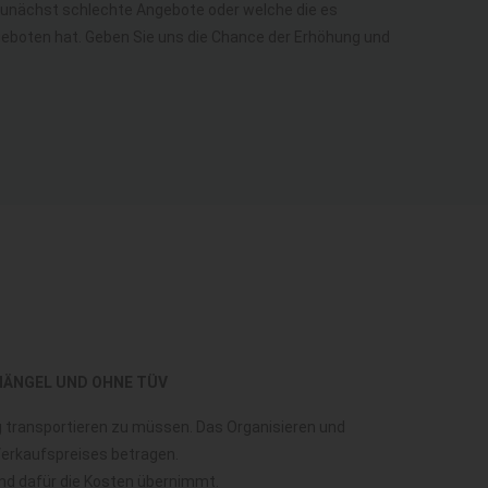
h zunächst schlechte Angebote oder welche die es
o geboten hat. Geben Sie uns die Chance der Erhöhung und
MÄNGEL UND OHNE TÜV
ug transportieren zu müssen. Das Organisieren und
 Verkaufspreises betragen.
und dafür die Kosten übernimmt.