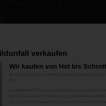
ldunfall verkaufen
Wir kaufen von Hot bis Schrot
Wir kaufen Fahrzeuge mit
Motorschaden
,
Unfallwagen
repariert
TÜV
Ein
defektes
KFZ lässt sich in der Regel gar nicht so leicht ve
Fahrzeug transportieren zu müssen. Das Organisieren und Miete
Fahrzeugen mit Schaden nicht, da die Kosten hierfür meist eine