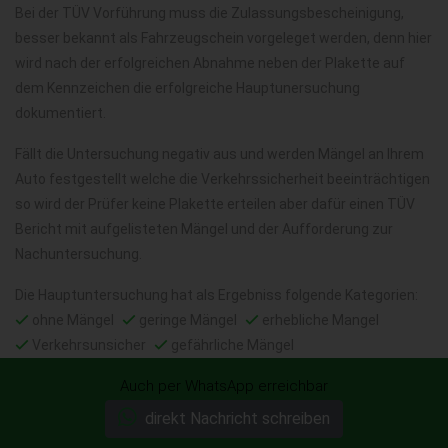
Bei der TÜV Vorführung muss die Zulassungsbescheinigung,
besser bekannt als Fahrzeugschein vorgeleget werden, denn hier
wird nach der erfolgreichen Abnahme neben der Plakette auf
dem Kennzeichen die erfolgreiche Hauptunersuchung
dokumentiert.
Fällt die Untersuchung negativ aus und werden Mängel an Ihrem
Auto festgestellt welche die Verkehrssicherheit beeinträchtigen
so wird der Prüfer keine Plakette erteilen aber dafür einen TÜV
Bericht mit aufgelisteten Mängel und der Aufforderung zur
Nachuntersuchung.
Die Hauptuntersuchung hat als Ergebniss folgende Kategorien:
ohne Mängel
geringe Mängel
erhebliche Mangel
Verkehrsunsicher
gefährliche Mängel
Auch per WhatsApp erreichbar
Wir kaufen aller Art von
direkt Nachricht schreiben