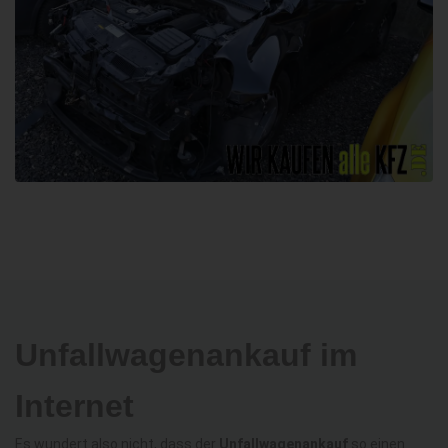
Unfallwagenankauf im
Internet
Es wundert also nicht, dass der
Unfallwagenankauf
so einen