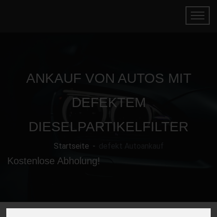
ANKAUF VON AUTOS MIT
DEFEKTEM
DIESELPARTIKELFILTER
Startseite
defekt Autoankauf
Kostenlose Abholung!