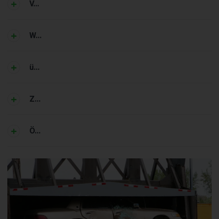
V...
W...
ü...
Z...
Ö...