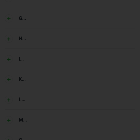
G...
H...
I...
K...
L...
M...