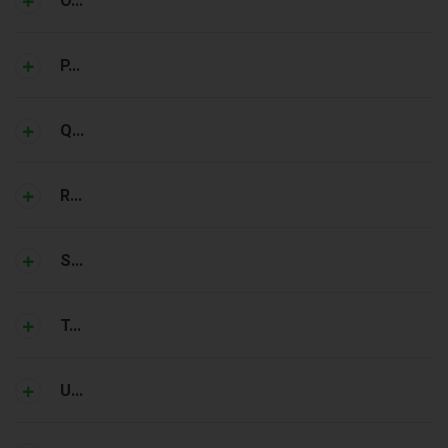
O...
P...
Q...
R...
S...
T...
U...