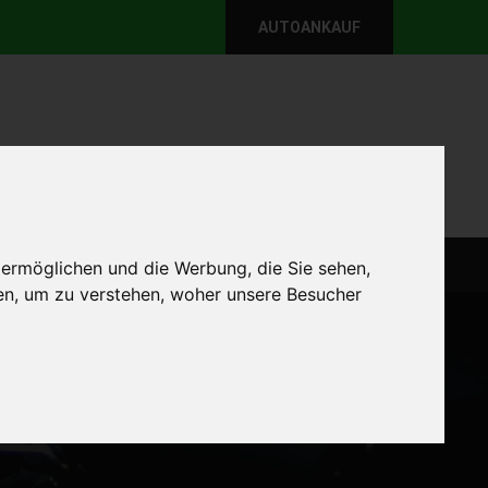
AUTOANKAUF
per E-Mail
Wir sind momentan erreichbar!
@autoabkauf.de
365 Tage von 8 - 22 Uhr
WEIT
DEFEKT AUTOANKAUF
AUTOANKAUF
 ermöglichen und die Werbung, die Sie sehen,
en, um zu verstehen, woher unsere Besucher
Startseite
defekt Autoankauf