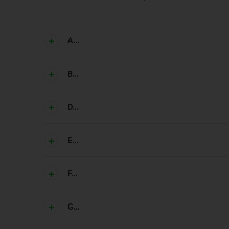
A...
B...
D...
E...
F...
G...