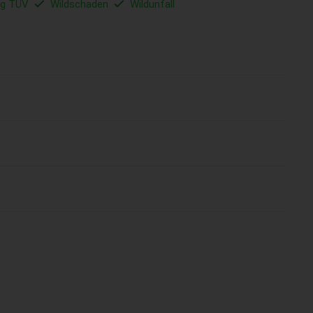
ig TÜV
Wildschaden
Wildunfall