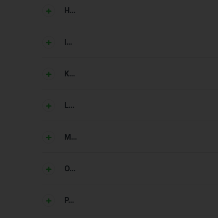
H...
I...
K...
L...
M...
O...
P...