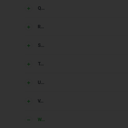
Q...
R...
S...
T...
U...
V...
W...