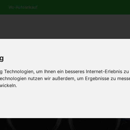
Wo-Autoankauf
nfrage per Hotline
Anfrage per WhatsApp
Anfrage 
+49 (0)800-0044333
+49 (0)157 - 849 157 78
anfrage
ig
HOME
AUTOANKAUF EUROPA
 Technologien, um Ihnen ein besseres Internet-Erlebnis zu
 Technologien nutzen wir außerdem, um Ergebnisse zu mess
wickeln.
T WASSERSCHADEN