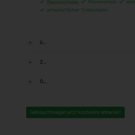
Wasserschaden
Wasserverlust
wen
wirtschaftlichen Totalschaden
ü...
Z...
Ö...
Gebrauchtwagen jetzt kostenlos anbieten!