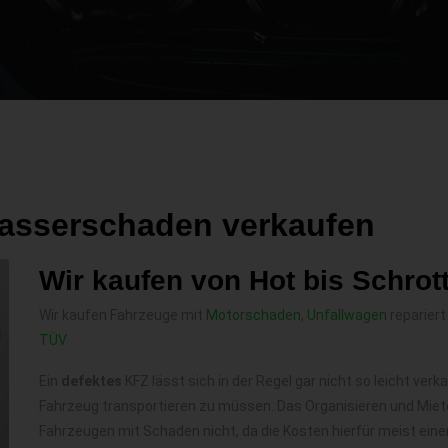
asserschaden verkaufen
Wir kaufen von Hot bis Schrot
Wir kaufen Fahrzeuge mit
Motorschaden
,
Unfallwagen
repariert
TÜV
Ein
defektes
KFZ lässt sich in der Regel gar nicht so leicht ve
Fahrzeug transportieren zu müssen. Das Organisieren und Miete
Fahrzeugen mit Schaden nicht, da die Kosten hierfür meist eine