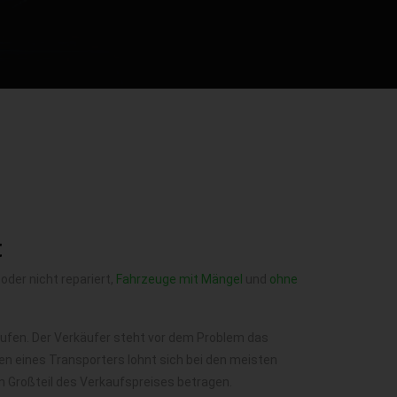
t
 oder nicht repariert,
Fahrzeuge mit Mängel
und
ohne
rkaufen. Der Verkäufer steht vor dem Problem das
n eines Transporters lohnt sich bei den meisten
n Großteil des Verkaufspreises betragen.