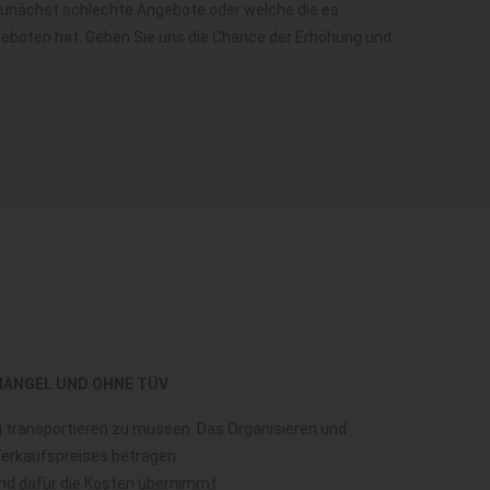
h zunächst schlechte Angebote oder welche die es
o geboten hat. Geben Sie uns die Chance der Erhöhung und
MÄNGEL UND OHNE TÜV
ug transportieren zu müssen. Das Organisieren und
 Verkaufspreises betragen.
und dafür die Kosten übernimmt.