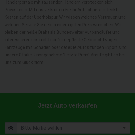
Händlerportale mit tausenden Händlern verstecken sich
Provisionen. Mit uns verkaufen Sie Ihr Auto ohne versteckte
Kosten auf der Überholspur. Wir wissen welches Vertrauen und
welchen Service Sie neben einem guten Preis wünschen. Wir
bleiben der heiße Draht als Bundesweiter Autoankäufer und
interessieren uns nicht nur für gepflegte Gebrauchtwagen.
Fahrzeuge mit Schaden oder defekte Autos für den Export sind
unsere Stärke. Unangenehme "Letzte Preis" Anrufe gibt es bei
uns zum Glück nicht.
Jetzt Auto verkaufen