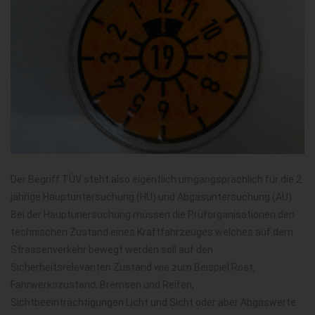
Der Begriff TÜV steht also eigentlich umgangsprachlich für die 2
jährige Hauptuntersuchung (HU) und Abgasuntersuchung (AU).
Bei der Hauptunersuchung müssen die Prüforganisationen den
technischen Zustand eines Kraftfahrzeuges welches auf dem
Strassenverkehr bewegt werden soll auf den
Sicherheitsrelevanten Zustand wie zum Beispiel Rost,
Fahrwerkszustand, Bremsen und Reifen,
Sichtbeeinträchtigungen Licht und Sicht oder aber Abgaswerte