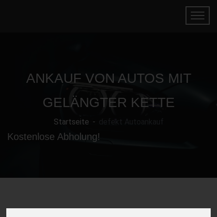
ANKAUF VON AUTOS MIT
GELÄNGTER KETTE
Startseite
defekt Autoankauf
Kostenlose Abholung!
Gebrauchtwagen mit