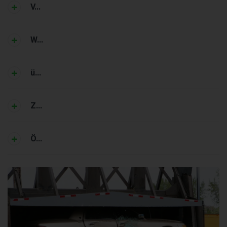
V...
W...
ü...
Z...
Ö...