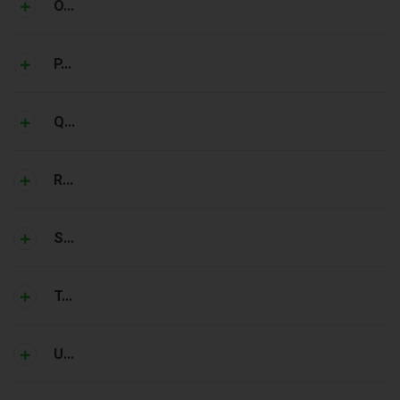
O...
P...
Q...
R...
S...
T...
U...