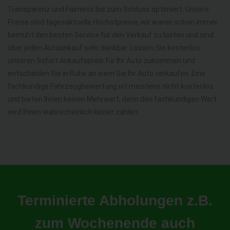
Transparenz und Fairness bis zum Schluss optimiert. Unsere
Preise sind tagesaktuelle Höchstpreise, wir waren schon immer
bemüht den besten Service für den Verkauf zu bieten und sind
über jeden Autoankauf sehr dankbar. Lassen Sie kostenlos
unseren Sofort Ankaufspreis für Ihr Auto zukommen und
entscheiden Sie in Ruhe an wem Sie Ihr Auto verkaufen. Eine
fachkundige Fahrzeugbewertung ist meistens nicht kostenlos
und bieten Ihnen keinen Mehrwert, denn den fachkundigen Wert
wird Ihnen wahrscheinlich keiner zahlen.
Terminierte Abholungen z.B.
zum Wochenende auch