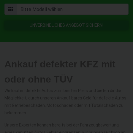
UNVERBINDLICHES ANGEBOT SICHERN!
Ankauf defekter KFZ mit
oder ohne TÜV
Wir kaufen defekte Autos zum besten Preis und bieten dir die
Möglichkeit, durch unseren Ankauf bares Geld für defekte Autos
mit Getriebeschaden, Motoschaden oder mit Totalschaden zu
bekommen.
Unsere Experten können bereits bei der Fahrzeugbewertung
eines kaputten Autos Fehler eingrenzen, wir bringen reichlich an