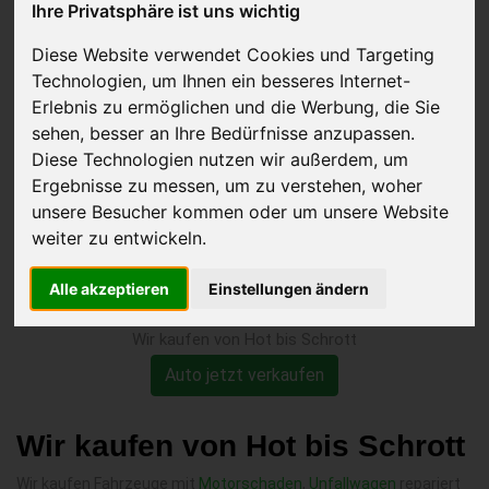
Ihre Privatsphäre ist uns wichtig
gelängter Kette verkaufen
Diese Website verwendet Cookies und Targeting
Technologien, um Ihnen ein besseres Internet-
Erlebnis zu ermöglichen und die Werbung, die Sie
sehen, besser an Ihre Bedürfnisse anzupassen.
Diese Technologien nutzen wir außerdem, um
Ergebnisse zu messen, um zu verstehen, woher
unsere Besucher kommen oder um unsere Website
weiter zu entwickeln.
Alle akzeptieren
Einstellungen ändern
Wir kaufen von Hot bis Schrott
Auto jetzt verkaufen
Wir kaufen von Hot bis Schrott
Wir kaufen Fahrzeuge mit
Motorschaden
,
Unfallwagen
repariert