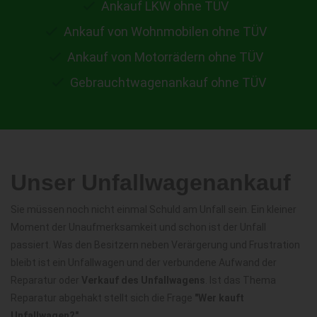
Ankauf LKW ohne TÜV
Ankauf von Wohnmobilen ohne TÜV
Ankauf von Motorrädern ohne TÜV
Gebrauchtwagenankauf ohne TÜV
Unser Unfallwagenankauf
Sie müssen noch nicht einmal Schuld am Unfall sein. Ein kleiner
Moment der Unaufmerksamkeit und schon ist der Unfall
passiert. Was den Besitzern neben Verärgerung und Frustration
bleibt ist ein Unfallwagen und der verbundene Aufwand der
Reparatur oder
Verkauf des Unfallwagens
. Ist das Thema
Reparatur abgehakt stellt sich die Frage
"Wer kauft
Unfallwagen?"