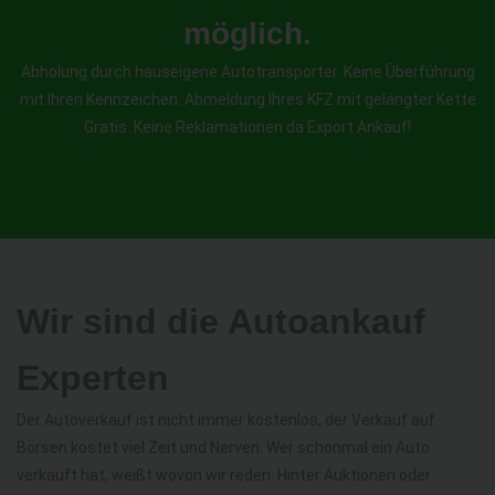
möglich.
Abholung durch hauseigene Autotransporter. Keine Überführung
mit Ihren Kennzeichen. Abmeldung Ihres KFZ mit gelängter Kette
Gratis. Keine Reklamationen da Export Ankauf!
Wir sind die Autoankauf
Experten
Der Autoverkauf ist nicht immer kostenlos, der Verkauf auf
Börsen kostet viel Zeit und Nerven. Wer schonmal ein Auto
verkauft hat, weißt wovon wir reden. Hinter Auktionen oder