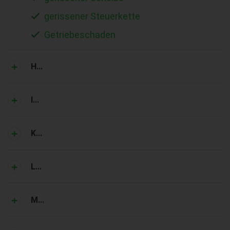
gerissener Steuerkette
Getriebeschaden
H...
I...
K...
L...
M...