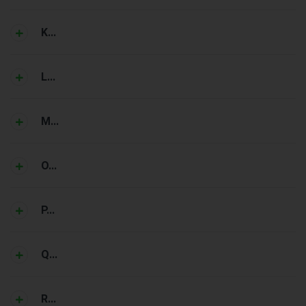
K...
L...
M...
O...
P...
Q...
R...