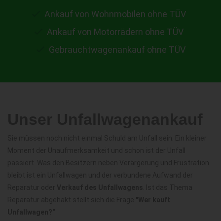
Ankauf von Wohnmobilen ohne TÜV
Ankauf von Motorrädern ohne TÜV
Gebrauchtwagenankauf ohne TÜV
Unser Unfallwagenankauf
Sie müssen noch nicht einmal Schuld am Unfall sein. Ein kleiner
Moment der Unaufmerksamkeit und schon ist der Unfall
passiert. Was den Besitzern neben Verärgerung und Frustration
bleibt ist ein Unfallwagen und der verbundene Aufwand der
Reparatur oder
Verkauf des Unfallwagens
. Ist das Thema
Reparatur abgehakt stellt sich die Frage
"Wer kauft
Unfallwagen?"