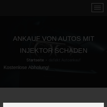
ANKAUF VON AUTOS MIT
INJEKTOR SCHADEN
Startseite
defekt Autoankauf
Kostenlose Abholung!
Gebrauchtwagen mit