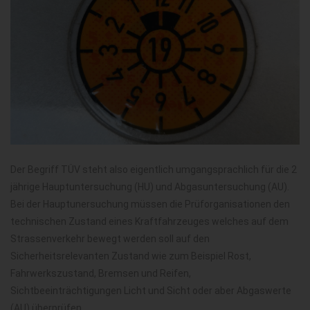
Der Begriff TÜV steht also eigentlich umgangsprachlich für die 2
jährige Hauptuntersuchung (HU) und Abgasuntersuchung (AU).
Bei der Hauptunersuchung müssen die Prüforganisationen den
technischen Zustand eines Kraftfahrzeuges welches auf dem
Strassenverkehr bewegt werden soll auf den
Sicherheitsrelevanten Zustand wie zum Beispiel Rost,
Fahrwerkszustand, Bremsen und Reifen,
Sichtbeeinträchtigungen Licht und Sicht oder aber Abgaswerte
(AU) überprüfen.