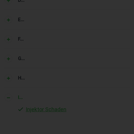
D...
E...
F...
G...
H...
I...
Injektor Schaden