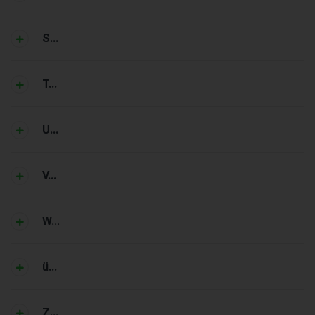
S...
T...
U...
V...
W...
ü...
Z...