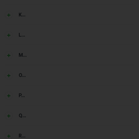
K...
L...
M...
O...
P...
Q...
R...