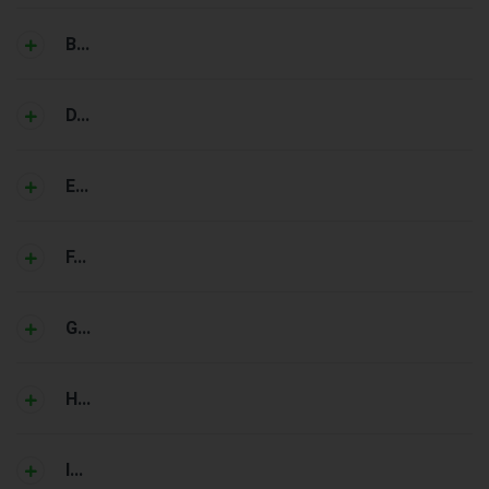
B...
D...
E...
F...
G...
H...
I...