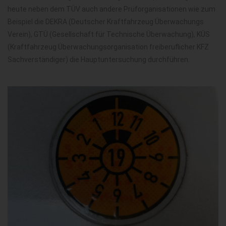
heute neben dem TÜV auch andere Prüforganisationen wie zum
Beispiel die DEKRA (Deutscher Kraftfahrzeug Überwachungs
Verein), GTÜ (Gesellschaft für Technische Überwachung), KÜS
(Kraftfahrzeug Überwachungsorganisation freiberuflicher KFZ
Sachverständiger) die Hauptuntersuchung durchführen.