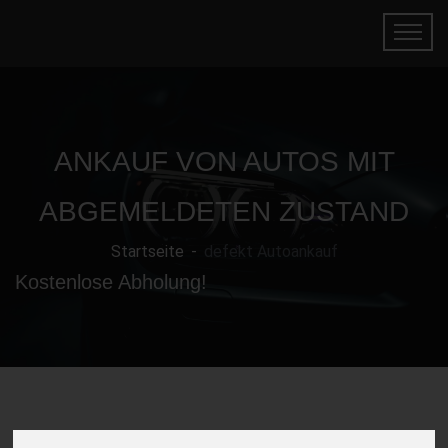
ANKAUF VON AUTOS MIT
ABGEMELDETEN ZUSTAND
Startseite
defekt Autoankauf
Kostenlose Abholung!
Gebrauchtwagen mit