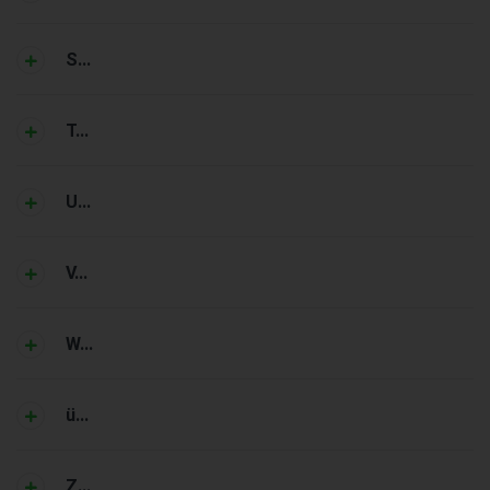
S...
T...
U...
V...
W...
ü...
Z...