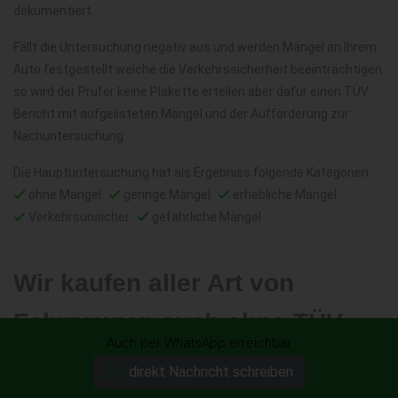
dokumentiert.
Fällt die Untersuchung negativ aus und werden Mängel an Ihrem
Auto festgestellt welche die Verkehrssicherheit beeinträchtigen
so wird der Prüfer keine Plakette erteilen aber dafür einen TÜV
Bericht mit aufgelisteten Mängel und der Aufforderung zur
Nachuntersuchung.
Die Hauptuntersuchung hat als Ergebniss folgende Kategorien:
ohne Mängel
geringe Mängel
erhebliche Mangel
Verkehrsunsicher
gefährliche Mängel
Wir kaufen aller Art von
Fahrzeugen auch ohne TÜV
Auch per WhatsApp erreichbar
Ankauf PKW ohne TÜV
Ankauf LKW ohne TÜV
direkt Nachricht schreiben
Ankauf von Wohnmobilen ohne TÜV
Ankauf von Motorrädern ohne TÜV