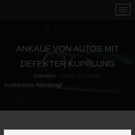
ANKAUF VON AUTOS MIT
DEFEKTER KUPPLUNG
Startseite
defekt Autoankauf
Kostenlose Abholung!
Gebrauchtwagen mit