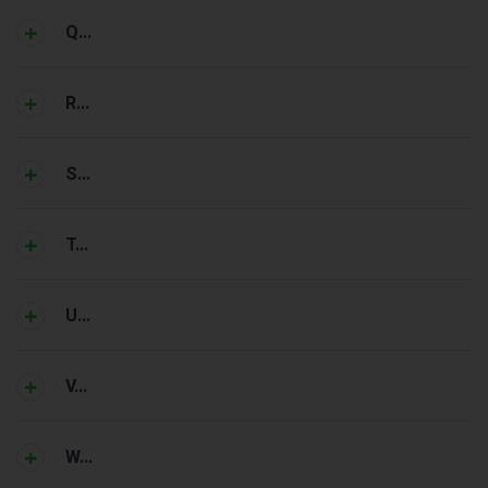
Q...
R...
S...
T...
U...
V...
W...