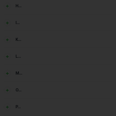
H...
I...
K...
L...
M...
O...
P...