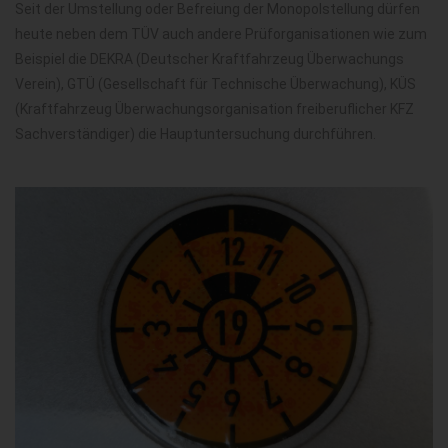
Seit der Umstellung oder Befreiung der Monopolstellung dürfen
heute neben dem TÜV auch andere Prüforganisationen wie zum
Beispiel die DEKRA (Deutscher Kraftfahrzeug Überwachungs
Verein), GTÜ (Gesellschaft für Technische Überwachung), KÜS
(Kraftfahrzeug Überwachungsorganisation freiberuflicher KFZ
Sachverständiger) die Hauptuntersuchung durchführen.