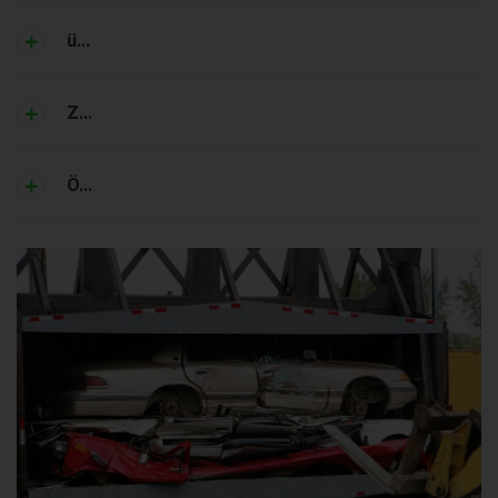
ü...
Z...
Ö...