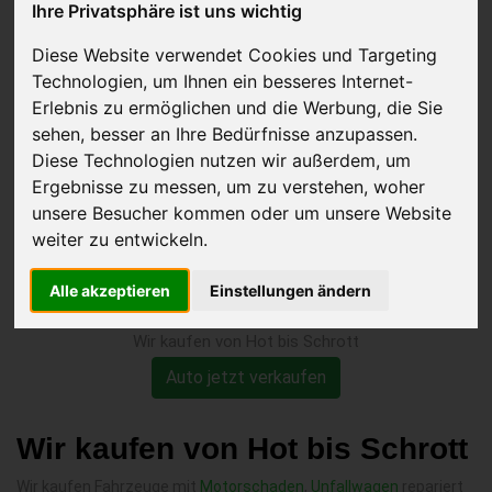
Ihre Privatsphäre ist uns wichtig
defektem KAT verkaufen
Diese Website verwendet Cookies und Targeting
Technologien, um Ihnen ein besseres Internet-
Erlebnis zu ermöglichen und die Werbung, die Sie
sehen, besser an Ihre Bedürfnisse anzupassen.
Diese Technologien nutzen wir außerdem, um
Ergebnisse zu messen, um zu verstehen, woher
unsere Besucher kommen oder um unsere Website
weiter zu entwickeln.
Alle akzeptieren
Einstellungen ändern
Wir kaufen von Hot bis Schrott
Auto jetzt verkaufen
Wir kaufen von Hot bis Schrott
Wir kaufen Fahrzeuge mit
Motorschaden
,
Unfallwagen
repariert