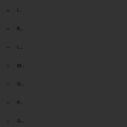
I...
K...
L...
M...
O...
P...
Q...