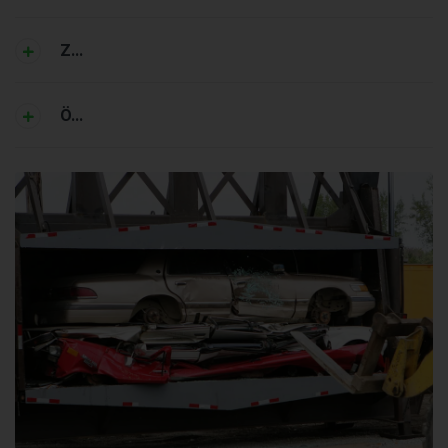
Z...
Ö...