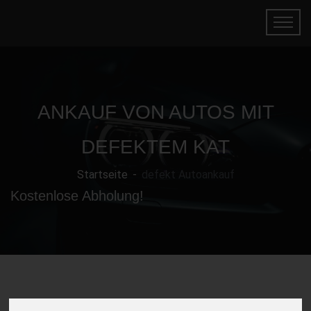
ANKAUF VON AUTOS MIT
DEFEKTEM KAT
Startseite
defekt Autoankauf
Kostenlose Abholung!
Gebrauchtwagen mit