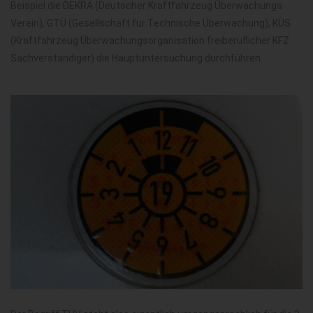
Beispiel die DEKRA (Deutscher Kraftfahrzeug Überwachungs
Verein), GTÜ (Gesellschaft für Technische Überwachung), KÜS
(Kraftfahrzeug Überwachungsorganisation freiberuflicher KFZ
Sachverständiger) die Hauptuntersuchung durchführen.