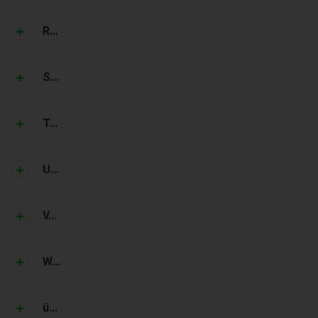
R...
S...
T...
U...
V...
W...
ü...