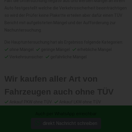
Fällt die Untersuchung negativ aus und werden Mängel an Ihrem
Auto festgestellt welche die Verkehrssicherheit beeinträchtigen
so wird der Prüfer keine Plakette erteilen aber dafür einen TÜV
Bericht mit aufgelisteten Mängel und der Aufforderung zur
Nachuntersuchung.
Die Hauptuntersuchung hat als Ergebniss folgende Kategorien:
ohne Mängel
geringe Mängel
erhebliche Mangel
Verkehrsunsicher
gefährliche Mängel
Wir kaufen aller Art von
Fahrzeugen auch ohne TÜV
Ankauf PKW ohne TÜV
Ankauf LKW ohne TÜV
Ankauf von Wohnmobilen ohne TÜV
Auch per WhatsApp erreichbar
Ankauf von Motorrädern ohne TÜV
direkt Nachricht schreiben
Gebrauchtwagenankauf ohne TÜV
Autoankauf ohne TÜV