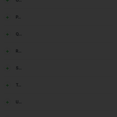
O...
P...
Q...
R...
S...
T...
U...