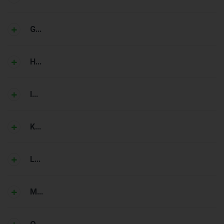
G...
H...
I...
K...
L...
M...