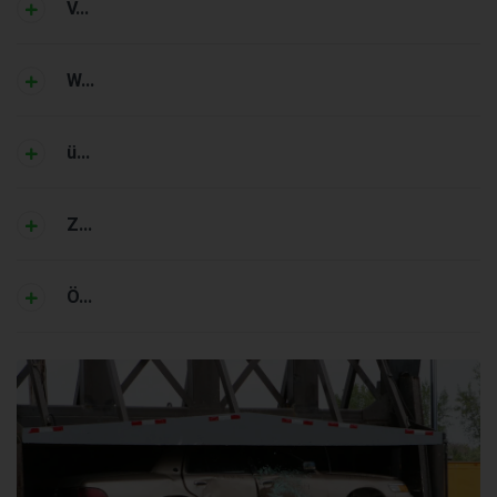
V...
W...
ü...
Z...
Ö...