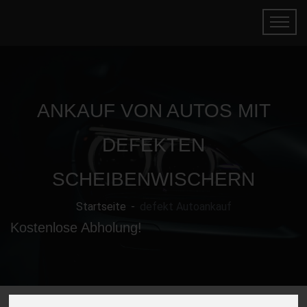
ANKAUF VON AUTOS MIT
DEFEKTEN
SCHEIBENWISCHERN
Startseite
defekt Autoankauf
Kostenlose Abholung!