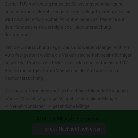
Bei der TÜV Vorführung muss die Zulassungsbescheinigung,
besser bekannt als Fahrzeugschein vorgeleget werden, denn hier
wird nach der erfolgreichen Abnahme neben der Plakette auf
dem Kennzeichen die erfolgreiche Hauptunersuchung
dokumentiert.
Fällt die Untersuchung negativ aus und werden Mängel an Ihrem
Auto festgestellt welche die Verkehrssicherheit beeinträchtigen
so wird der Prüfer keine Plakette erteilen aber dafür einen TÜV
Bericht mit aufgelisteten Mängel und der Aufforderung zur
Nachuntersuchung.
Die Hauptuntersuchung hat als Ergebniss folgende Kategorien:
ohne Mängel
geringe Mängel
erhebliche Mangel
Verkehrsunsicher
gefährliche Mängel
Auch per WhatsApp erreichbar
Wir kaufen aller Art von
direkt Nachricht schreiben