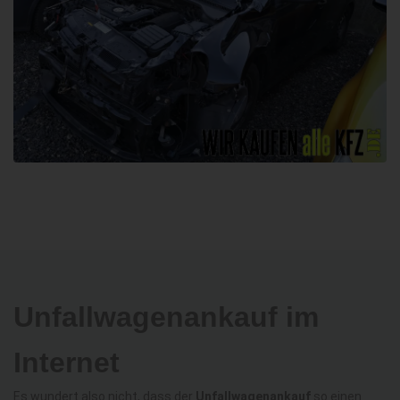
Unfallwagenankauf im
Internet
Es wundert also nicht, dass der
Unfallwagenankauf
so einen