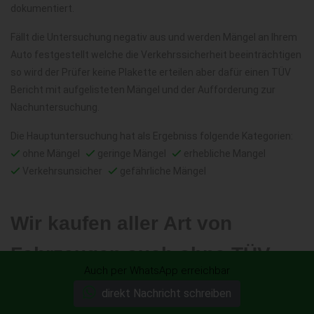
dokumentiert.
Fällt die Untersuchung negativ aus und werden Mängel an Ihrem
Auto festgestellt welche die Verkehrssicherheit beeinträchtigen
so wird der Prüfer keine Plakette erteilen aber dafür einen TÜV
Bericht mit aufgelisteten Mängel und der Aufforderung zur
Nachuntersuchung.
Die Hauptuntersuchung hat als Ergebniss folgende Kategorien:
ohne Mängel
geringe Mängel
erhebliche Mangel
Verkehrsunsicher
gefährliche Mängel
Wir kaufen aller Art von
Fahrzeugen auch ohne TÜV
Auch per WhatsApp erreichbar
Ankauf PKW ohne TÜV
Ankauf LKW ohne TÜV
direkt Nachricht schreiben
Ankauf von Wohnmobilen ohne TÜV
Ankauf von Motorrädern ohne TÜV