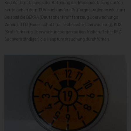
Seit der Umstellung oder Befreiung der Monopolstellung dürfen
heute neben dem TÜV auch andere Prüforganisationen wie zum
Beispiel die DEKRA (Deutscher Kraftfahrzeug Überwachungs
Verein), GTÜ (Gesellschaft für Technische Überwachung), KÜS
(Kraftfahrzeug Überwachungsorganisation freiberuflicher KFZ
Sachverständiger) die Hauptuntersuchung durchführen.