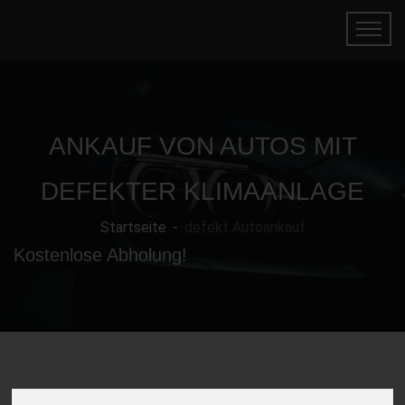
ANKAUF VON AUTOS MIT
DEFEKTER KLIMAANLAGE
Startseite
defekt Autoankauf
Kostenlose Abholung!
Gebrauchtwagen mit