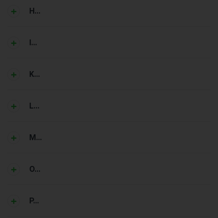
H...
I...
K...
L...
M...
O...
P...