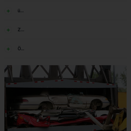
ü...
Z...
Ö...