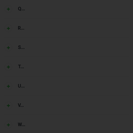
Q...
R...
S...
T...
U...
V...
W...