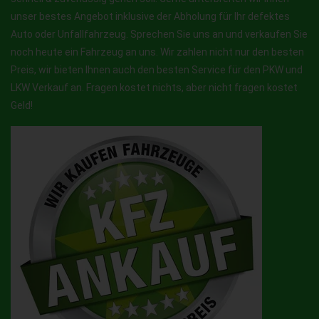
unser bestes Angebot inklusive der Abholung für Ihr defektes
Auto oder Unfallfahrzeug. Sprechen Sie uns an und verkaufen Sie
noch heute ein Fahrzeug an uns. Wir zahlen nicht nur den besten
Preis, wir bieten Ihnen auch den besten Service für den PKW und
LKW Verkauf an. Fragen kostet nichts, aber nicht fragen kostet
Geld!