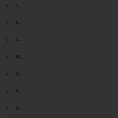
I...
K...
L...
M...
O...
P...
Q...