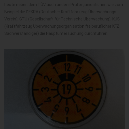
heute neben dem TÜV auch andere Prüforganisationen wie zum
Beispiel die DEKRA (Deutscher Kraftfahrzeug Überwachungs
Verein), GTÜ (Gesellschaft für Technische Überwachung), KÜS
(Kraftfahrzeug Überwachungsorganisation freiberuflicher KFZ
Sachverständiger) die Hauptuntersuchung durchführen.