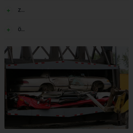
Z...
Ö...