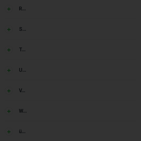
R...
S...
T...
U...
V...
W...
ü...