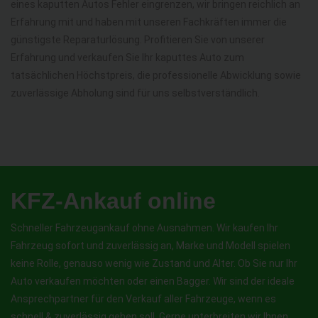
eines kaputten Autos Fehler eingrenzen, wir bringen reichlich an
Erfahrung mit und haben mit unseren Fachkräften immer die
günstigste Reparaturlösung. Profitieren Sie von unserer
Erfahrung und verkaufen Sie Ihr kaputtes Auto zum
tatsächlichen Höchstpreis, die professionelle Abwicklung sowie
zuverlässige Abholung sind für uns selbstverständlich.
KFZ-Ankauf online
Schneller Fahrzeugankauf ohne Ausnahmen. Wir kaufen Ihr
Fahrzeug sofort und zuverlässig an, Marke und Modell spielen
keine Rolle, genauso wenig wie Zustand und Alter. Ob Sie nur Ihr
Auto verkaufen möchten oder einen Bagger. Wir sind der ideale
Ansprechpartner für den Verkauf aller Fahrzeuge, wenn es
schnell & zuverlässig gehen soll. Gerne unterbreiten wir Ihnen