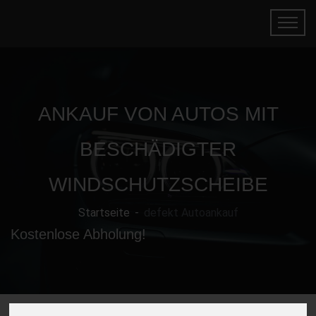
ANKAUF VON AUTOS MIT
BESCHÄDIGTER
WINDSCHUTZSCHEIBE
Startseite
defekt Autoankauf
Kostenlose Abholung!