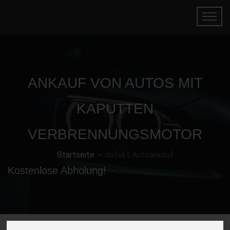
ANKAUF VON AUTOS MIT
KAPUTTEN
VERBRENNUNGSMOTOR
Startseite
defekt Autoankauf
Kostenlose Abholung!