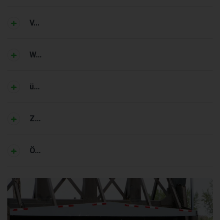
V...
W...
ü...
Z...
Ö...