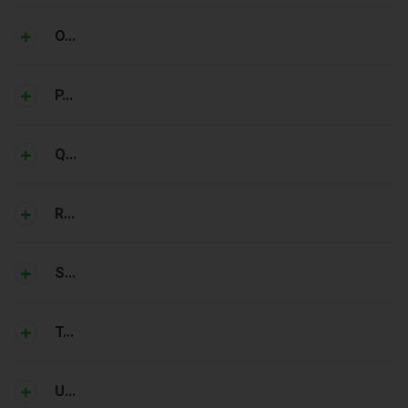
O...
P...
Q...
R...
S...
T...
U...