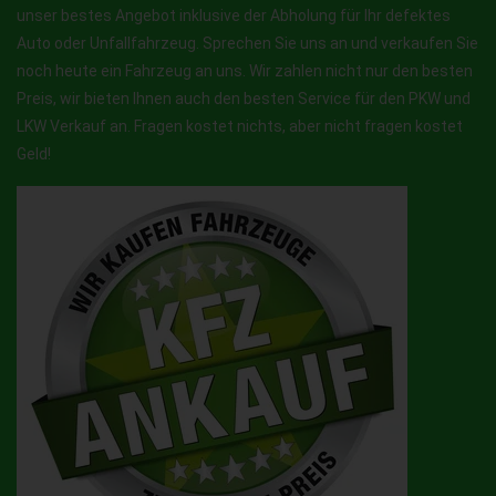
unser bestes Angebot inklusive der Abholung für Ihr defektes
Auto oder Unfallfahrzeug. Sprechen Sie uns an und verkaufen Sie
noch heute ein Fahrzeug an uns. Wir zahlen nicht nur den besten
Preis, wir bieten Ihnen auch den besten Service für den PKW und
LKW Verkauf an. Fragen kostet nichts, aber nicht fragen kostet
Geld!