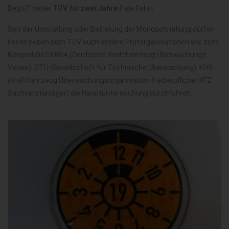
Begriff neuer
TÜV für zwei Jahre
freie Fahrt.
Seit der Umstellung oder Befreiung der Monopolstellung dürfen
heute neben dem TÜV auch andere Prüforganisationen wie zum
Beispiel die DEKRA (Deutscher Kraftfahrzeug Überwachungs
Verein), GTÜ (Gesellschaft für Technische Überwachung), KÜS
(Kraftfahrzeug Überwachungsorganisation freiberuflicher KFZ
Sachverständiger) die Hauptuntersuchung durchführen.