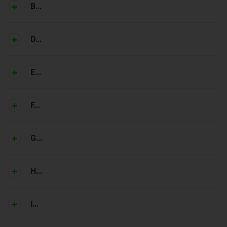
B...
D...
E...
F...
G...
H...
I...