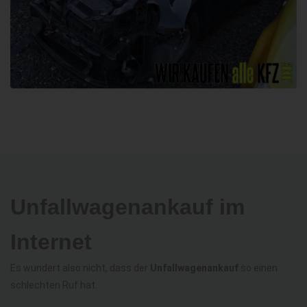
Unfallwagenankauf im
Internet
Es wundert also nicht, dass der
Unfallwagenankauf
so einen
schlechten Ruf hat.