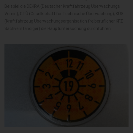
Beispiel die DEKRA (Deutscher Kraftfahrzeug Überwachungs
Verein), GTÜ (Gesellschaft für Technische Überwachung), KÜS
(Kraftfahrzeug Überwachungsorganisation freiberuflicher KFZ
Sachverständiger) die Hauptuntersuchung durchführen.