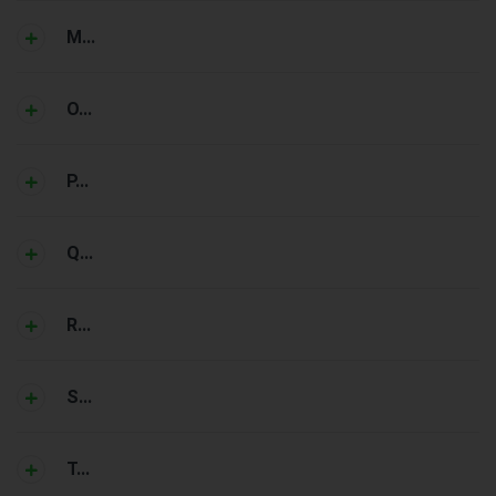
M...
O...
P...
Q...
R...
S...
T...