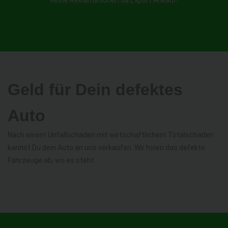
Keine Reklamationen da Export Ankauf!
Geld für Dein defektes
Auto
Nach einem Unfallschaden mit wirtschaftlichem Totalschaden
kannst Du dein Auto an uns verkaufen. Wir holen das defekte
Fahrzeuge ab, wo es steht.