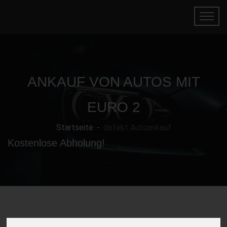
ANKAUF VON AUTOS MIT
EURO 2
Startseite
defekt Autoankauf
Kostenlose Abholung!
Gebrauchtwagen mit Euro