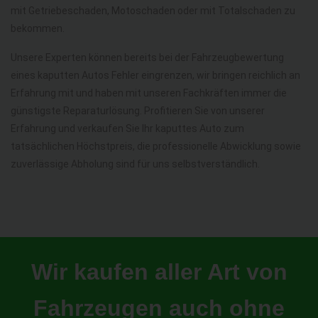
mit Getriebeschaden, Motoschaden oder mit Totalschaden zu
bekommen.
Unsere Experten können bereits bei der Fahrzeugbewertung
eines kaputten Autos Fehler eingrenzen, wir bringen reichlich an
Erfahrung mit und haben mit unseren Fachkräften immer die
günstigste Reparaturlösung. Profitieren Sie von unserer
Erfahrung und verkaufen Sie Ihr kaputtes Auto zum
tatsächlichen Höchstpreis, die professionelle Abwicklung sowie
zuverlässige Abholung sind für uns selbstverständlich.
Wir kaufen aller Art von
Fahrzeugen auch ohne