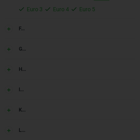
Euro 3
Euro 4
Euro 5
F...
G...
H...
I...
K...
L...