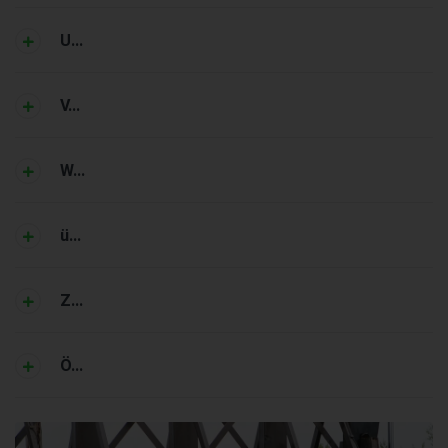
U...
V...
W...
ü...
Z...
Ö...