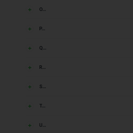
O...
P...
Q...
R...
S...
T...
U...