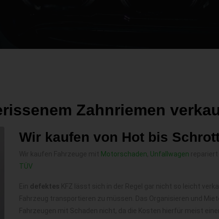
erissenem Zahnriemen verka
Wir kaufen von Hot bis Schrot
Wir kaufen Fahrzeuge mit
Motorschaden
,
Unfallwagen
repariert
TÜV
Ein
defektes
KFZ lässt sich in der Regel gar nicht so leicht ve
Fahrzeug transportieren zu müssen. Das Organisieren und Miete
Fahrzeugen mit Schaden nicht, da die Kosten hierfür meist eine