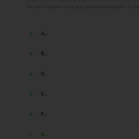
Für den Verkäufer ist es also optimal einen Käufer zu 
A...
B...
D...
E...
F...
G...