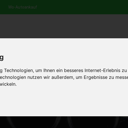
Wo-Autoankauf
nfrage per Hotline
Anfrage per WhatsApp
Anfrage 
+49 (0)800-0044333
+49 (0)157 - 849 157 78
anfrage
ig
HOME
AUTOANKAUF EUROPA
 Technologien, um Ihnen ein besseres Internet-Erlebnis zu
 Technologien nutzen wir außerdem, um Ergebnisse zu mess
wickeln.
T GERISSENEM ZAHNRIEMEN