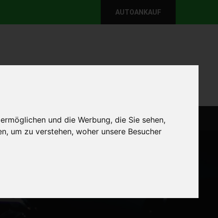
AUTOANKAUF
per E-Mail
Wir sind momentan erreichbar!
@autoabkauf.de
365 Tage von 8 - 22 Uhr
WEIT
DEFEKT AUTOANKAUF
AUTOANKAUF
 ermöglichen und die Werbung, die Sie sehen,
en, um zu verstehen, woher unsere Besucher
Startseite
defekt Autoankauf