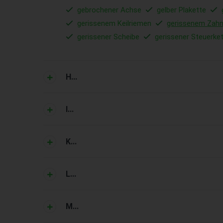
gebrochener Achse
gelber Plakette
gerissenem Keilriemen
gerissenem Zah
gerissener Scheibe
gerissener Steuerke
H...
I...
K...
L...
M...