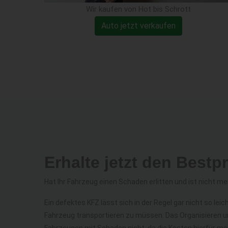
Wir kaufen von Hot bis Schrott
Auto jetzt verkaufen
Erhalte jetzt den Bestp
Hat Ihr Fahrzeug einen Schaden erlitten und ist nicht me
Ein defektes KFZ lässt sich in der Regel gar nicht so le
Fahrzeug transportieren zu müssen. Das Organisieren un
Fahrzeugen mit Schaden nicht, da die Kosten hierfür me