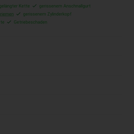
gelängter Kette
gerissenem Anschnallgurt
nriemen
gerissenem Zylinderkopf
tte
Getriebeschaden