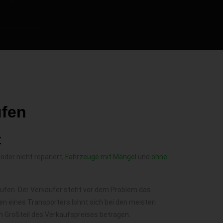
ufen
t
 oder nicht repariert,
Fahrzeuge mit Mängel
und
ohne
rkaufen. Der Verkäufer steht vor dem Problem das
n eines Transporters lohnt sich bei den meisten
n Großteil des Verkaufspreises betragen.