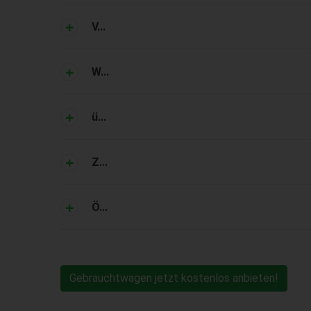
V...
W...
ü...
Z...
Ö...
Gebrauchtwagen jetzt kostenlos anbieten!