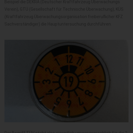
Beispiel die DEKRA (Deutscher Kraftfahrzeug Überwachungs
Verein), GTÜ (Gesellschaft für Technische Überwachung), KÜS
(Kraftfahrzeug Überwachungsorganisation freiberuflicher KFZ
Sachverständiger) die Hauptuntersuchung durchführen.