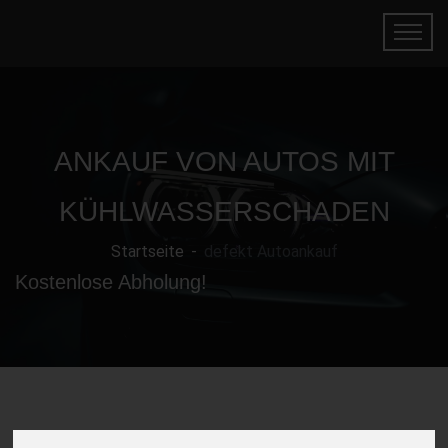
ANKAUF VON AUTOS MIT
KÜHLWASSERSCHADEN
Startseite
defekt Autoankauf
Kostenlose Abholung!
Gebrauchtwagen mit