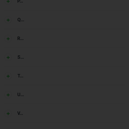
P...
Q...
R...
S...
T...
U...
V...