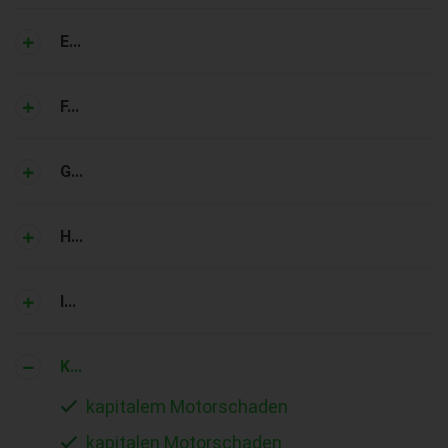
E...
F...
G...
H...
I...
K...
kapitalem Motorschaden
kapitalen Motorschaden