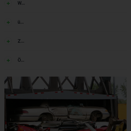
W...
ü...
Z...
Ö...