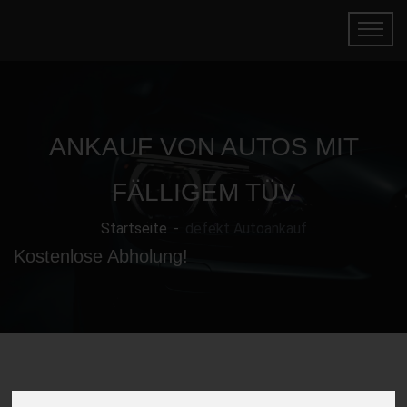
ANKAUF VON AUTOS MIT
FÄLLIGEM TÜV
Startseite
defekt Autoankauf
Kostenlose Abholung!
Gebrauchtwagen mit