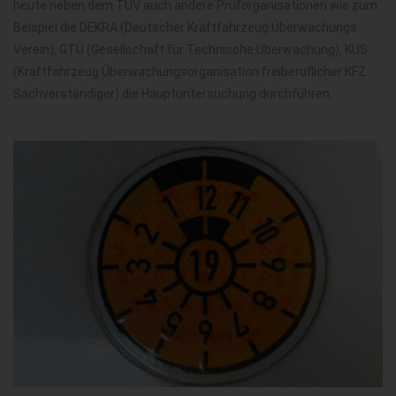
heute neben dem TÜV auch andere Prüforganisationen wie zum
Beispiel die DEKRA (Deutscher Kraftfahrzeug Überwachungs
Verein), GTÜ (Gesellschaft für Technische Überwachung), KÜS
(Kraftfahrzeug Überwachungsorganisation freiberuflicher KFZ
Sachverständiger) die Hauptuntersuchung durchführen.