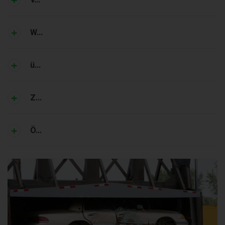
W...
ü...
Z...
Ö...