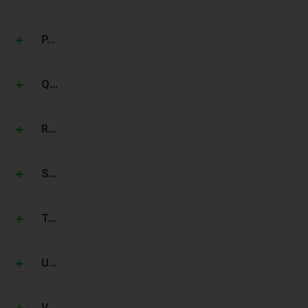
P...
Q...
R...
S...
T...
U...
V...