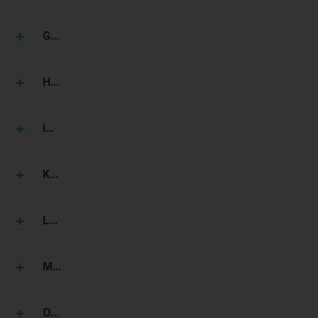
G...
H...
I...
K...
L...
M...
O...