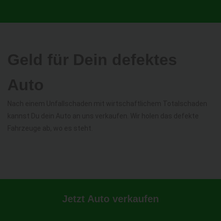
Geld für Dein defektes
Auto
Nach einem Unfallschaden mit wirtschaftlichem Totalschaden
kannst Du dein Auto an uns verkaufen. Wir holen das defekte
Fahrzeuge ab, wo es steht.
Jetzt Auto verkaufen