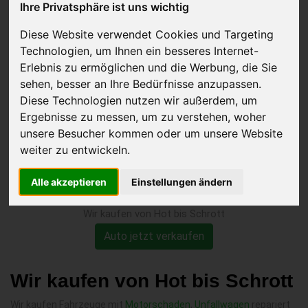
Ihre Privatsphäre ist uns wichtig
fälligem TÜV verkaufen
Diese Website verwendet Cookies und Targeting
Technologien, um Ihnen ein besseres Internet-
Erlebnis zu ermöglichen und die Werbung, die Sie
sehen, besser an Ihre Bedürfnisse anzupassen.
Diese Technologien nutzen wir außerdem, um
Ergebnisse zu messen, um zu verstehen, woher
unsere Besucher kommen oder um unsere Website
weiter zu entwickeln.
Alle akzeptieren
Einstellungen ändern
Wir kaufen von Hot bis Schrott
Auto jetzt verkaufen
Wir kaufen von Hot bis Schrott
Wir kaufen Fahrzeuge mit
Motorschaden
,
Unfallwagen
repariert