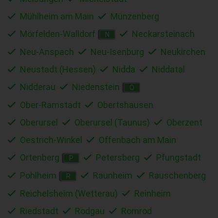
Mühlheim am Main
Münzenberg
Mörfelden-Walldorf
Neckarsteinach
N
Neu-Anspach
Neu-Isenburg
Neukirchen
Neustadt (Hessen)
Nidda
Niddatal
Nidderau
Niedenstein
O
Ober-Ramstadt
Obertshausen
Oberursel
Oberursel (Taunus)
Oberzent
Oestrich-Winkel
Offenbach am Main
Ortenberg
Petersberg
Pfungstadt
P
Pohlheim
Raunheim
Rauschenberg
R
Reichelsheim (Wetterau)
Reinheim
Riedstadt
Rodgau
Romrod