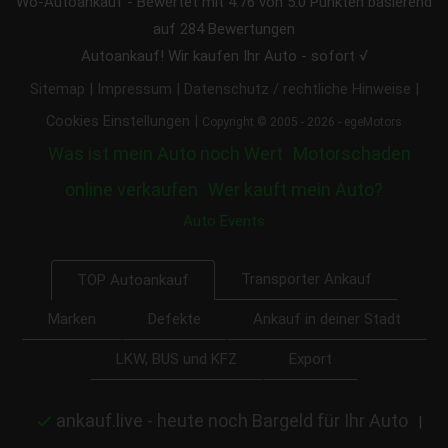
Wo-Autoankauf
-
Bewertet mit
4.76
von 5.0 Punkten basierend
auf
284
Bewertungen
Autoankauf! Wir kaufen Ihr Auto - sofort √
|
|
|
Sitemap
Impressum
Datenschutz / rechtliche Hinweise
|
Cookies Einstellungen
Copyright © 2005 - 2026 - egeMotors
Was ist mein Auto noch Wert
Motorschaden
online verkaufen
Wer kauft mein Auto?
Auto Events
Transporter Ankauf
TOP Autoankauf
Marken
Defekte
Ankauf in deiner Stadt
LKW, BUS und KFZ
Export
ankauf.live - heute noch Bargeld für Ihr Auto
|