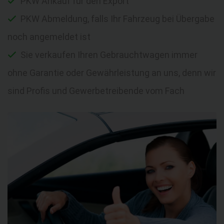
PKW Ankauf für den Export
PKW Abmeldung, falls Ihr Fahrzeug bei Übergabe
noch angemeldet ist
Sie verkaufen Ihren Gebrauchtwagen immer
ohne Garantie oder Gewährleistung an uns, denn wir
sind Profis und Gewerbetreibende vom Fach