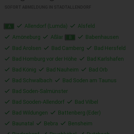
SOFORT ABMELDUNG IN
STADTALLENDORF
Allendorf (Lumda)
Alsfeld
A
Amöneburg
Aßlar
Babenhausen
B
Bad Arolsen
Bad Camberg
Bad Hersfeld
Bad Homburg vor der Höhe
Bad Karlshafen
Bad König
Bad Nauheim
Bad Orb
Bad Schwalbach
Bad Soden am Taunus
Bad Soden-Salmünster
Bad Sooden-Allendorf
Bad Vilbel
Bad Wildungen
Battenberg (Eder)
Baunatal
Bebra
Bensheim