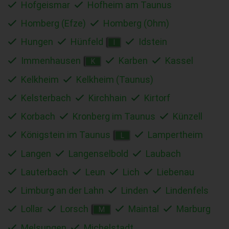
Hofgeismar
Hofheim am Taunus
Homberg (Efze)
Homberg (Ohm)
Hungen
Hünfeld
Idstein
I
Immenhausen
Karben
Kassel
K
Kelkheim
Kelkheim (Taunus)
Kelsterbach
Kirchhain
Kirtorf
Korbach
Kronberg im Taunus
Künzell
Königstein im Taunus
Lampertheim
L
Langen
Langenselbold
Laubach
Lauterbach
Leun
Lich
Liebenau
Limburg an der Lahn
Linden
Lindenfels
Lollar
Lorsch
Maintal
Marburg
M
Melsungen
Michelstadt