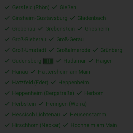
Gersfeld (Rhön)
Gießen
Ginsheim-Gustavsburg
Gladenbach
Grebenau
Grebenstein
Griesheim
Groß-Bieberau
Groß-Gerau
Groß-Umstadt
Großalmerode
Grünberg
Gudensberg
Hadamar
Haiger
H
Hanau
Hattersheim am Main
Hatzfeld (Eder)
Heppenheim
Heppenheim (Bergstraße)
Herborn
Herbstein
Heringen (Werra)
Hessisch Lichtenau
Heusenstamm
Hirschhorn (Neckar)
Hochheim am Main