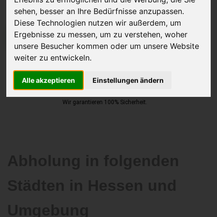
sehen, besser an Ihre Bedürfnisse anzupassen.
Diese Technologien nutzen wir außerdem, um
Ergebnisse zu messen, um zu verstehen, woher
JETZT KOSTENLOSE BEWERTUNG
unsere Besucher kommen oder um unsere Website
weiter zu entwickeln.
Kostenloses Angebot
für den Ankauf Ihres Autos inklusive der
Abholung, auf Wunsch sofort Geld. Ihre Daten werden nicht mit Dritten
Alle akzeptieren
Einstellungen ändern
geteilt.
Wir garantieren 100% Sicherheit.
Abholung in folgenden
Städten in Hessen und
Umgebung