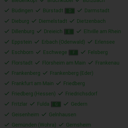
Biedenkopf
Bruchköbel
Butzbach
Büdingen
Bürstadt
Darmstadt
D
Dieburg
Diemelstadt
Dietzenbach
Dillenburg
Dreieich
Eltville am Rhein
E
Eppstein
Erbach (Odenwald)
Erlensee
Eschborn
Eschwege
Felsberg
F
Florstadt
Flörsheim am Main
Frankenau
Frankenberg
Frankenberg (Eder)
Frankfurt am Main
Friedberg
Friedberg (Hessen)
Friedrichsdorf
Fritzlar
Fulda
Gedern
G
Geisenheim
Gelnhausen
Gemünden (Wohra)
Gernsheim