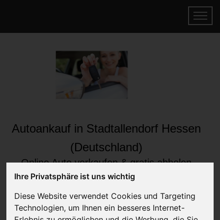
Autoankauf in Stadtallendorf Hessen
(Deutschland)
Online Auto verkaufen & gratis abholen
lassen
Ihre Privatsphäre ist uns wichtig
Auf Wunsch sofort Geld für Ihr Auto erhalten
Diese Website verwendet Cookies und Targeting
Technologien, um Ihnen ein besseres Internet-
Erlebnis zu ermöglichen und die Werbung, die Sie