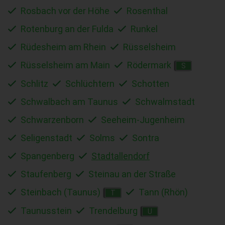
Rosbach vor der Höhe
Rosenthal
Rotenburg an der Fulda
Runkel
Rüdesheim am Rhein
Rüsselsheim
Rüsselsheim am Main
Rödermark
S
Schlitz
Schlüchtern
Schotten
Schwalbach am Taunus
Schwalmstadt
Schwarzenborn
Seeheim-Jugenheim
Seligenstadt
Solms
Sontra
Spangenberg
Stadtallendorf
Staufenberg
Steinau an der Straße
Steinbach (Taunus)
Tann (Rhön)
T
Taunusstein
Trendelburg
U