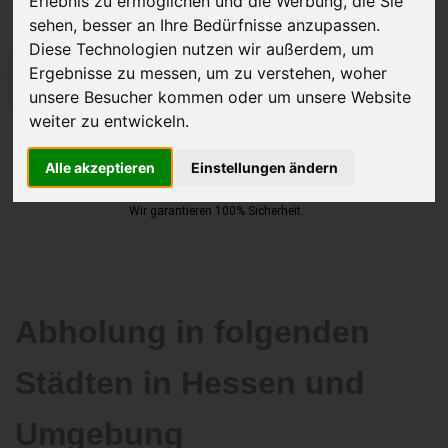
Erlebnis zu ermöglichen und die Werbung, die Sie
sehen, besser an Ihre Bedürfnisse anzupassen.
Diese Technologien nutzen wir außerdem, um
Ergebnisse zu messen, um zu verstehen, woher
JETZT KOSTENLOSE BEWERTUNG
unsere Besucher kommen oder um unsere Website
weiter zu entwickeln.
Kostenloses Angebot
für den Ankauf Ihres Autos inklusive der
Abholung, auf Wunsch sofort Geld. Ihre Daten werden nicht mit Dritten
Alle akzeptieren
Einstellungen ändern
geteilt.
Wir garantieren 100% Sicherheit.
Abholung in folgenden
Städten in Hessen und
Umgebung