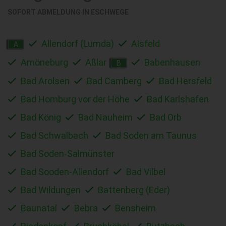
SOFORT ABMELDUNG IN
ESCHWEGE
Allendorf (Lumda)
Alsfeld
A
Amöneburg
Aßlar
Babenhausen
B
Bad Arolsen
Bad Camberg
Bad Hersfeld
Bad Homburg vor der Höhe
Bad Karlshafen
Bad König
Bad Nauheim
Bad Orb
Bad Schwalbach
Bad Soden am Taunus
Bad Soden-Salmünster
Bad Sooden-Allendorf
Bad Vilbel
Bad Wildungen
Battenberg (Eder)
Baunatal
Bebra
Bensheim