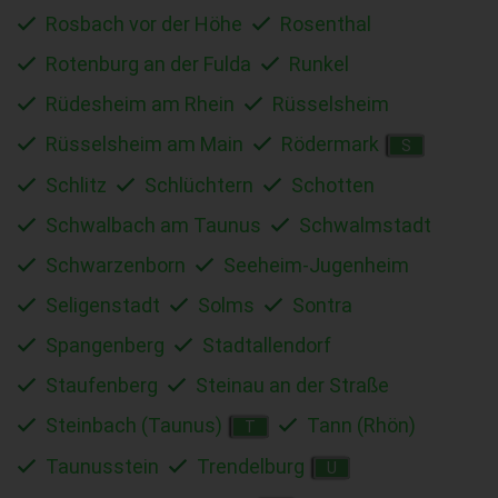
Rosbach vor der Höhe
Rosenthal
Rotenburg an der Fulda
Runkel
Rüdesheim am Rhein
Rüsselsheim
Rüsselsheim am Main
Rödermark
S
Schlitz
Schlüchtern
Schotten
Schwalbach am Taunus
Schwalmstadt
Schwarzenborn
Seeheim-Jugenheim
Seligenstadt
Solms
Sontra
Spangenberg
Stadtallendorf
Staufenberg
Steinau an der Straße
Steinbach (Taunus)
Tann (Rhön)
T
Taunusstein
Trendelburg
U