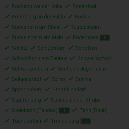
Rosbach vor der Höhe
Rosenthal
Rotenburg an der Fulda
Runkel
Rüdesheim am Rhein
Rüsselsheim
Rüsselsheim am Main
Rödermark
S
Schlitz
Schlüchtern
Schotten
Schwalbach am Taunus
Schwalmstadt
Schwarzenborn
Seeheim-Jugenheim
Seligenstadt
Solms
Sontra
Spangenberg
Stadtallendorf
Staufenberg
Steinau an der Straße
Steinbach (Taunus)
Tann (Rhön)
T
Taunusstein
Trendelburg
U