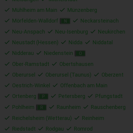
Mühlheim am Main
Münzenberg
Mörfelden-Walldorf
Neckarsteinach
N
Neu-Anspach
Neu-Isenburg
Neukirchen
Neustadt (Hessen)
Nidda
Niddatal
Nidderau
Niedenstein
O
Ober-Ramstadt
Obertshausen
Oberursel
Oberursel (Taunus)
Oberzent
Oestrich-Winkel
Offenbach am Main
Ortenberg
Petersberg
Pfungstadt
P
Pohlheim
Raunheim
Rauschenberg
R
Reichelsheim (Wetterau)
Reinheim
Riedstadt
Rodgau
Romrod