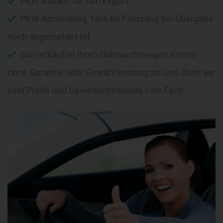
PKW Ankauf für den Export
PKW Abmeldung, falls Ihr Fahrzeug bei Übergabe
noch angemeldet ist
Sie verkaufen Ihren Gebrauchtwagen immer
ohne Garantie oder Gewährleistung an uns, denn wir
sind Profis und Gewerbetreibende vom Fach