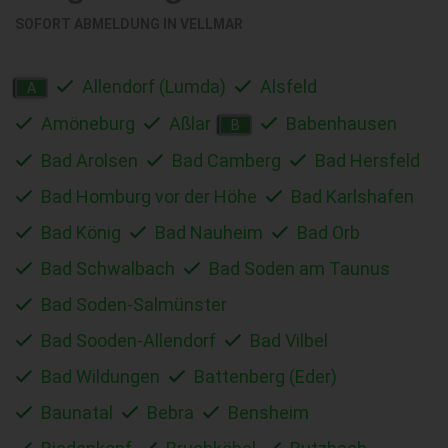
SOFORT ABMELDUNG IN
VELLMAR
Allendorf (Lumda)
Alsfeld
A
Amöneburg
Aßlar
Babenhausen
B
Bad Arolsen
Bad Camberg
Bad Hersfeld
Bad Homburg vor der Höhe
Bad Karlshafen
Bad König
Bad Nauheim
Bad Orb
Bad Schwalbach
Bad Soden am Taunus
Bad Soden-Salmünster
Bad Sooden-Allendorf
Bad Vilbel
Bad Wildungen
Battenberg (Eder)
Baunatal
Bebra
Bensheim