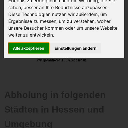
Erlebnis zu ermöglichen und die Werbung, die Sie
sehen, besser an Ihre Bedürfnisse anzupassen.
Diese Technologien nutzen wir außerdem, um
Ergebnisse zu messen, um zu verstehen, woher
JETZT KOSTENLOSE BEWERTUNG
unsere Besucher kommen oder um unsere Website
weiter zu entwickeln.
Kostenloses Angebot
für den Ankauf Ihres Autos inklusive der
Abholung, auf Wunsch sofort Geld. Ihre Daten werden nicht mit Dritten
Alle akzeptieren
Einstellungen ändern
geteilt.
Wir garantieren 100% Sicherheit.
Abholung in folgenden
Städten in Hessen und
Umgebung