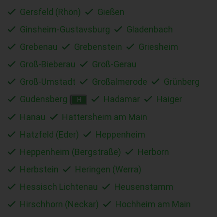
Gersfeld (Rhön)
Gießen
Ginsheim-Gustavsburg
Gladenbach
Grebenau
Grebenstein
Griesheim
Groß-Bieberau
Groß-Gerau
Groß-Umstadt
Großalmerode
Grünberg
Gudensberg
Hadamar
Haiger
H
Hanau
Hattersheim am Main
Hatzfeld (Eder)
Heppenheim
Heppenheim (Bergstraße)
Herborn
Herbstein
Heringen (Werra)
Hessisch Lichtenau
Heusenstamm
Hirschhorn (Neckar)
Hochheim am Main