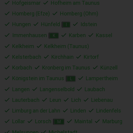
Hofgeismar
Hofheim am Taunus
Homberg (Efze)
Homberg (Ohm)
Hungen
Hünfeld
Idstein
I
Immenhausen
Karben
Kassel
K
Kelkheim
Kelkheim (Taunus)
Kelsterbach
Kirchhain
Kirtorf
Korbach
Kronberg im Taunus
Künzell
Königstein im Taunus
Lampertheim
L
Langen
Langenselbold
Laubach
Lauterbach
Leun
Lich
Liebenau
Limburg an der Lahn
Linden
Lindenfels
Lollar
Lorsch
Maintal
Marburg
M
Melsungen
Michelstadt