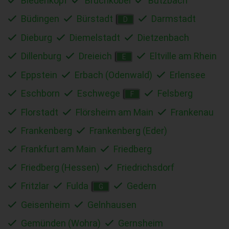
Biedenkopf
Bruchköbel
Butzbach
Büdingen
Bürstadt
Darmstadt
D
Dieburg
Diemelstadt
Dietzenbach
Dillenburg
Dreieich
Eltville am Rhein
E
Eppstein
Erbach (Odenwald)
Erlensee
Eschborn
Eschwege
Felsberg
F
Florstadt
Flörsheim am Main
Frankenau
Frankenberg
Frankenberg (Eder)
Frankfurt am Main
Friedberg
Friedberg (Hessen)
Friedrichsdorf
Fritzlar
Fulda
Gedern
G
Geisenheim
Gelnhausen
Gemünden (Wohra)
Gernsheim