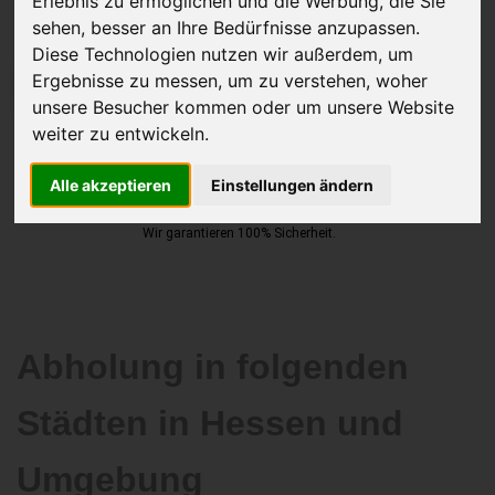
Erlebnis zu ermöglichen und die Werbung, die Sie
sehen, besser an Ihre Bedürfnisse anzupassen.
Diese Technologien nutzen wir außerdem, um
Ergebnisse zu messen, um zu verstehen, woher
JETZT KOSTENLOSE BEWERTUNG
unsere Besucher kommen oder um unsere Website
weiter zu entwickeln.
Kostenloses Angebot
für den Ankauf Ihres Autos inklusive der
Abholung, auf Wunsch sofort Geld. Ihre Daten werden nicht mit Dritten
Alle akzeptieren
Einstellungen ändern
geteilt.
Wir garantieren 100% Sicherheit.
Abholung in folgenden
Städten in Hessen und
Umgebung