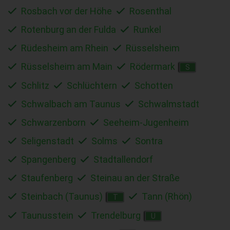
Rosbach vor der Höhe
Rosenthal
Rotenburg an der Fulda
Runkel
Rüdesheim am Rhein
Rüsselsheim
Rüsselsheim am Main
Rödermark
S
Schlitz
Schlüchtern
Schotten
Schwalbach am Taunus
Schwalmstadt
Schwarzenborn
Seeheim-Jugenheim
Seligenstadt
Solms
Sontra
Spangenberg
Stadtallendorf
Staufenberg
Steinau an der Straße
Steinbach (Taunus)
Tann (Rhön)
T
Taunusstein
Trendelburg
U