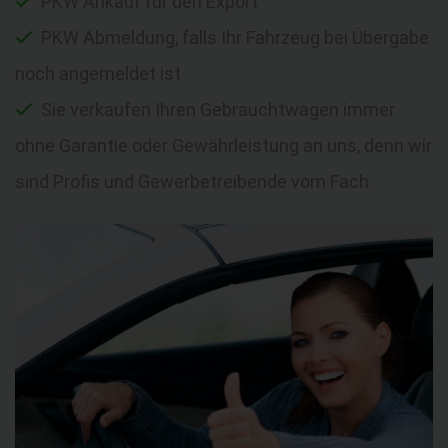
PKW Ankauf für den Export
PKW Abmeldung, falls Ihr Fahrzeug bei Übergabe
noch angemeldet ist
Sie verkaufen Ihren Gebrauchtwagen immer
ohne Garantie oder Gewährleistung an uns, denn wir
sind Profis und Gewerbetreibende vom Fach