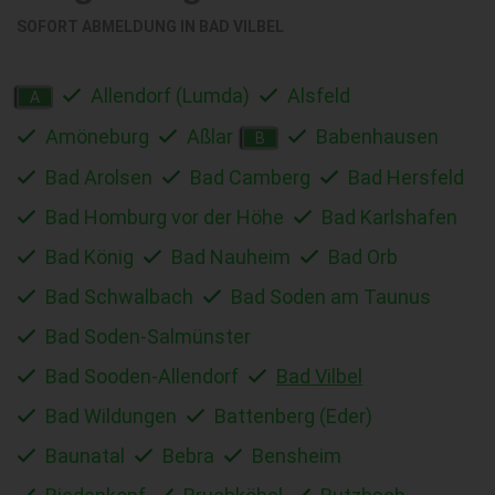
SOFORT ABMELDUNG IN
BAD VILBEL
Allendorf (Lumda)
Alsfeld
A
Amöneburg
Aßlar
Babenhausen
B
Bad Arolsen
Bad Camberg
Bad Hersfeld
Bad Homburg vor der Höhe
Bad Karlshafen
Bad König
Bad Nauheim
Bad Orb
Bad Schwalbach
Bad Soden am Taunus
Bad Soden-Salmünster
Bad Sooden-Allendorf
Bad Vilbel
Bad Wildungen
Battenberg (Eder)
Baunatal
Bebra
Bensheim