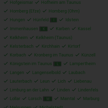
Hofgeismar
Hofheim am Taunus
Homberg (Efze)
Homberg (Ohm)
Hungen
Hünfeld
Idstein
I
Immenhausen
Karben
Kassel
K
Kelkheim
Kelkheim (Taunus)
Kelsterbach
Kirchhain
Kirtorf
Korbach
Kronberg im Taunus
Künzell
Königstein im Taunus
Lampertheim
L
Langen
Langenselbold
Laubach
Lauterbach
Leun
Lich
Liebenau
Limburg an der Lahn
Linden
Lindenfels
Lollar
Lorsch
Maintal
Marburg
M
Melsungen
Michelstadt