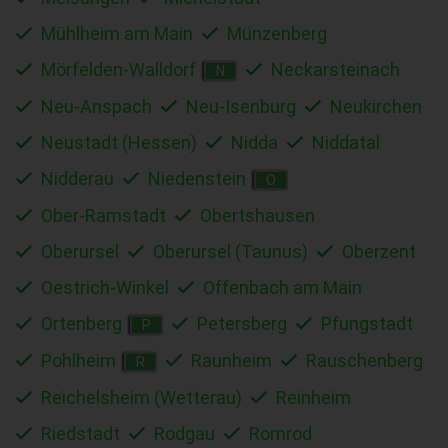
Mühlheim am Main
Münzenberg
Mörfelden-Walldorf
Neckarsteinach
N
Neu-Anspach
Neu-Isenburg
Neukirchen
Neustadt (Hessen)
Nidda
Niddatal
Nidderau
Niedenstein
O
Ober-Ramstadt
Obertshausen
Oberursel
Oberursel (Taunus)
Oberzent
Oestrich-Winkel
Offenbach am Main
Ortenberg
Petersberg
Pfungstadt
P
Pohlheim
Raunheim
Rauschenberg
R
Reichelsheim (Wetterau)
Reinheim
Riedstadt
Rodgau
Romrod