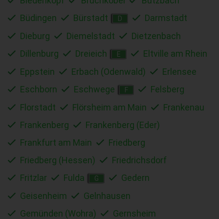
Biedenkopf
Bruchköbel
Butzbach
Büdingen
Bürstadt
Darmstadt
D
Dieburg
Diemelstadt
Dietzenbach
Dillenburg
Dreieich
Eltville am Rhein
E
Eppstein
Erbach (Odenwald)
Erlensee
Eschborn
Eschwege
Felsberg
F
Florstadt
Flörsheim am Main
Frankenau
Frankenberg
Frankenberg (Eder)
Frankfurt am Main
Friedberg
Friedberg (Hessen)
Friedrichsdorf
Fritzlar
Fulda
Gedern
G
Geisenheim
Gelnhausen
Gemünden (Wohra)
Gernsheim