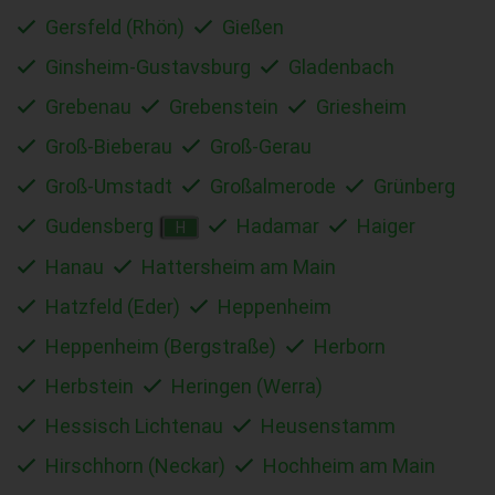
Gersfeld (Rhön)
Gießen
Ginsheim-Gustavsburg
Gladenbach
Grebenau
Grebenstein
Griesheim
Groß-Bieberau
Groß-Gerau
Groß-Umstadt
Großalmerode
Grünberg
Gudensberg
Hadamar
Haiger
H
Hanau
Hattersheim am Main
Hatzfeld (Eder)
Heppenheim
Heppenheim (Bergstraße)
Herborn
Herbstein
Heringen (Werra)
Hessisch Lichtenau
Heusenstamm
Hirschhorn (Neckar)
Hochheim am Main