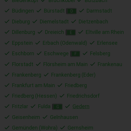
Biedenkopf
Bruchköbel
Butzbach
Büdingen
Bürstadt
Darmstadt
D
Dieburg
Diemelstadt
Dietzenbach
Dillenburg
Dreieich
Eltville am Rhein
E
Eppstein
Erbach (Odenwald)
Erlensee
Eschborn
Eschwege
Felsberg
F
Florstadt
Flörsheim am Main
Frankenau
Frankenberg
Frankenberg (Eder)
Frankfurt am Main
Friedberg
Friedberg (Hessen)
Friedrichsdorf
Fritzlar
Fulda
Gedern
G
Geisenheim
Gelnhausen
Gemünden (Wohra)
Gernsheim