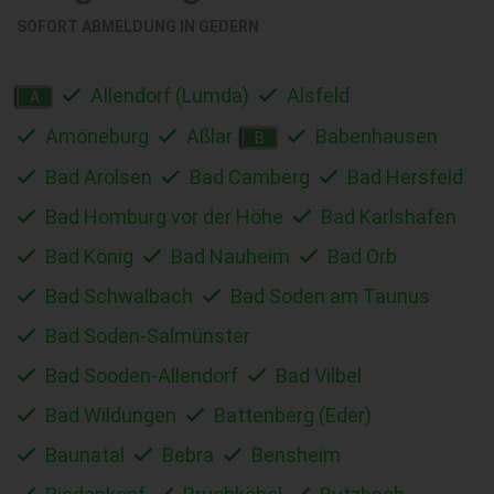
SOFORT ABMELDUNG IN
GEDERN
Allendorf (Lumda)
Alsfeld
A
Amöneburg
Aßlar
Babenhausen
B
Bad Arolsen
Bad Camberg
Bad Hersfeld
Bad Homburg vor der Höhe
Bad Karlshafen
Bad König
Bad Nauheim
Bad Orb
Bad Schwalbach
Bad Soden am Taunus
Bad Soden-Salmünster
Bad Sooden-Allendorf
Bad Vilbel
Bad Wildungen
Battenberg (Eder)
Baunatal
Bebra
Bensheim