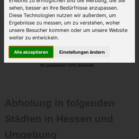
Erlebnis zu ermöglichen und die Werbung, die Sie
sehen, besser an Ihre Bedürfnisse anzupassen.
Diese Technologien nutzen wir außerdem, um
Ergebnisse zu messen, um zu verstehen, woher
JETZT KOSTENLOSE BEWERTUNG
unsere Besucher kommen oder um unsere Website
weiter zu entwickeln.
Kostenloses Angebot
für den Ankauf Ihres Autos inklusive der
Abholung, auf Wunsch sofort Geld. Ihre Daten werden nicht mit Dritten
Alle akzeptieren
Einstellungen ändern
geteilt.
Wir garantieren 100% Sicherheit.
Abholung in folgenden
Städten in Hessen und
Umgebung