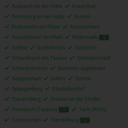
Rosbach vor der Höhe
Rosenthal
Rotenburg an der Fulda
Runkel
Rüdesheim am Rhein
Rüsselsheim
Rüsselsheim am Main
Rödermark
S
Schlitz
Schlüchtern
Schotten
Schwalbach am Taunus
Schwalmstadt
Schwarzenborn
Seeheim-Jugenheim
Seligenstadt
Solms
Sontra
Spangenberg
Stadtallendorf
Staufenberg
Steinau an der Straße
Steinbach (Taunus)
Tann (Rhön)
T
Taunusstein
Trendelburg
U