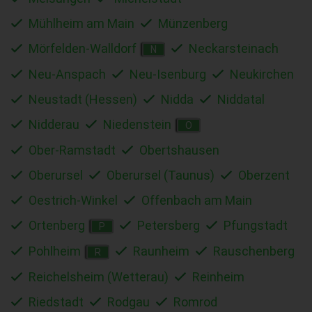
Mühlheim am Main
Münzenberg
Mörfelden-Walldorf
Neckarsteinach
N
Neu-Anspach
Neu-Isenburg
Neukirchen
Neustadt (Hessen)
Nidda
Niddatal
Nidderau
Niedenstein
O
Ober-Ramstadt
Obertshausen
Oberursel
Oberursel (Taunus)
Oberzent
Oestrich-Winkel
Offenbach am Main
Ortenberg
Petersberg
Pfungstadt
P
Pohlheim
Raunheim
Rauschenberg
R
Reichelsheim (Wetterau)
Reinheim
Riedstadt
Rodgau
Romrod