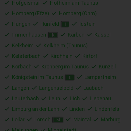
Hofgeismar
Hofheim am Taunus
Homberg (Efze)
Homberg (Ohm)
Hungen
Hünfeld
Idstein
I
Immenhausen
Karben
Kassel
K
Kelkheim
Kelkheim (Taunus)
Kelsterbach
Kirchhain
Kirtorf
Korbach
Kronberg im Taunus
Künzell
Königstein im Taunus
Lampertheim
L
Langen
Langenselbold
Laubach
Lauterbach
Leun
Lich
Liebenau
Limburg an der Lahn
Linden
Lindenfels
Lollar
Lorsch
Maintal
Marburg
M
Melsungen
Michelstadt