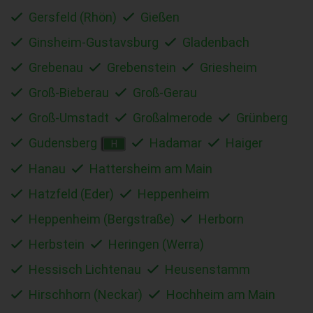
Gersfeld (Rhön)
Gießen
Ginsheim-Gustavsburg
Gladenbach
Grebenau
Grebenstein
Griesheim
Groß-Bieberau
Groß-Gerau
Groß-Umstadt
Großalmerode
Grünberg
Gudensberg
Hadamar
Haiger
H
Hanau
Hattersheim am Main
Hatzfeld (Eder)
Heppenheim
Heppenheim (Bergstraße)
Herborn
Herbstein
Heringen (Werra)
Hessisch Lichtenau
Heusenstamm
Hirschhorn (Neckar)
Hochheim am Main