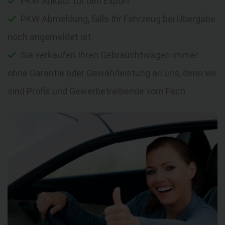
PKW Ankauf für den Export
PKW Abmeldung, falls Ihr Fahrzeug bei Übergabe
noch angemeldet ist
Sie verkaufen Ihren Gebrauchtwagen immer
ohne Garantie oder Gewährleistung an uns, denn wir
sind Profis und Gewerbetreibende vom Fach