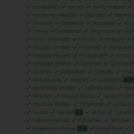
Bad Nauheim
Bad Orb
Bad Schwalbach
Bad Sooden-Allendorf
Bad Vilbel
Bad Wild
Bensheim
Biedenkopf
Bruchköbel
Butz
Dieburg
Diemelstadt
Dietzenbach
Dille
Erbach (Odenwald)
Erlensee
Eschborn
Flörsheim am Main
Frankenau
Frankenberg
Friedberg (Hessen)
Friedrichsdorf
Fritzlar
Gemünden (Wohra)
Gernsheim
Gersfeld (R
Grebenau
Grebenstein
Griesheim
Groß
Großalmerode
Grünberg
Gudensberg
H
Hattersheim am Main
Hatzfeld (Eder)
Hep
Herbstein
Heringen (Werra)
Hessisch Lich
Hochheim am Main
Hofgeismar
Hofheim 
Hungen
Hünfeld
Idstein
Immenha
I
Kelkheim (Taunus)
Kelsterbach
Kirchhain
Königstein im Taunus
Lampertheim
L