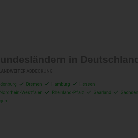
Bundesländern in Deutschlan
LANDWEITER ABDECKUNG
ndenburg
Bremen
Hamburg
Hessen
Nordrhein-Westfalen
Rheinland-Pfalz
Saarland
Sachse
ngen