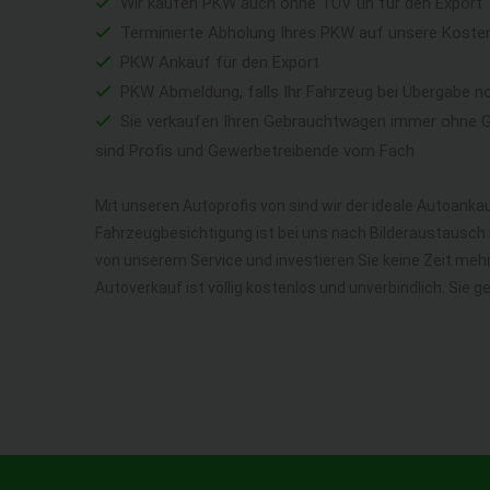
Wir kaufen PKW auch ohne TÜV un für den Export
Terminierte Abholung Ihres PKW auf unsere Koste
PKW Ankauf für den Export
PKW Abmeldung, falls Ihr Fahrzeug bei Übergabe n
Sie verkaufen Ihren Gebrauchtwagen immer ohne Ga
sind Profis und Gewerbetreibende vom Fach
Mit unseren Autoprofis von sind wir der ideale Autoankau
Fahrzeugbesichtigung ist bei uns nach Bilderaustausch n
von unserem Service und investieren Sie keine Zeit me
Autoverkauf ist völlig kostenlos und unverbindlich. Sie 