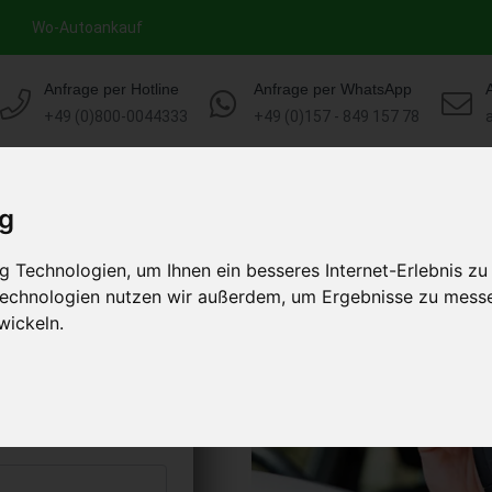
Wo-Autoankauf
Anfrage per Hotline
Anfrage per WhatsApp
+49 (0)800-0044333
+49 (0)157 - 849 157 78
HOME
AUTOANKAUF EUROPA
ig
 Technologien, um Ihnen ein besseres Internet-Erlebnis zu
en Hessen
 Technologien nutzen wir außerdem, um Ergebnisse zu mess
)
wickeln.
s abholen lassen
to erhalten