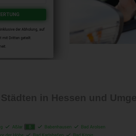
WERTUNG
inklusive der Abholung, auf
mit Dritten geteilt.
eit.
 Städten in Hessen und Umg
rg
Aßlar
Babenhausen
Bad Arolsen
B
or der Höhe
Bad Karlshafen
Bad König