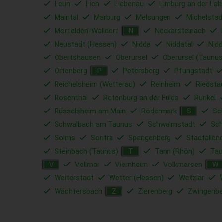
Leun
Lich
Liebenau
Limburg an der Lah
Maintal
Marburg
Melsungen
Michelstad
Mörfelden-Walldorf
Neckarsteinach
N
Neustadt (Hessen)
Nidda
Niddatal
Nid
Obertshausen
Oberursel
Oberursel (Taunus
Ortenberg
Petersberg
Pfungstadt
P
Reichelsheim (Wetterau)
Reinheim
Riedsta
Rosenthal
Rotenburg an der Fulda
Runkel
Rüsselsheim am Main
Rödermark
Sc
S
Schwalbach am Taunus
Schwalmstadt
Sc
Solms
Sontra
Spangenberg
Stadtallen
Steinbach (Taunus)
Tann (Rhön)
Tau
T
Vellmar
Viernheim
Volkmarsen
V
W
Weiterstadt
Wetter (Hessen)
Wetzlar
Wächtersbach
Zierenberg
Zwingenbe
Z