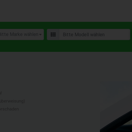
W
überweisung)
orschaden