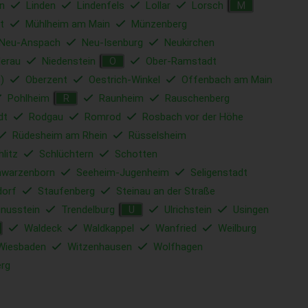
n
Linden
Lindenfels
Lollar
Lorsch
M
t
Mühlheim am Main
Münzenberg
Neu-Anspach
Neu-Isenburg
Neukirchen
derau
Niedenstein
Ober-Ramstadt
O
)
Oberzent
Oestrich-Winkel
Offenbach am Main
Pohlheim
Raunheim
Rauschenberg
R
dt
Rodgau
Romrod
Rosbach vor der Höhe
Rüdesheim am Rhein
Rüsselsheim
hlitz
Schlüchtern
Schotten
hwarzenborn
Seeheim-Jugenheim
Seligenstadt
dorf
Staufenberg
Steinau an der Straße
nusstein
Trendelburg
Ulrichstein
Usingen
U
Waldeck
Waldkappel
Wanfried
Weilburg
Wiesbaden
Witzenhausen
Wolfhagen
rg