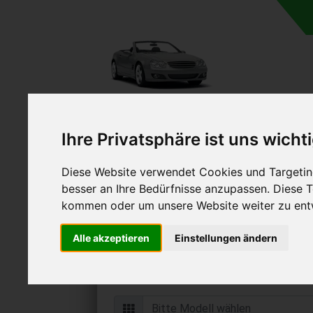
Ihre Privatsphäre ist uns wicht
Diese Website verwendet Cookies und Targeting
Autoankauf in Büding
besser an Ihre Bedürfnisse anzupassen. Diese
(Deutschland
kommen oder um unsere Website weiter zu ent
Online Auto verkaufen & grati
Alle akzeptieren
Einstellungen ändern
Auf Wunsch sofort Geld für Ihr Au