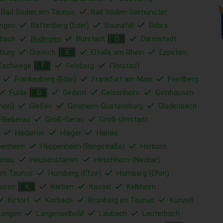
Bad Soden am Taunus
Bad Soden-Salmünster
ungen
Battenberg (Eder)
Baunatal
Bebra
bach
Büdingen
Bürstadt
Darmstadt
D
nburg
Dreieich
Eltville am Rhein
Eppstein
E
Eschwege
Felsberg
Florstadt
F
Frankenberg (Eder)
Frankfurt am Main
Friedberg
Fulda
Gedern
Geisenheim
Gelnhausen
G
hön)
Gießen
Ginsheim-Gustavsburg
Gladenbach
-Bieberau
Groß-Gerau
Groß-Umstadt
Hadamar
Haiger
Hanau
penheim
Heppenheim (Bergstraße)
Herborn
tenau
Heusenstamm
Hirschhorn (Neckar)
am Taunus
Homberg (Efze)
Homberg (Ohm)
usen
Karben
Kassel
Kelkheim
K
Kirtorf
Korbach
Kronberg im Taunus
Künzell
Langen
Langenselbold
Laubach
Lauterbach