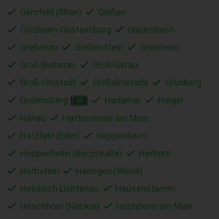
Gersfeld (Rhön)
Gießen
Ginsheim-Gustavsburg
Gladenbach
Grebenau
Grebenstein
Griesheim
Groß-Bieberau
Groß-Gerau
Groß-Umstadt
Großalmerode
Grünberg
Gudensberg
Hadamar
Haiger
H
Hanau
Hattersheim am Main
Hatzfeld (Eder)
Heppenheim
Heppenheim (Bergstraße)
Herborn
Herbstein
Heringen (Werra)
Hessisch Lichtenau
Heusenstamm
Hirschhorn (Neckar)
Hochheim am Main