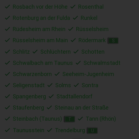
Rosbach vor der Höhe
Rosenthal
Rotenburg an der Fulda
Runkel
Rüdesheim am Rhein
Rüsselsheim
Rüsselsheim am Main
Rödermark
S
Schlitz
Schlüchtern
Schotten
Schwalbach am Taunus
Schwalmstadt
Schwarzenborn
Seeheim-Jugenheim
Seligenstadt
Solms
Sontra
Spangenberg
Stadtallendorf
Staufenberg
Steinau an der Straße
Steinbach (Taunus)
Tann (Rhön)
T
Taunusstein
Trendelburg
U