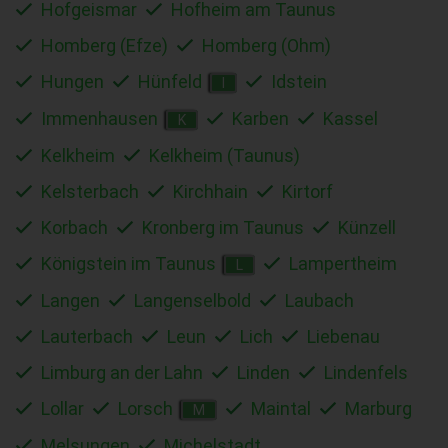
Hofgeismar
Hofheim am Taunus
Homberg (Efze)
Homberg (Ohm)
Hungen
Hünfeld
Idstein
I
Immenhausen
Karben
Kassel
K
Kelkheim
Kelkheim (Taunus)
Kelsterbach
Kirchhain
Kirtorf
Korbach
Kronberg im Taunus
Künzell
Königstein im Taunus
Lampertheim
L
Langen
Langenselbold
Laubach
Lauterbach
Leun
Lich
Liebenau
Limburg an der Lahn
Linden
Lindenfels
Lollar
Lorsch
Maintal
Marburg
M
Melsungen
Michelstadt