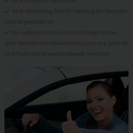
PKW Ankauf für den Export
PKW Abmeldung, falls Ihr Fahrzeug bei Übergabe
noch angemeldet ist
Sie verkaufen Ihren Gebrauchtwagen immer
ohne Garantie oder Gewährleistung an uns, denn wir
sind Profis und Gewerbetreibende vom Fach