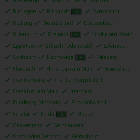
Biedenkopf
Bruchköbel
Butzbach
Büdingen
Bürstadt
Darmstadt
D
Dieburg
Diemelstadt
Dietzenbach
Dillenburg
Dreieich
Eltville am Rhein
E
Eppstein
Erbach (Odenwald)
Erlensee
Eschborn
Eschwege
Felsberg
F
Florstadt
Flörsheim am Main
Frankenau
Frankenberg
Frankenberg (Eder)
Frankfurt am Main
Friedberg
Friedberg (Hessen)
Friedrichsdorf
Fritzlar
Fulda
Gedern
G
Geisenheim
Gelnhausen
Gemünden (Wohra)
Gernsheim