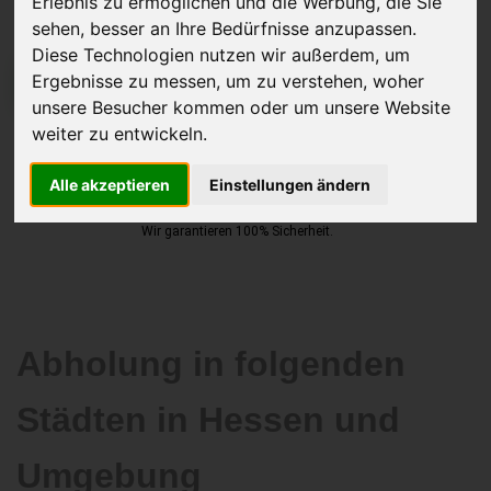
Erlebnis zu ermöglichen und die Werbung, die Sie
sehen, besser an Ihre Bedürfnisse anzupassen.
Diese Technologien nutzen wir außerdem, um
Ergebnisse zu messen, um zu verstehen, woher
JETZT KOSTENLOSE BEWERTUNG
unsere Besucher kommen oder um unsere Website
weiter zu entwickeln.
Kostenloses Angebot
für den Ankauf Ihres Autos inklusive der
Abholung, auf Wunsch sofort Geld. Ihre Daten werden nicht mit Dritten
Alle akzeptieren
Einstellungen ändern
geteilt.
Wir garantieren 100% Sicherheit.
Abholung in folgenden
Städten in Hessen und
Umgebung