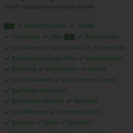
SOFORT ABMELDUNG IN
MÜHLHEIM AM MAIN
Allendorf (Lumda)
Alsfeld
A
Amöneburg
Aßlar
Babenhausen
B
Bad Arolsen
Bad Camberg
Bad Hersfeld
Bad Homburg vor der Höhe
Bad Karlshafen
Bad König
Bad Nauheim
Bad Orb
Bad Schwalbach
Bad Soden am Taunus
Bad Soden-Salmünster
Bad Sooden-Allendorf
Bad Vilbel
Bad Wildungen
Battenberg (Eder)
Baunatal
Bebra
Bensheim