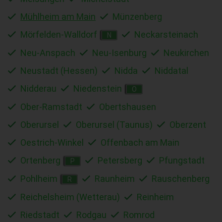
Mühlheim am Main
Münzenberg
Mörfelden-Walldorf
Neckarsteinach
N
Neu-Anspach
Neu-Isenburg
Neukirchen
Neustadt (Hessen)
Nidda
Niddatal
Nidderau
Niedenstein
O
Ober-Ramstadt
Obertshausen
Oberursel
Oberursel (Taunus)
Oberzent
Oestrich-Winkel
Offenbach am Main
Ortenberg
Petersberg
Pfungstadt
P
Pohlheim
Raunheim
Rauschenberg
R
Reichelsheim (Wetterau)
Reinheim
Riedstadt
Rodgau
Romrod