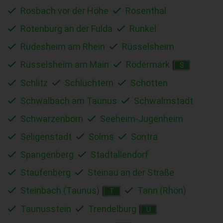
Rosbach vor der Höhe
Rosenthal
Rotenburg an der Fulda
Runkel
Rüdesheim am Rhein
Rüsselsheim
Rüsselsheim am Main
Rödermark
S
Schlitz
Schlüchtern
Schotten
Schwalbach am Taunus
Schwalmstadt
Schwarzenborn
Seeheim-Jugenheim
Seligenstadt
Solms
Sontra
Spangenberg
Stadtallendorf
Staufenberg
Steinau an der Straße
Steinbach (Taunus)
Tann (Rhön)
T
Taunusstein
Trendelburg
U