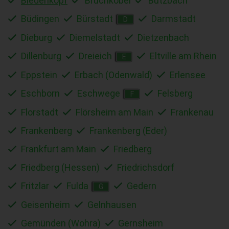
Biedenkopf
Bruchköbel
Butzbach
Büdingen
Bürstadt
Darmstadt
D
Dieburg
Diemelstadt
Dietzenbach
Dillenburg
Dreieich
Eltville am Rhein
E
Eppstein
Erbach (Odenwald)
Erlensee
Eschborn
Eschwege
Felsberg
F
Florstadt
Flörsheim am Main
Frankenau
Frankenberg
Frankenberg (Eder)
Frankfurt am Main
Friedberg
Friedberg (Hessen)
Friedrichsdorf
Fritzlar
Fulda
Gedern
G
Geisenheim
Gelnhausen
Gemünden (Wohra)
Gernsheim