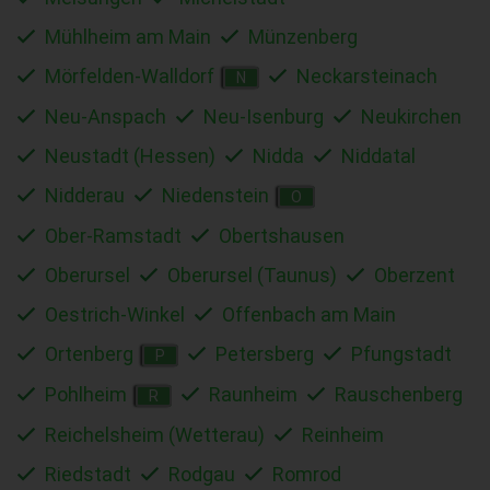
Mühlheim am Main
Münzenberg
Mörfelden-Walldorf
Neckarsteinach
N
Neu-Anspach
Neu-Isenburg
Neukirchen
Neustadt (Hessen)
Nidda
Niddatal
Nidderau
Niedenstein
O
Ober-Ramstadt
Obertshausen
Oberursel
Oberursel (Taunus)
Oberzent
Oestrich-Winkel
Offenbach am Main
Ortenberg
Petersberg
Pfungstadt
P
Pohlheim
Raunheim
Rauschenberg
R
Reichelsheim (Wetterau)
Reinheim
Riedstadt
Rodgau
Romrod