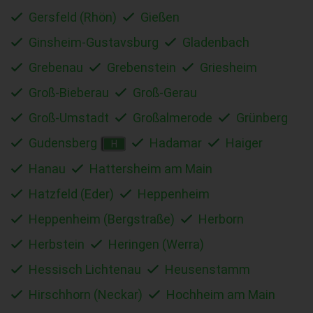
Gersfeld (Rhön)
Gießen
Ginsheim-Gustavsburg
Gladenbach
Grebenau
Grebenstein
Griesheim
Groß-Bieberau
Groß-Gerau
Groß-Umstadt
Großalmerode
Grünberg
Gudensberg
Hadamar
Haiger
H
Hanau
Hattersheim am Main
Hatzfeld (Eder)
Heppenheim
Heppenheim (Bergstraße)
Herborn
Herbstein
Heringen (Werra)
Hessisch Lichtenau
Heusenstamm
Hirschhorn (Neckar)
Hochheim am Main