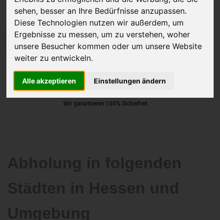
sehen, besser an Ihre Bedürfnisse anzupassen.
Diese Technologien nutzen wir außerdem, um
Ergebnisse zu messen, um zu verstehen, woher
JETZT KOSTENLOSE BEWERTUNG
unsere Besucher kommen oder um unsere Website
weiter zu entwickeln.
Kostenloses Angebot
für den Ankauf Ihres Autos inklusive der
Abholung, auf Wunsch sofort Geld. Ihre Daten werden nicht mit Dritten
Alle akzeptieren
Einstellungen ändern
geteilt.
Wir garantieren 100% Sicherheit.
Abholung in folgenden
Städten in Hessen und
Umgebung