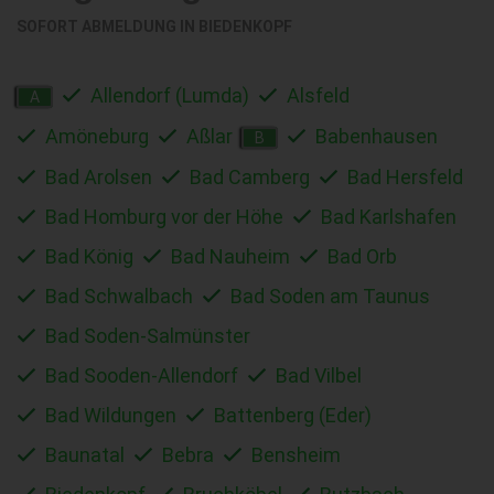
SOFORT ABMELDUNG IN
BIEDENKOPF
Allendorf (Lumda)
Alsfeld
A
Amöneburg
Aßlar
Babenhausen
B
Bad Arolsen
Bad Camberg
Bad Hersfeld
Bad Homburg vor der Höhe
Bad Karlshafen
Bad König
Bad Nauheim
Bad Orb
Bad Schwalbach
Bad Soden am Taunus
Bad Soden-Salmünster
Bad Sooden-Allendorf
Bad Vilbel
Bad Wildungen
Battenberg (Eder)
Baunatal
Bebra
Bensheim