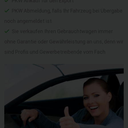
PKW Ankauf für den Export
PKW Abmeldung, falls Ihr Fahrzeug bei Übergabe
noch angemeldet ist
Sie verkaufen Ihren Gebrauchtwagen immer
ohne Garantie oder Gewährleistung an uns, denn wir
sind Profis und Gewerbetreibende vom Fach