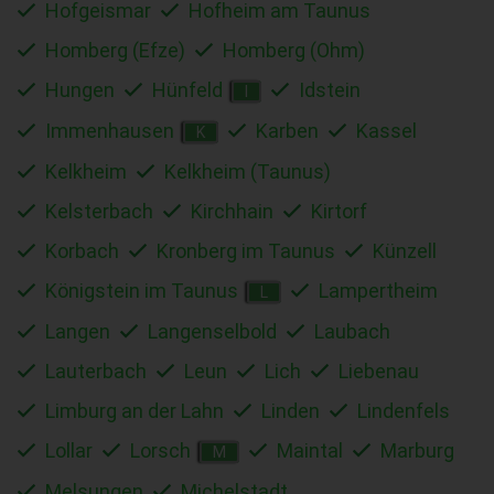
Hofgeismar
Hofheim am Taunus
Homberg (Efze)
Homberg (Ohm)
Hungen
Hünfeld
Idstein
I
Immenhausen
Karben
Kassel
K
Kelkheim
Kelkheim (Taunus)
Kelsterbach
Kirchhain
Kirtorf
Korbach
Kronberg im Taunus
Künzell
Königstein im Taunus
Lampertheim
L
Langen
Langenselbold
Laubach
Lauterbach
Leun
Lich
Liebenau
Limburg an der Lahn
Linden
Lindenfels
Lollar
Lorsch
Maintal
Marburg
M
Melsungen
Michelstadt