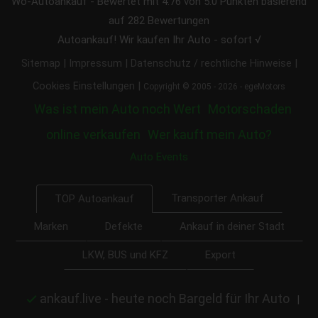
Wo-Autoankauf
-
Bewertet mit
4.76
von 5.0 Punkten basierend
auf
282
Bewertungen
Autoankauf! Wir kaufen Ihr Auto - sofort √
|
|
|
Sitemap
Impressum
Datenschutz / rechtliche Hinweise
|
Cookies Einstellungen
Copyright © 2005 - 2026 - egeMotors
Was ist mein Auto noch Wert
Motorschaden
online verkaufen
Wer kauft mein Auto?
Auto Events
Transporter Ankauf
TOP Autoankauf
Marken
Defekte
Ankauf in deiner Stadt
LKW, BUS und KFZ
Export
ankauf.live - heute noch Bargeld für Ihr Auto
|