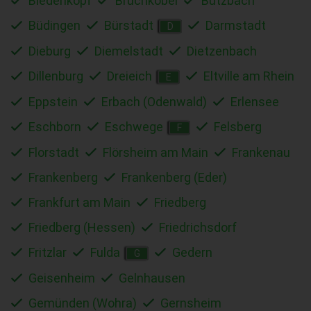
Biedenkopf
Bruchköbel
Butzbach
Büdingen
Bürstadt
Darmstadt
D
Dieburg
Diemelstadt
Dietzenbach
Dillenburg
Dreieich
Eltville am Rhein
E
Eppstein
Erbach (Odenwald)
Erlensee
Eschborn
Eschwege
Felsberg
F
Florstadt
Flörsheim am Main
Frankenau
Frankenberg
Frankenberg (Eder)
Frankfurt am Main
Friedberg
Friedberg (Hessen)
Friedrichsdorf
Fritzlar
Fulda
Gedern
G
Geisenheim
Gelnhausen
Gemünden (Wohra)
Gernsheim