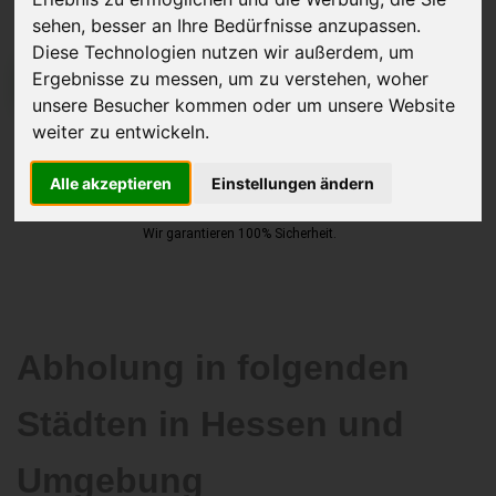
sehen, besser an Ihre Bedürfnisse anzupassen.
Diese Technologien nutzen wir außerdem, um
Ergebnisse zu messen, um zu verstehen, woher
JETZT KOSTENLOSE BEWERTUNG
unsere Besucher kommen oder um unsere Website
weiter zu entwickeln.
Kostenloses Angebot
für den Ankauf Ihres Autos inklusive der
Abholung, auf Wunsch sofort Geld. Ihre Daten werden nicht mit Dritten
Alle akzeptieren
Einstellungen ändern
geteilt.
Wir garantieren 100% Sicherheit.
Abholung in folgenden
Städten in Hessen und
Umgebung