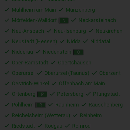
Mühlheim am Main
Münzenberg
Mörfelden-Walldorf
Neckarsteinach
N
Neu-Anspach
Neu-Isenburg
Neukirchen
Neustadt (Hessen)
Nidda
Niddatal
Nidderau
Niedenstein
O
Ober-Ramstadt
Obertshausen
Oberursel
Oberursel (Taunus)
Oberzent
Oestrich-Winkel
Offenbach am Main
Ortenberg
Petersberg
Pfungstadt
P
Pohlheim
Raunheim
Rauschenberg
R
Reichelsheim (Wetterau)
Reinheim
Riedstadt
Rodgau
Romrod