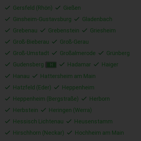
Gersfeld (Rhön)
Gießen
Ginsheim-Gustavsburg
Gladenbach
Grebenau
Grebenstein
Griesheim
Groß-Bieberau
Groß-Gerau
Groß-Umstadt
Großalmerode
Grünberg
Gudensberg
Hadamar
Haiger
H
Hanau
Hattersheim am Main
Hatzfeld (Eder)
Heppenheim
Heppenheim (Bergstraße)
Herborn
Herbstein
Heringen (Werra)
Hessisch Lichtenau
Heusenstamm
Hirschhorn (Neckar)
Hochheim am Main