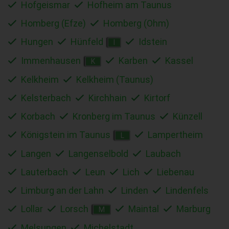
Hofgeismar
Hofheim am Taunus
Homberg (Efze)
Homberg (Ohm)
Hungen
Hünfeld
Idstein
I
Immenhausen
Karben
Kassel
K
Kelkheim
Kelkheim (Taunus)
Kelsterbach
Kirchhain
Kirtorf
Korbach
Kronberg im Taunus
Künzell
Königstein im Taunus
Lampertheim
L
Langen
Langenselbold
Laubach
Lauterbach
Leun
Lich
Liebenau
Limburg an der Lahn
Linden
Lindenfels
Lollar
Lorsch
Maintal
Marburg
M
Melsungen
Michelstadt