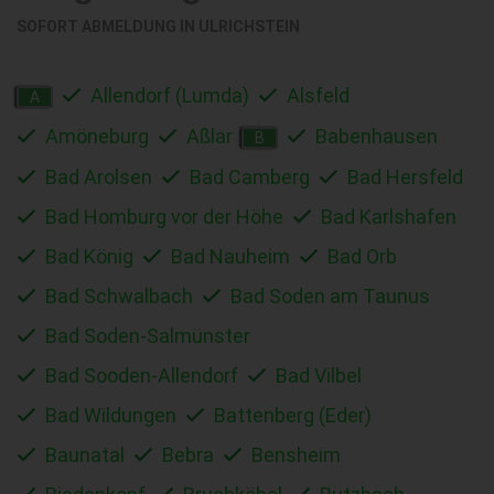
SOFORT ABMELDUNG IN
ULRICHSTEIN
Allendorf (Lumda)
Alsfeld
A
Amöneburg
Aßlar
Babenhausen
B
Bad Arolsen
Bad Camberg
Bad Hersfeld
Bad Homburg vor der Höhe
Bad Karlshafen
Bad König
Bad Nauheim
Bad Orb
Bad Schwalbach
Bad Soden am Taunus
Bad Soden-Salmünster
Bad Sooden-Allendorf
Bad Vilbel
Bad Wildungen
Battenberg (Eder)
Baunatal
Bebra
Bensheim