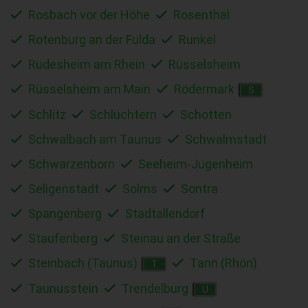
Rosbach vor der Höhe
Rosenthal
Rotenburg an der Fulda
Runkel
Rüdesheim am Rhein
Rüsselsheim
Rüsselsheim am Main
Rödermark
S
Schlitz
Schlüchtern
Schotten
Schwalbach am Taunus
Schwalmstadt
Schwarzenborn
Seeheim-Jugenheim
Seligenstadt
Solms
Sontra
Spangenberg
Stadtallendorf
Staufenberg
Steinau an der Straße
Steinbach (Taunus)
Tann (Rhön)
T
Taunusstein
Trendelburg
U