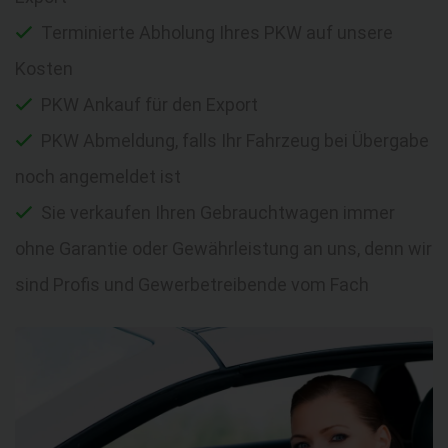
Terminierte Abholung Ihres PKW auf unsere
Kosten
PKW Ankauf für den Export
PKW Abmeldung, falls Ihr Fahrzeug bei Übergabe
noch angemeldet ist
Sie verkaufen Ihren Gebrauchtwagen immer
ohne Garantie oder Gewährleistung an uns, denn wir
sind Profis und Gewerbetreibende vom Fach