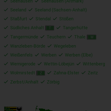
Seehausen
Seehausen (Altmark)
Seeland
Seeland (Sachsen-Anhalt)
Staßfurt
Stendal
Stößen
Südliches Anhalt
Tangerhütte
T
Tangermünde
Teuchern
Thale
W
Wanzleben-Börde
Wegeleben
Weißenfels
Werben
Werben (Elbe)
Wernigerode
Wettin-Löbejün
Wittenberg
Wolmirstedt
Zahna-Elster
Zeitz
Z
Zerbst/Anhalt
Zörbig