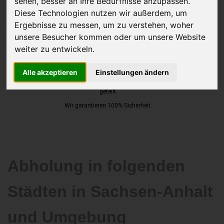
sehen, besser an Ihre Bedürfnisse anzupassen.
Diese Technologien nutzen wir außerdem, um
Ergebnisse zu messen, um zu verstehen, woher
unsere Besucher kommen oder um unsere Website
JETZT KOSTENLOSE BEWERTUNG
weiter zu entwickeln.
Kostenloses Angebot
für den Ankauf Ihres Autos inklusive der
Alle akzeptieren
Einstellungen ändern
Abholung, auf Wunsch sofort Geld. Ihre Daten werden nicht mit Dritten
geteilt.
Wir garantieren 100% Sicherheit.
Abholung in folgenden
Städten in Sachsen-Anhalt
und Umgebung