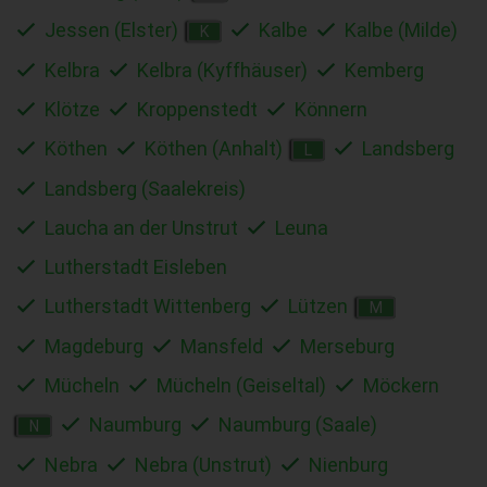
Jessen (Elster)
Kalbe
Kalbe (Milde)
K
Kelbra
Kelbra (Kyffhäuser)
Kemberg
Klötze
Kroppenstedt
Könnern
Köthen
Köthen (Anhalt)
Landsberg
L
Landsberg (Saalekreis)
Laucha an der Unstrut
Leuna
Lutherstadt Eisleben
Lutherstadt Wittenberg
Lützen
M
Magdeburg
Mansfeld
Merseburg
Mücheln
Mücheln (Geiseltal)
Möckern
Naumburg
Naumburg (Saale)
N
Nebra
Nebra (Unstrut)
Nienburg