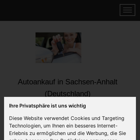
Autoankauf in Sachsen-Anhalt
(Deutschland)
Online Auto verkaufen & gratis abholen
Ihre Privatsphäre ist uns wichtig
lassen
Diese Website verwendet Cookies und Targeting
Auf Wunsch sofort Geld für Ihr Auto erhalten
Technologien, um Ihnen ein besseres Internet-
Erlebnis zu ermöglichen und die Werbung, die Sie