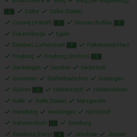
Braunsbedra
Burg
Burg (bei Magdeburg)
Calbe
Calbe (Saale)
C
Coswig (Anhalt)
Dessau-Roßlau
D
E
Eckartsberga
Egeln
Eisleben, Lutherstadt
Falkenstein/Harz
F
Freyburg
Freyburg (Unstrut)
G
Gardelegen
Genthin
Gerbstedt
Gommern
Gräfenhainichen
Gröningen
Güsten
Halberstadt
Haldensleben
H
Halle
Halle (Saale)
Harzgerode
Havelberg
Hecklingen
Hettstedt
Hohenmölsen
Ilsenburg
I
Ilsenburg (Harz)
Jerichow
Jessen
J