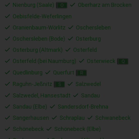
Nienburg (Saale)
Oberharz am Brocken
O
Oebisfelde-Weferlingen
Oranienbaum-Wörlitz
Oschersleben
Oschersleben (Bode)
Osterburg
Osterburg (Altmark)
Osterfeld
Osterfeld (bei Naumburg)
Osterwieck
Q
Quedlinburg
Querfurt
R
Raguhn-Jeßnitz
Salzwedel
S
Salzwedel, Hansestadt
Sandau
Sandau (Elbe)
Sandersdorf-Brehna
Sangerhausen
Schraplau
Schwanebeck
Schönebeck
Schönebeck (Elbe)