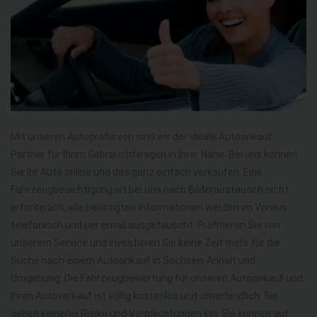
Mit unseren Autoprofis von sind wir der ideale Autoankauf
Partner für Ihren Gebrauchtwagen in Ihrer Nähe. Bei uns können
Sie Ihr Auto online und das ganz einfach verkaufen. Eine
Fahrzeugbesichtigung ist bei uns nach Bilderaustausch nicht
erforderlich, alle benötigten Informationen werden im Voraus
telefonisch und per email ausgetauscht. Profitieren Sie von
unserem Service und investieren Sie keine Zeit mehr für die
Suche nach einem Autoankauf in Sachsen-Anhalt und
Umgebung. Die Fahrzeugbewertung für unseren Autoankauf und
Ihren Autoverkauf ist völlig kostenlos und unverbindlich. Sie
gehen keinerlei Risiko und Verpflichtungen ein. Sie können auf