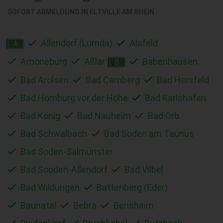
SOFORT ABMELDUNG IN
ELTVILLE AM RHEIN
Allendorf (Lumda)
Alsfeld
A
Amöneburg
Aßlar
Babenhausen
B
Bad Arolsen
Bad Camberg
Bad Hersfeld
Bad Homburg vor der Höhe
Bad Karlshafen
Bad König
Bad Nauheim
Bad Orb
Bad Schwalbach
Bad Soden am Taunus
Bad Soden-Salmünster
Bad Sooden-Allendorf
Bad Vilbel
Bad Wildungen
Battenberg (Eder)
Baunatal
Bebra
Bensheim