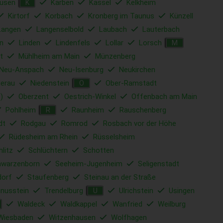
usen
Karben
Kassel
Kelkheim
K
Kirtorf
Korbach
Kronberg im Taunus
Künzell
Langen
Langenselbold
Laubach
Lauterbach
n
Linden
Lindenfels
Lollar
Lorsch
M
t
Mühlheim am Main
Münzenberg
Neu-Anspach
Neu-Isenburg
Neukirchen
derau
Niedenstein
Ober-Ramstadt
O
)
Oberzent
Oestrich-Winkel
Offenbach am Main
Pohlheim
Raunheim
Rauschenberg
R
dt
Rodgau
Romrod
Rosbach vor der Höhe
Rüdesheim am Rhein
Rüsselsheim
hlitz
Schlüchtern
Schotten
hwarzenborn
Seeheim-Jugenheim
Seligenstadt
dorf
Staufenberg
Steinau an der Straße
nusstein
Trendelburg
Ulrichstein
Usingen
U
Waldeck
Waldkappel
Wanfried
Weilburg
Wiesbaden
Witzenhausen
Wolfhagen