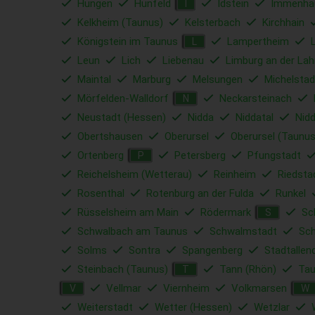
Hungen
Hünfeld
Idstein
Immenha
I
Kelkheim (Taunus)
Kelsterbach
Kirchhain
Königstein im Taunus
Lampertheim
L
Leun
Lich
Liebenau
Limburg an der Lah
Maintal
Marburg
Melsungen
Michelstad
Mörfelden-Walldorf
Neckarsteinach
N
Neustadt (Hessen)
Nidda
Niddatal
Nid
Obertshausen
Oberursel
Oberursel (Taunus
Ortenberg
Petersberg
Pfungstadt
P
Reichelsheim (Wetterau)
Reinheim
Riedsta
Rosenthal
Rotenburg an der Fulda
Runkel
Rüsselsheim am Main
Rödermark
Sc
S
Schwalbach am Taunus
Schwalmstadt
Sc
Solms
Sontra
Spangenberg
Stadtallen
Steinbach (Taunus)
Tann (Rhön)
Tau
T
Vellmar
Viernheim
Volkmarsen
V
W
Weiterstadt
Wetter (Hessen)
Wetzlar