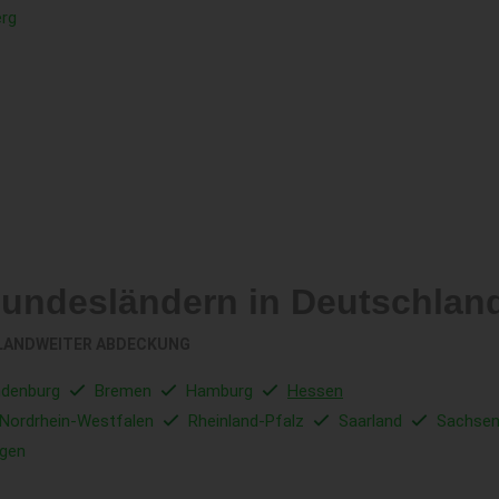
rg
Bundesländern in Deutschlan
LANDWEITER ABDECKUNG
ndenburg
Bremen
Hamburg
Hessen
Nordrhein-Westfalen
Rheinland-Pfalz
Saarland
Sachse
ngen