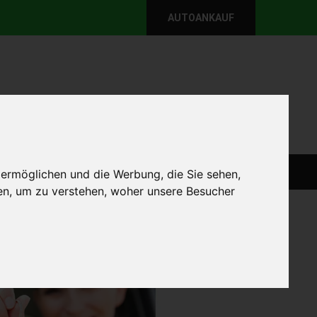
AUTOANKAUF
per E-Mail
Wir sind momentan erreichbar!
@autoabkauf.de
365 Tage von 8 - 22 Uhr
WEIT
DEFEKT AUTOANKAUF
AUTOANKAUF
 ermöglichen und die Werbung, die Sie sehen,
en, um zu verstehen, woher unsere Besucher