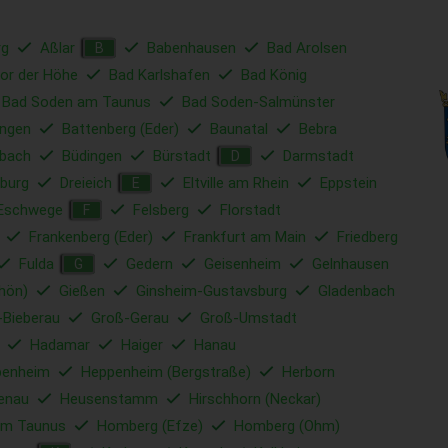
rg
Aßlar
Babenhausen
Bad Arolsen
B
or der Höhe
Bad Karlshafen
Bad König
Bad Soden am Taunus
Bad Soden-Salmünster
ungen
Battenberg (Eder)
Baunatal
Bebra
bach
Büdingen
Bürstadt
Darmstadt
D
nburg
Dreieich
Eltville am Rhein
Eppstein
E
Eschwege
Felsberg
Florstadt
F
Frankenberg (Eder)
Frankfurt am Main
Friedberg
Fulda
Gedern
Geisenheim
Gelnhausen
G
hön)
Gießen
Ginsheim-Gustavsburg
Gladenbach
-Bieberau
Groß-Gerau
Groß-Umstadt
Hadamar
Haiger
Hanau
penheim
Heppenheim (Bergstraße)
Herborn
tenau
Heusenstamm
Hirschhorn (Neckar)
am Taunus
Homberg (Efze)
Homberg (Ohm)