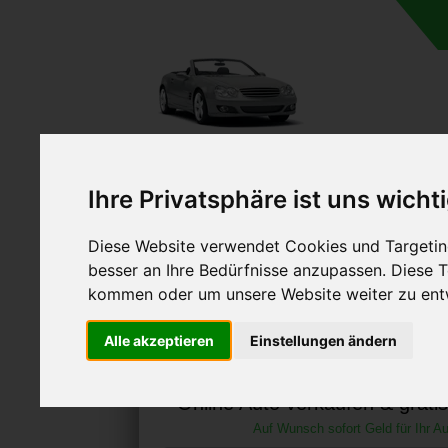
A
Ihre Privatsphäre ist uns wicht
Diese Website verwendet Cookies und Targeting
besser an Ihre Bedürfnisse anzupassen. Diese
kommen oder um unsere Website weiter zu ent
Autoankauf in Zierenb
Alle akzeptieren
Einstellungen ändern
(Deutschland
Online Auto verkaufen & grati
Auf Wunsch sofort Geld für Ihr Au