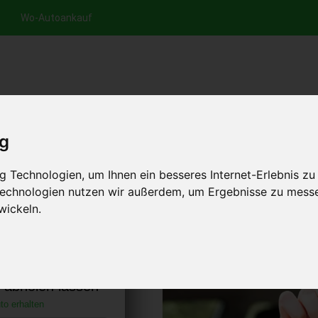
Wo-Autoankauf
nfrage per Hotline
Anfrage per WhatsApp
Anfrage 
+49 (0)800-0044333
+49 (0)157 - 849 157 78
anfrage
ig
HOME
AUTOANKAUF EUROPA
 Technologien, um Ihnen ein besseres Internet-Erlebnis zu
 Technologien nutzen wir außerdem, um Ergebnisse zu mess
wickeln.
erg Hessen
)
s abholen lassen
to erhalten