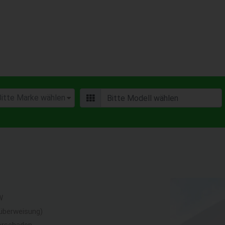
W
überweisung)