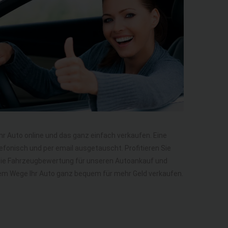
Ihr Auto online und das ganz einfach verkaufen. Eine
efonisch und per email ausgetauscht. Profitieren Sie
 Die Fahrzeugbewertung für unseren Autoankauf und
diesem Wege Ihr Auto ganz bequem für mehr Geld verkaufen.