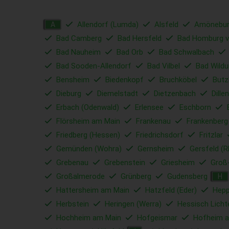
Allendorf (Lumda)
Alsfeld
Amönebu
A
Bad Camberg
Bad Hersfeld
Bad Homburg v
Bad Nauheim
Bad Orb
Bad Schwalbach
Bad Sooden-Allendorf
Bad Vilbel
Bad Wild
Bensheim
Biedenkopf
Bruchköbel
Butz
Dieburg
Diemelstadt
Dietzenbach
Dille
Erbach (Odenwald)
Erlensee
Eschborn
Flörsheim am Main
Frankenau
Frankenberg
Friedberg (Hessen)
Friedrichsdorf
Fritzlar
Gemünden (Wohra)
Gernsheim
Gersfeld (R
Grebenau
Grebenstein
Griesheim
Groß
Großalmerode
Grünberg
Gudensberg
H
Hattersheim am Main
Hatzfeld (Eder)
Hep
Herbstein
Heringen (Werra)
Hessisch Lich
Hochheim am Main
Hofgeismar
Hofheim 