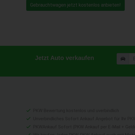
Gebrauchtwagen jetzt kostenlos anbieten!
Jetzt Auto verkaufen
PKW Bewertung kostenlos und uverbindlich
Unverbindliches Sofort Ankauf Angebot für Ihr PK
PKWAnkauf Sofort (PKW Ankauf per E-Mail + Geld