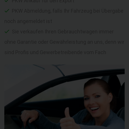
PKW Ankauf für den Export
PKW Abmeldung, falls Ihr Fahrzeug bei Übergabe
noch angemeldet ist
Sie verkaufen Ihren Gebrauchtwagen immer
ohne Garantie oder Gewährleistung an uns, denn wir
sind Profis und Gewerbetreibende vom Fach