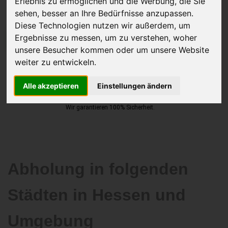
Erlebnis zu ermöglichen und die Werbung, die Sie
sehen, besser an Ihre Bedürfnisse anzupassen.
Diese Technologien nutzen wir außerdem, um
Ergebnisse zu messen, um zu verstehen, woher
JETZT KOSTENLOSE BEWERTUNG
unsere Besucher kommen oder um unsere Website
weiter zu entwickeln.
Kostenloses Angebot
für den Ankauf Ihres Autos inklusive der
Abholung, auf Wunsch sofort Geld. Ihre Daten werden nicht mit Dritten
Alle akzeptieren
Einstellungen ändern
geteilt.
Wir garantieren 100% Sicherheit.
Abholung in folgenden
Städten in Hessen und
Umgebung