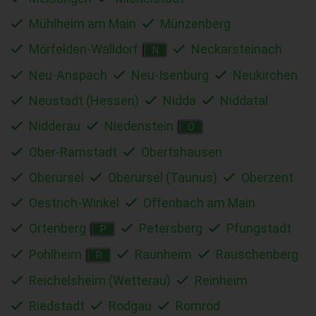
Mühlheim am Main
Münzenberg
Mörfelden-Walldorf
Neckarsteinach
N
Neu-Anspach
Neu-Isenburg
Neukirchen
Neustadt (Hessen)
Nidda
Niddatal
Nidderau
Niedenstein
O
Ober-Ramstadt
Obertshausen
Oberursel
Oberursel (Taunus)
Oberzent
Oestrich-Winkel
Offenbach am Main
Ortenberg
Petersberg
Pfungstadt
P
Pohlheim
Raunheim
Rauschenberg
R
Reichelsheim (Wetterau)
Reinheim
Riedstadt
Rodgau
Romrod