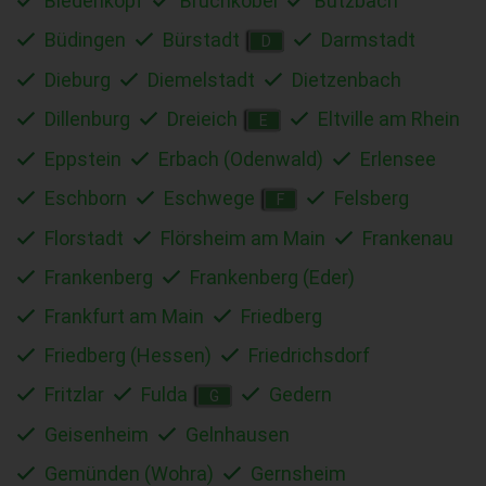
Biedenkopf
Bruchköbel
Butzbach
Büdingen
Bürstadt
Darmstadt
D
Dieburg
Diemelstadt
Dietzenbach
Dillenburg
Dreieich
Eltville am Rhein
E
Eppstein
Erbach (Odenwald)
Erlensee
Eschborn
Eschwege
Felsberg
F
Florstadt
Flörsheim am Main
Frankenau
Frankenberg
Frankenberg (Eder)
Frankfurt am Main
Friedberg
Friedberg (Hessen)
Friedrichsdorf
Fritzlar
Fulda
Gedern
G
Geisenheim
Gelnhausen
Gemünden (Wohra)
Gernsheim