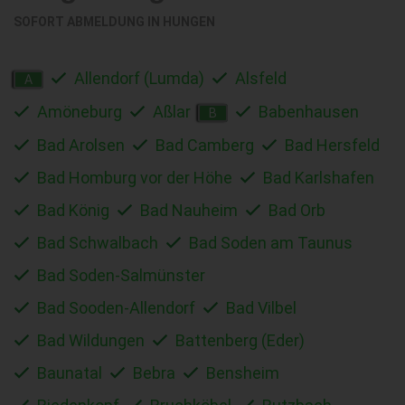
SOFORT ABMELDUNG IN
HUNGEN
Allendorf (Lumda)
Alsfeld
A
Amöneburg
Aßlar
Babenhausen
B
Bad Arolsen
Bad Camberg
Bad Hersfeld
Bad Homburg vor der Höhe
Bad Karlshafen
Bad König
Bad Nauheim
Bad Orb
Bad Schwalbach
Bad Soden am Taunus
Bad Soden-Salmünster
Bad Sooden-Allendorf
Bad Vilbel
Bad Wildungen
Battenberg (Eder)
Baunatal
Bebra
Bensheim