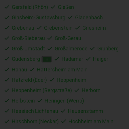
Gersfeld (Rhön)
Gießen
Ginsheim-Gustavsburg
Gladenbach
Grebenau
Grebenstein
Griesheim
Groß-Bieberau
Groß-Gerau
Groß-Umstadt
Großalmerode
Grünberg
Gudensberg
Hadamar
Haiger
H
Hanau
Hattersheim am Main
Hatzfeld (Eder)
Heppenheim
Heppenheim (Bergstraße)
Herborn
Herbstein
Heringen (Werra)
Hessisch Lichtenau
Heusenstamm
Hirschhorn (Neckar)
Hochheim am Main