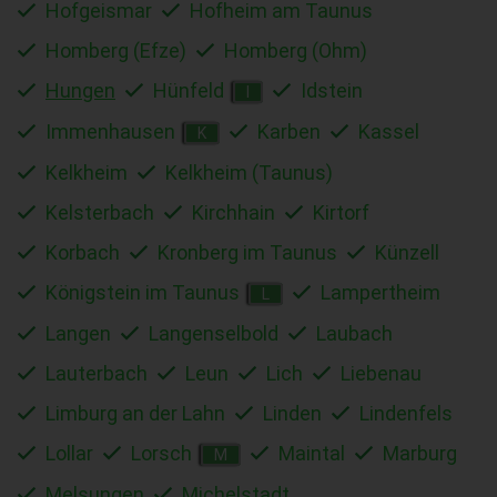
Hofgeismar
Hofheim am Taunus
Homberg (Efze)
Homberg (Ohm)
Hungen
Hünfeld
Idstein
I
Immenhausen
Karben
Kassel
K
Kelkheim
Kelkheim (Taunus)
Kelsterbach
Kirchhain
Kirtorf
Korbach
Kronberg im Taunus
Künzell
Königstein im Taunus
Lampertheim
L
Langen
Langenselbold
Laubach
Lauterbach
Leun
Lich
Liebenau
Limburg an der Lahn
Linden
Lindenfels
Lollar
Lorsch
Maintal
Marburg
M
Melsungen
Michelstadt