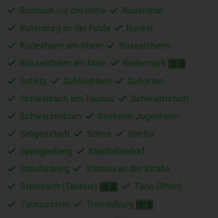
Rosbach vor der Höhe
Rosenthal
Rotenburg an der Fulda
Runkel
Rüdesheim am Rhein
Rüsselsheim
Rüsselsheim am Main
Rödermark
S
Schlitz
Schlüchtern
Schotten
Schwalbach am Taunus
Schwalmstadt
Schwarzenborn
Seeheim-Jugenheim
Seligenstadt
Solms
Sontra
Spangenberg
Stadtallendorf
Staufenberg
Steinau an der Straße
Steinbach (Taunus)
Tann (Rhön)
T
Taunusstein
Trendelburg
U