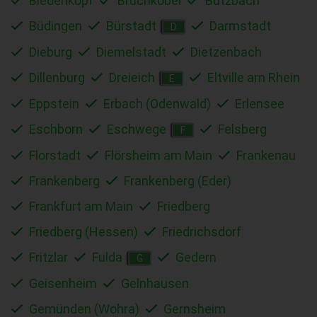
Biedenkopf
Bruchköbel
Butzbach
Büdingen
Bürstadt
Darmstadt
D
Dieburg
Diemelstadt
Dietzenbach
Dillenburg
Dreieich
Eltville am Rhein
E
Eppstein
Erbach (Odenwald)
Erlensee
Eschborn
Eschwege
Felsberg
F
Florstadt
Flörsheim am Main
Frankenau
Frankenberg
Frankenberg (Eder)
Frankfurt am Main
Friedberg
Friedberg (Hessen)
Friedrichsdorf
Fritzlar
Fulda
Gedern
G
Geisenheim
Gelnhausen
Gemünden (Wohra)
Gernsheim