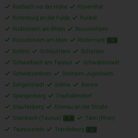
Rosbach vor der Höhe
Rosenthal
Rotenburg an der Fulda
Runkel
Rüdesheim am Rhein
Rüsselsheim
Rüsselsheim am Main
Rödermark
S
Schlitz
Schlüchtern
Schotten
Schwalbach am Taunus
Schwalmstadt
Schwarzenborn
Seeheim-Jugenheim
Seligenstadt
Solms
Sontra
Spangenberg
Stadtallendorf
Staufenberg
Steinau an der Straße
Steinbach (Taunus)
Tann (Rhön)
T
Taunusstein
Trendelburg
U