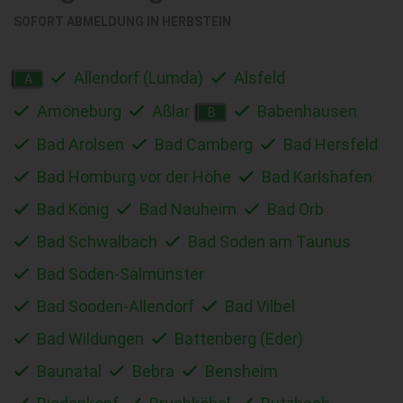
SOFORT ABMELDUNG IN
HERBSTEIN
Allendorf (Lumda)
Alsfeld
A
Amöneburg
Aßlar
Babenhausen
B
Bad Arolsen
Bad Camberg
Bad Hersfeld
Bad Homburg vor der Höhe
Bad Karlshafen
Bad König
Bad Nauheim
Bad Orb
Bad Schwalbach
Bad Soden am Taunus
Bad Soden-Salmünster
Bad Sooden-Allendorf
Bad Vilbel
Bad Wildungen
Battenberg (Eder)
Baunatal
Bebra
Bensheim