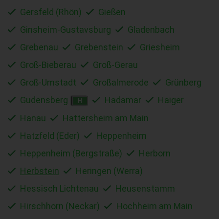
Gersfeld (Rhön)
Gießen
Ginsheim-Gustavsburg
Gladenbach
Grebenau
Grebenstein
Griesheim
Groß-Bieberau
Groß-Gerau
Groß-Umstadt
Großalmerode
Grünberg
Gudensberg
Hadamar
Haiger
H
Hanau
Hattersheim am Main
Hatzfeld (Eder)
Heppenheim
Heppenheim (Bergstraße)
Herborn
Herbstein
Heringen (Werra)
Hessisch Lichtenau
Heusenstamm
Hirschhorn (Neckar)
Hochheim am Main