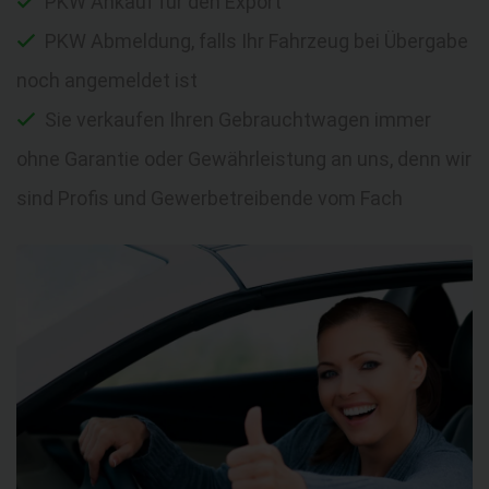
PKW Ankauf für den Export
PKW Abmeldung, falls Ihr Fahrzeug bei Übergabe
noch angemeldet ist
Sie verkaufen Ihren Gebrauchtwagen immer
ohne Garantie oder Gewährleistung an uns, denn wir
sind Profis und Gewerbetreibende vom Fach