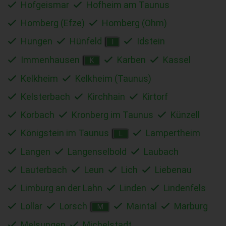
Hofgeismar
Hofheim am Taunus
Homberg (Efze)
Homberg (Ohm)
Hungen
Hünfeld
Idstein
I
Immenhausen
Karben
Kassel
K
Kelkheim
Kelkheim (Taunus)
Kelsterbach
Kirchhain
Kirtorf
Korbach
Kronberg im Taunus
Künzell
Königstein im Taunus
Lampertheim
L
Langen
Langenselbold
Laubach
Lauterbach
Leun
Lich
Liebenau
Limburg an der Lahn
Linden
Lindenfels
Lollar
Lorsch
Maintal
Marburg
M
Melsungen
Michelstadt