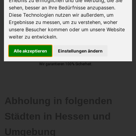
Erlebnis zu ermöglichen und die Werbung, die Sie
sehen, besser an Ihre Bedürfnisse anzupassen.
Diese Technologien nutzen wir außerdem, um
Ergebnisse zu messen, um zu verstehen, woher
JETZT KOSTENLOSE BEWERTUNG
unsere Besucher kommen oder um unsere Website
weiter zu entwickeln.
Kostenloses Angebot
für den Ankauf Ihres Autos inklusive der
Abholung, auf Wunsch sofort Geld. Ihre Daten werden nicht mit Dritten
Alle akzeptieren
Einstellungen ändern
geteilt.
Wir garantieren 100% Sicherheit.
Abholung in folgenden
Städten in Hessen und
Umgebung