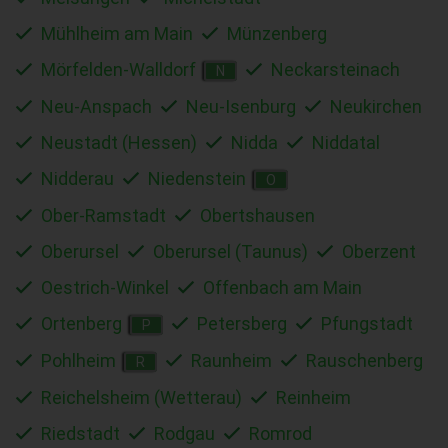
Mühlheim am Main
Münzenberg
Mörfelden-Walldorf
Neckarsteinach
N
Neu-Anspach
Neu-Isenburg
Neukirchen
Neustadt (Hessen)
Nidda
Niddatal
Nidderau
Niedenstein
O
Ober-Ramstadt
Obertshausen
Oberursel
Oberursel (Taunus)
Oberzent
Oestrich-Winkel
Offenbach am Main
Ortenberg
Petersberg
Pfungstadt
P
Pohlheim
Raunheim
Rauschenberg
R
Reichelsheim (Wetterau)
Reinheim
Riedstadt
Rodgau
Romrod