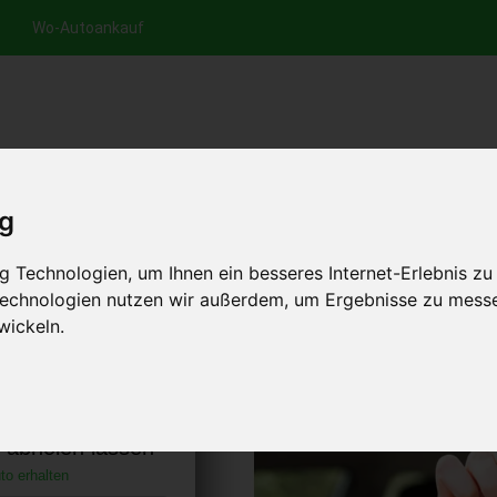
Wo-Autoankauf
nfrage per Hotline
Anfrage per WhatsApp
Anfrage 
+49 (0)800-0044333
+49 (0)157 - 849 157 78
anfrage
ig
HOME
AUTOANKAUF EUROPA
 Technologien, um Ihnen ein besseres Internet-Erlebnis zu
 Technologien nutzen wir außerdem, um Ergebnisse zu mess
wickeln.
(Eder) Hessen
)
s abholen lassen
to erhalten