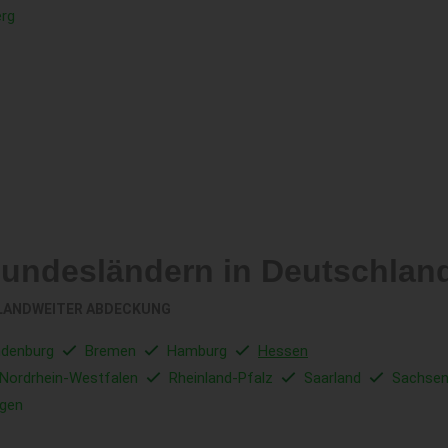
rg
Bundesländern in Deutschlan
LANDWEITER ABDECKUNG
ndenburg
Bremen
Hamburg
Hessen
Nordrhein-Westfalen
Rheinland-Pfalz
Saarland
Sachse
ngen