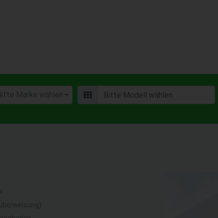
W
überweisung)