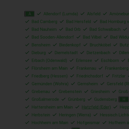
Allendorf (Lumda)
Alsfeld
Amönebu
A
Bad Camberg
Bad Hersfeld
Bad Homburg v
Bad Nauheim
Bad Orb
Bad Schwalbach
Bad Sooden-Allendorf
Bad Vilbel
Bad Wild
Bensheim
Biedenkopf
Bruchköbel
Butz
Dieburg
Diemelstadt
Dietzenbach
Dille
Erbach (Odenwald)
Erlensee
Eschborn
Flörsheim am Main
Frankenau
Frankenberg
Friedberg (Hessen)
Friedrichsdorf
Fritzlar
Gemünden (Wohra)
Gernsheim
Gersfeld (R
Grebenau
Grebenstein
Griesheim
Groß
Großalmerode
Grünberg
Gudensberg
H
Hattersheim am Main
Hatzfeld (Eder)
Hep
Herbstein
Heringen (Werra)
Hessisch Lich
Hochheim am Main
Hofgeismar
Hofheim 