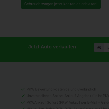
Gebrauchtwagen jetzt kostenlos anbieten!
Jetzt Auto verkaufen
PKW Bewertung kostenlos und uverbindlich
Unverbindliches Sofort Ankauf Angebot für Ihr PK
PKWAnkauf Sofort (PKW Ankauf per E-Mail + Geld