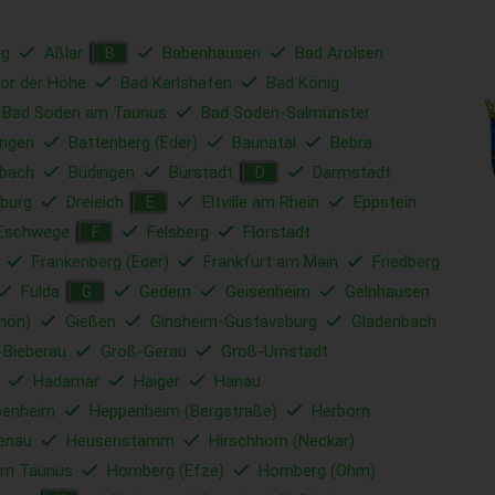
rg
Aßlar
Babenhausen
Bad Arolsen
B
or der Höhe
Bad Karlshafen
Bad König
Bad Soden am Taunus
Bad Soden-Salmünster
ungen
Battenberg (Eder)
Baunatal
Bebra
bach
Büdingen
Bürstadt
Darmstadt
D
nburg
Dreieich
Eltville am Rhein
Eppstein
E
Eschwege
Felsberg
Florstadt
F
Frankenberg (Eder)
Frankfurt am Main
Friedberg
Fulda
Gedern
Geisenheim
Gelnhausen
G
hön)
Gießen
Ginsheim-Gustavsburg
Gladenbach
-Bieberau
Groß-Gerau
Groß-Umstadt
Hadamar
Haiger
Hanau
penheim
Heppenheim (Bergstraße)
Herborn
tenau
Heusenstamm
Hirschhorn (Neckar)
am Taunus
Homberg (Efze)
Homberg (Ohm)