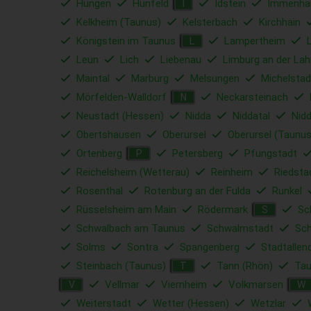
Hungen
Hünfeld
Idstein
Immenha
I
Kelkheim (Taunus)
Kelsterbach
Kirchhain
Königstein im Taunus
Lampertheim
L
Leun
Lich
Liebenau
Limburg an der Lah
Maintal
Marburg
Melsungen
Michelstad
Mörfelden-Walldorf
Neckarsteinach
N
Neustadt (Hessen)
Nidda
Niddatal
Nid
Obertshausen
Oberursel
Oberursel (Taunus
Ortenberg
Petersberg
Pfungstadt
P
Reichelsheim (Wetterau)
Reinheim
Riedsta
Rosenthal
Rotenburg an der Fulda
Runkel
Rüsselsheim am Main
Rödermark
Sc
S
Schwalbach am Taunus
Schwalmstadt
Sc
Solms
Sontra
Spangenberg
Stadtallen
Steinbach (Taunus)
Tann (Rhön)
Tau
T
Vellmar
Viernheim
Volkmarsen
V
W
Weiterstadt
Wetter (Hessen)
Wetzlar