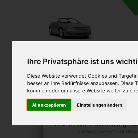
A
Ihre Privatsphäre ist uns wicht
Diese Website verwendet Cookies und Targeting
besser an Ihre Bedürfnisse anzupassen. Diese
kommen oder um unsere Website weiter zu ent
Autoankauf in Hatzfeld 
Alle akzeptieren
Einstellungen ändern
(Deutschland
Online Auto verkaufen & grati
Auf Wunsch sofort Geld für Ihr Au