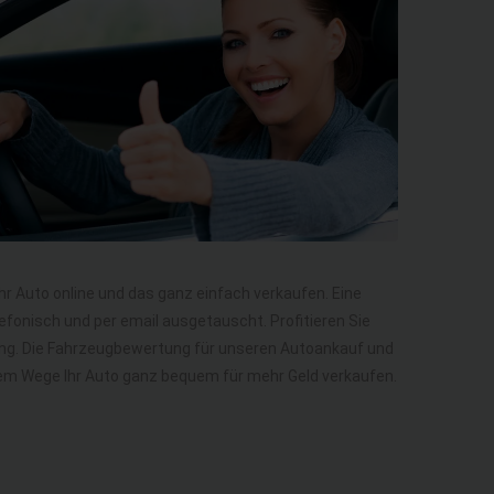
Ihr Auto online und das ganz einfach verkaufen. Eine
efonisch und per email ausgetauscht. Profitieren Sie
ung. Die Fahrzeugbewertung für unseren Autoankauf und
diesem Wege Ihr Auto ganz bequem für mehr Geld verkaufen.