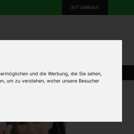
AUTOANKAUF
per E-Mail
Wir sind momentan erreichbar!
@autoabkauf.de
365 Tage von 8 - 22 Uhr
WEIT
DEFEKT AUTOANKAUF
AUTOANKAUF
 ermöglichen und die Werbung, die Sie sehen,
en, um zu verstehen, woher unsere Besucher