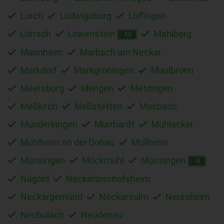
Lorch
Ludwigsburg
Löffingen
Lörrach
Löwenstein
Mahlberg
M
Mannheim
Marbach am Neckar
Markdorf
Markgröningen
Maulbronn
Meersburg
Mengen
Metzingen
Meßkirch
Meßstetten
Mosbach
Munderkingen
Murrhardt
Mühlacker
Mühlheim an der Donau
Müllheim
Münsingen
Möckmühl
Mössingen
N
Nagold
Neckarbischofsheim
Neckargemünd
Neckarsulm
Neresheim
Neubulach
Neudenau