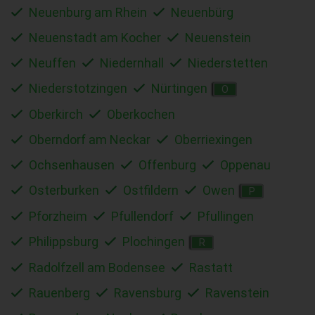
Neuenburg am Rhein
Neuenbürg
Neuenstadt am Kocher
Neuenstein
Neuffen
Niedernhall
Niederstetten
Niederstotzingen
Nürtingen
O
Oberkirch
Oberkochen
Oberndorf am Neckar
Oberriexingen
Ochsenhausen
Offenburg
Oppenau
Osterburken
Ostfildern
Owen
P
Pforzheim
Pfullendorf
Pfullingen
Philippsburg
Plochingen
R
Radolfzell am Bodensee
Rastatt
Rauenberg
Ravensburg
Ravenstein