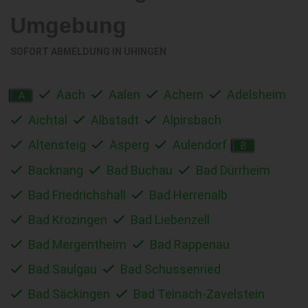
Umgebung
SOFORT ABMELDUNG IN
UHINGEN
Aach
Aalen
Achern
Adelsheim
A
Aichtal
Albstadt
Alpirsbach
Altensteig
Asperg
Aulendorf
B
Backnang
Bad Buchau
Bad Dürrheim
Bad Friedrichshall
Bad Herrenalb
Bad Krozingen
Bad Liebenzell
Bad Mergentheim
Bad Rappenau
Bad Saulgau
Bad Schussenried
Bad Säckingen
Bad Teinach-Zavelstein