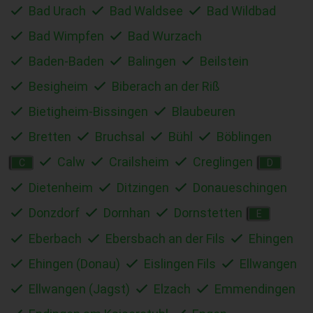
Bad Urach
Bad Waldsee
Bad Wildbad
Bad Wimpfen
Bad Wurzach
Baden-Baden
Balingen
Beilstein
Besigheim
Biberach an der Riß
Bietigheim-Bissingen
Blaubeuren
Bretten
Bruchsal
Bühl
Böblingen
Calw
Crailsheim
Creglingen
C
D
Dietenheim
Ditzingen
Donaueschingen
Donzdorf
Dornhan
Dornstetten
E
Eberbach
Ebersbach an der Fils
Ehingen
Ehingen (Donau)
Eislingen Fils
Ellwangen
Ellwangen (Jagst)
Elzach
Emmendingen