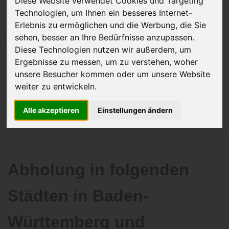
Diese Website verwendet Cookies und Targeting
Technologien, um Ihnen ein besseres Internet-
Erlebnis zu ermöglichen und die Werbung, die Sie
sehen, besser an Ihre Bedürfnisse anzupassen.
JETZT KOSTENLOSE BEWERTUNG
Diese Technologien nutzen wir außerdem, um
Ergebnisse zu messen, um zu verstehen, woher
Kostenloses Angebot
für den Ankauf Ihres Autos inklusive der
unsere Besucher kommen oder um unsere Website
Abholung, auf Wunsch sofort Geld. Ihre Daten werden nicht mit Dritten
weiter zu entwickeln.
geteilt.
Wir garantieren 100% Sicherheit.
Alle akzeptieren
Einstellungen ändern
Abholung in folgenden
Städten in Baden-
Württemberg und