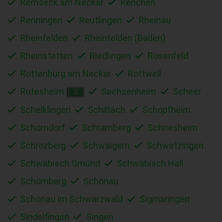
Remseck am Neckar
Renchen
Renningen
Reutlingen
Rheinau
Rheinfelden
Rheinfelden (Baden)
Rheinstetten
Riedlingen
Rosenfeld
Rottenburg am Neckar
Rottweil
Rutesheim
Sachsenheim
Scheer
S
Schelklingen
Schiltach
Schopfheim
Schorndorf
Schramberg
Schriesheim
Schrozberg
Schwaigern
Schwetzingen
Schwäbisch Gmünd
Schwäbisch Hall
Schömberg
Schönau
Schönau im Schwarzwald
Sigmaringen
Sindelfingen
Singen