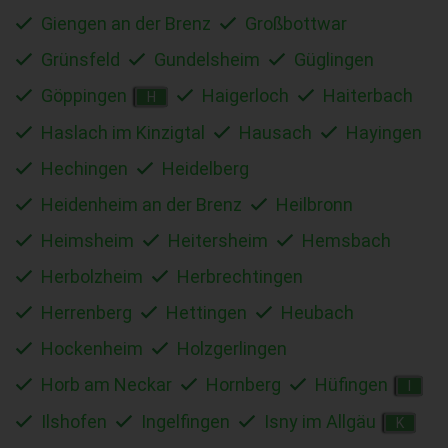
Giengen an der Brenz
Großbottwar
Grünsfeld
Gundelsheim
Güglingen
Göppingen
Haigerloch
Haiterbach
H
Haslach im Kinzigtal
Hausach
Hayingen
Hechingen
Heidelberg
Heidenheim an der Brenz
Heilbronn
Heimsheim
Heitersheim
Hemsbach
Herbolzheim
Herbrechtingen
Herrenberg
Hettingen
Heubach
Hockenheim
Holzgerlingen
Horb am Neckar
Hornberg
Hüfingen
I
Ilshofen
Ingelfingen
Isny im Allgäu
K