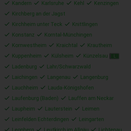
Kandern
Karlsruhe
Kehl
Kenzingen
Kirchberg an der Jagst
Kirchheim unter Teck
Knittlingen
Konstanz
Korntal-Münchingen
Kornwestheim
Kraichtal
Krautheim
Kuppenheim
Külsheim
Künzelsau
L
Ladenburg
Lahr/Schwarzwald
Laichingen
Langenau
Langenburg
Lauchheim
Lauda-Königshofen
Laufenburg (Baden)
Lauffen am Neckar
Laupheim
Lauterstein
Leimen
Leinfelden Echterdingen
Leingarten
Leonberg
Leutkirch im Allgäu
Lichtenau