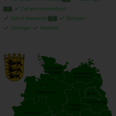
Zell am Harmersbach
Z
Zell im Wiesental
Öhringen
Ö
Östringen
Ötisheim