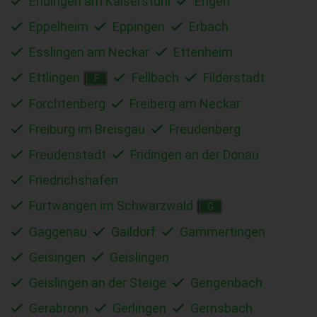
Endingen am Kaiserstuhl
Engen
Eppelheim
Eppingen
Erbach
Esslingen am Neckar
Ettenheim
Ettlingen
Fellbach
Filderstadt
F
Forchtenberg
Freiberg am Neckar
Freiburg im Breisgau
Freudenberg
Freudenstadt
Fridingen an der Donau
Friedrichshafen
Furtwangen im Schwarzwald
G
Gaggenau
Gaildorf
Gammertingen
Geisingen
Geislingen
Geislingen an der Steige
Gengenbach
Gerabronn
Gerlingen
Gernsbach