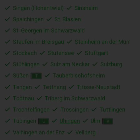
Singen (Hohentwiel)
Sinsheim
Spaichingen
St. Blasien
St. Georgen im Schwarzwald
Staufen im Breisgau
Steinheim an der Murr
Stockach
Stutensee
Stuttgart
Stühlingen
Sulz am Neckar
Sulzburg
Süßen
Tauberbischofsheim
T
Tengen
Tettnang
Titisee-Neustadt
Todtnau
Triberg im Schwarzwald
Trochtelfingen
Trossingen
Tuttlingen
Tübingen
Uhingen
Ulm
U
V
Vaihingen an der Enz
Vellberg