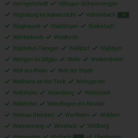
Veringenstadt
Villingen-Schwenningen
Vogtsburg im Kaiserstuhl
Vöhrenbach
W
Waghäusel
Waiblingen
Waibstadt
Waldenbuch
Waldkirch
Waldshut-Tiengen
Walldorf
Walldürn
Wangen im Allgäu
Wehr
Weikersheim
Weil am Rhein
Weil der Stadt
Weilheim an der Teck
Weingarten
Weinheim
Weinsberg
Weinstadt
Welzheim
Wendlingen am Neckar
Wernau (Neckar)
Wertheim
Widdern
Wiesensteig
Wiesloch
Wildberg
Winnenden
Wolfach
Überlingen
Ü