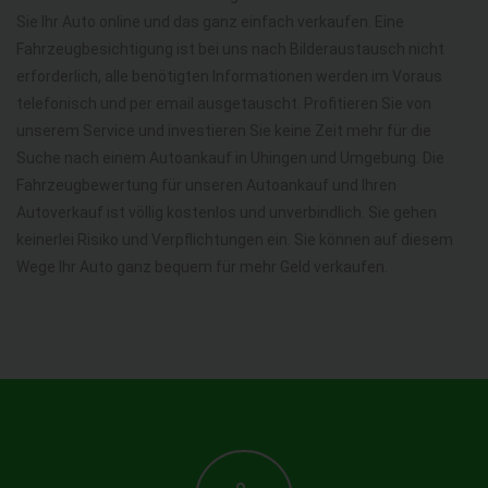
Sie Ihr Auto online und das ganz einfach verkaufen. Eine
Fahrzeugbesichtigung ist bei uns nach Bilderaustausch nicht
erforderlich, alle benötigten Informationen werden im Voraus
telefonisch und per email ausgetauscht. Profitieren Sie von
unserem Service und investieren Sie keine Zeit mehr für die
Suche nach einem Autoankauf in Uhingen und Umgebung. Die
Fahrzeugbewertung für unseren Autoankauf und Ihren
Autoverkauf ist völlig kostenlos und unverbindlich. Sie gehen
keinerlei Risiko und Verpflichtungen ein. Sie können auf diesem
Wege Ihr Auto ganz bequem für mehr Geld verkaufen.