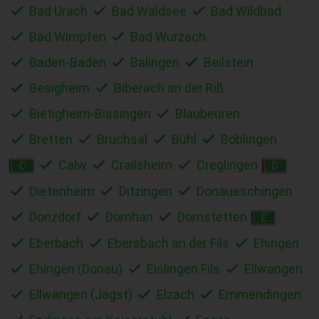
Bad Urach
Bad Waldsee
Bad Wildbad
Bad Wimpfen
Bad Wurzach
Baden-Baden
Balingen
Beilstein
Besigheim
Biberach an der Riß
Bietigheim-Bissingen
Blaubeuren
Bretten
Bruchsal
Bühl
Böblingen
Calw
Crailsheim
Creglingen
C
D
Dietenheim
Ditzingen
Donaueschingen
Donzdorf
Dornhan
Dornstetten
E
Eberbach
Ebersbach an der Fils
Ehingen
Ehingen (Donau)
Eislingen Fils
Ellwangen
Ellwangen (Jagst)
Elzach
Emmendingen