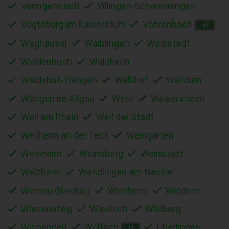
Veringenstadt
Villingen-Schwenningen
Vogtsburg im Kaiserstuhl
Vöhrenbach
W
Waghäusel
Waiblingen
Waibstadt
Waldenbuch
Waldkirch
Waldshut-Tiengen
Walldorf
Walldürn
Wangen im Allgäu
Wehr
Weikersheim
Weil am Rhein
Weil der Stadt
Weilheim an der Teck
Weingarten
Weinheim
Weinsberg
Weinstadt
Welzheim
Wendlingen am Neckar
Wernau (Neckar)
Wertheim
Widdern
Wiesensteig
Wiesloch
Wildberg
Winnenden
Wolfach
Überlingen
Ü