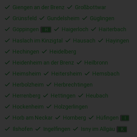
Giengen an der Brenz
Großbottwar
Grünsfeld
Gundelsheim
Güglingen
Göppingen
Haigerloch
Haiterbach
H
Haslach im Kinzigtal
Hausach
Hayingen
Hechingen
Heidelberg
Heidenheim an der Brenz
Heilbronn
Heimsheim
Heitersheim
Hemsbach
Herbolzheim
Herbrechtingen
Herrenberg
Hettingen
Heubach
Hockenheim
Holzgerlingen
Horb am Neckar
Hornberg
Hüfingen
I
Ilshofen
Ingelfingen
Isny im Allgäu
K