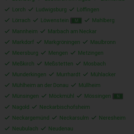
Lorch
Ludwigsburg
Löffingen
Lörrach
Löwenstein
Mahlberg
M
Mannheim
Marbach am Neckar
Markdorf
Markgröningen
Maulbronn
Meersburg
Mengen
Metzingen
Meßkirch
Meßstetten
Mosbach
Munderkingen
Murrhardt
Mühlacker
Mühlheim an der Donau
Müllheim
Münsingen
Möckmühl
Mössingen
N
Nagold
Neckarbischofsheim
Neckargemünd
Neckarsulm
Neresheim
Neubulach
Neudenau