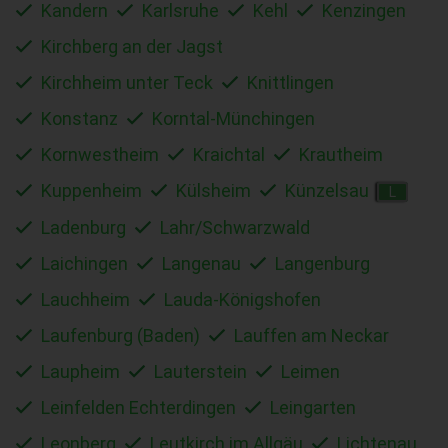
Kandern
Karlsruhe
Kehl
Kenzingen
Kirchberg an der Jagst
Kirchheim unter Teck
Knittlingen
Konstanz
Korntal-Münchingen
Kornwestheim
Kraichtal
Krautheim
Kuppenheim
Külsheim
Künzelsau
L
Ladenburg
Lahr/Schwarzwald
Laichingen
Langenau
Langenburg
Lauchheim
Lauda-Königshofen
Laufenburg (Baden)
Lauffen am Neckar
Laupheim
Lauterstein
Leimen
Leinfelden Echterdingen
Leingarten
Leonberg
Leutkirch im Allgäu
Lichtenau