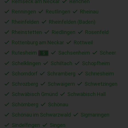
Remseck am Neckar
Renchen
Renningen
Reutlingen
Rheinau
Rheinfelden
Rheinfelden (Baden)
Rheinstetten
Riedlingen
Rosenfeld
Rottenburg am Neckar
Rottweil
Rutesheim
Sachsenheim
Scheer
S
Schelklingen
Schiltach
Schopfheim
Schorndorf
Schramberg
Schriesheim
Schrozberg
Schwaigern
Schwetzingen
Schwäbisch Gmünd
Schwäbisch Hall
Schömberg
Schönau
Schönau im Schwarzwald
Sigmaringen
Sindelfingen
Singen