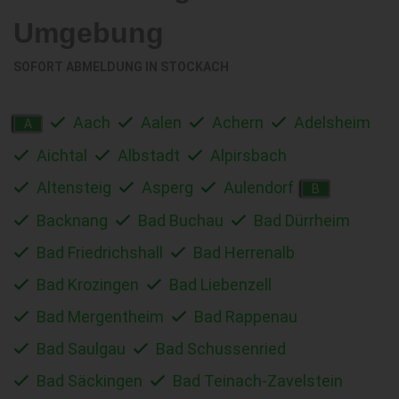
Umgebung
SOFORT ABMELDUNG IN
STOCKACH
Aach
Aalen
Achern
Adelsheim
A
Aichtal
Albstadt
Alpirsbach
Altensteig
Asperg
Aulendorf
B
Backnang
Bad Buchau
Bad Dürrheim
Bad Friedrichshall
Bad Herrenalb
Bad Krozingen
Bad Liebenzell
Bad Mergentheim
Bad Rappenau
Bad Saulgau
Bad Schussenried
Bad Säckingen
Bad Teinach-Zavelstein