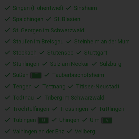
Singen (Hohentwiel)
Sinsheim
Spaichingen
St. Blasien
St. Georgen im Schwarzwald
Staufen im Breisgau
Steinheim an der Murr
Stockach
Stutensee
Stuttgart
Stühlingen
Sulz am Neckar
Sulzburg
Süßen
Tauberbischofsheim
T
Tengen
Tettnang
Titisee-Neustadt
Todtnau
Triberg im Schwarzwald
Trochtelfingen
Trossingen
Tuttlingen
Tübingen
Uhingen
Ulm
U
V
Vaihingen an der Enz
Vellberg