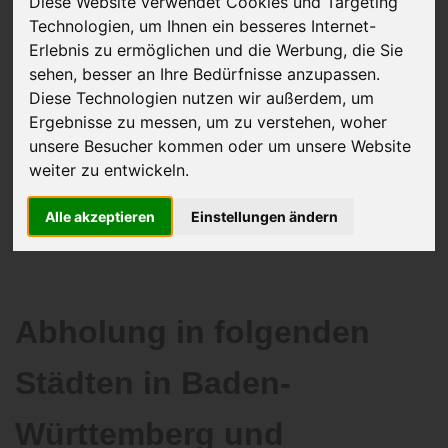
Diese Website verwendet Cookies und Targeting
Technologien, um Ihnen ein besseres Internet-
Erlebnis zu ermöglichen und die Werbung, die Sie
sehen, besser an Ihre Bedürfnisse anzupassen.
JETZT KOSTENLOSE BEWERTUNG
Diese Technologien nutzen wir außerdem, um
Ergebnisse zu messen, um zu verstehen, woher
Kostenloses Angebot
für den Ankauf Ihres Autos inklusive der
unsere Besucher kommen oder um unsere Website
Abholung, auf Wunsch sofort Geld. Ihre Daten werden nicht mit Dritten
weiter zu entwickeln.
geteilt.
Wir garantieren 100% Sicherheit.
Alle akzeptieren
Einstellungen ändern
Abholung in folgenden
Städten in Baden-
Württemberg und