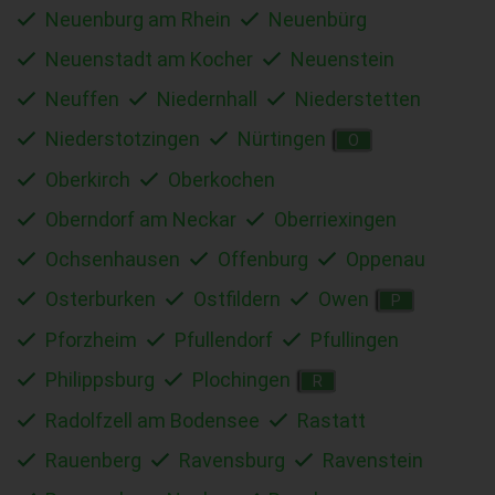
Neuenburg am Rhein
Neuenbürg
Neuenstadt am Kocher
Neuenstein
Neuffen
Niedernhall
Niederstetten
Niederstotzingen
Nürtingen
O
Oberkirch
Oberkochen
Oberndorf am Neckar
Oberriexingen
Ochsenhausen
Offenburg
Oppenau
Osterburken
Ostfildern
Owen
P
Pforzheim
Pfullendorf
Pfullingen
Philippsburg
Plochingen
R
Radolfzell am Bodensee
Rastatt
Rauenberg
Ravensburg
Ravenstein