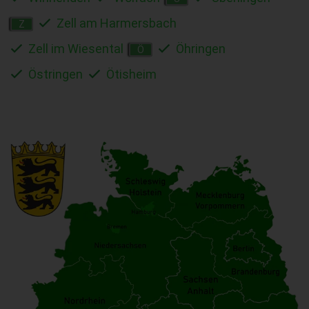
Zell am Harmersbach
Z
Zell im Wiesental
Öhringen
Ö
Östringen
Ötisheim