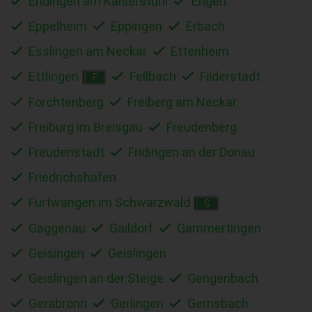
Endingen am Kaiserstuhl
Engen
Eppelheim
Eppingen
Erbach
Esslingen am Neckar
Ettenheim
Ettlingen
Fellbach
Filderstadt
F
Forchtenberg
Freiberg am Neckar
Freiburg im Breisgau
Freudenberg
Freudenstadt
Fridingen an der Donau
Friedrichshafen
Furtwangen im Schwarzwald
G
Gaggenau
Gaildorf
Gammertingen
Geisingen
Geislingen
Geislingen an der Steige
Gengenbach
Gerabronn
Gerlingen
Gernsbach