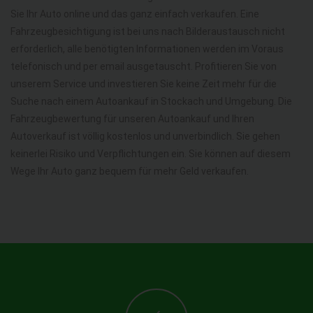
Sie Ihr Auto online und das ganz einfach verkaufen. Eine
Fahrzeugbesichtigung ist bei uns nach Bilderaustausch nicht
erforderlich, alle benötigten Informationen werden im Voraus
telefonisch und per email ausgetauscht. Profitieren Sie von
unserem Service und investieren Sie keine Zeit mehr für die
Suche nach einem Autoankauf in Stockach und Umgebung. Die
Fahrzeugbewertung für unseren Autoankauf und Ihren
Autoverkauf ist völlig kostenlos und unverbindlich. Sie gehen
keinerlei Risiko und Verpflichtungen ein. Sie können auf diesem
Wege Ihr Auto ganz bequem für mehr Geld verkaufen.