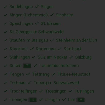
Sindelfingen
Singen
Singen (Hohentwiel)
Sinsheim
Spaichingen
St. Blasien
St. Georgen im Schwarzwald
Staufen im Breisgau
Steinheim an der Murr
Stockach
Stutensee
Stuttgart
Stühlingen
Sulz am Neckar
Sulzburg
Süßen
Tauberbischofsheim
T
Tengen
Tettnang
Titisee-Neustadt
Todtnau
Triberg im Schwarzwald
Trochtelfingen
Trossingen
Tuttlingen
Tübingen
Uhingen
Ulm
U
V