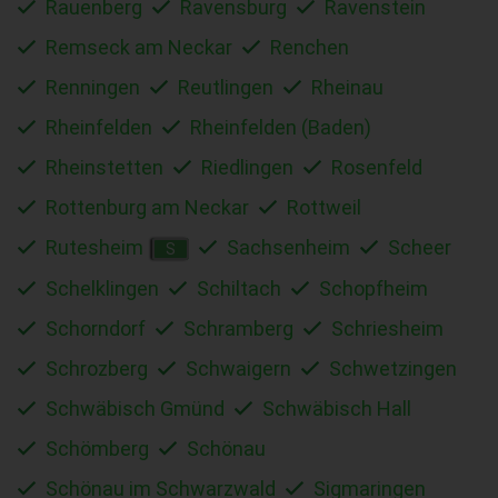
Rauenberg
Ravensburg
Ravenstein
Remseck am Neckar
Renchen
Renningen
Reutlingen
Rheinau
Rheinfelden
Rheinfelden (Baden)
Rheinstetten
Riedlingen
Rosenfeld
Rottenburg am Neckar
Rottweil
Rutesheim
Sachsenheim
Scheer
S
Schelklingen
Schiltach
Schopfheim
Schorndorf
Schramberg
Schriesheim
Schrozberg
Schwaigern
Schwetzingen
Schwäbisch Gmünd
Schwäbisch Hall
Schömberg
Schönau
Schönau im Schwarzwald
Sigmaringen