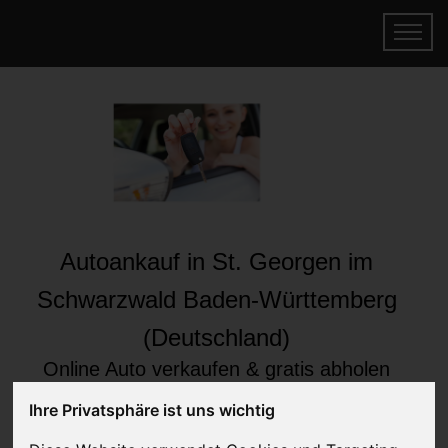
Autoankauf in St. Georgen im
Schwarzwald Baden-Württemberg
(Deutschland)
Online Auto verkaufen & gratis abholen
lassen
Ihre Privatsphäre ist uns wichtig
Auf Wunsch sofort Geld für Ihr Auto erhalten