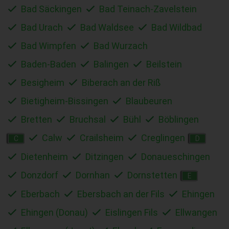
Bad Säckingen
Bad Teinach-Zavelstein
Bad Urach
Bad Waldsee
Bad Wildbad
Bad Wimpfen
Bad Wurzach
Baden-Baden
Balingen
Beilstein
Besigheim
Biberach an der Riß
Bietigheim-Bissingen
Blaubeuren
Bretten
Bruchsal
Bühl
Böblingen
Calw
Crailsheim
Creglingen
C
D
Dietenheim
Ditzingen
Donaueschingen
Donzdorf
Dornhan
Dornstetten
E
Eberbach
Ebersbach an der Fils
Ehingen
Ehingen (Donau)
Eislingen Fils
Ellwangen