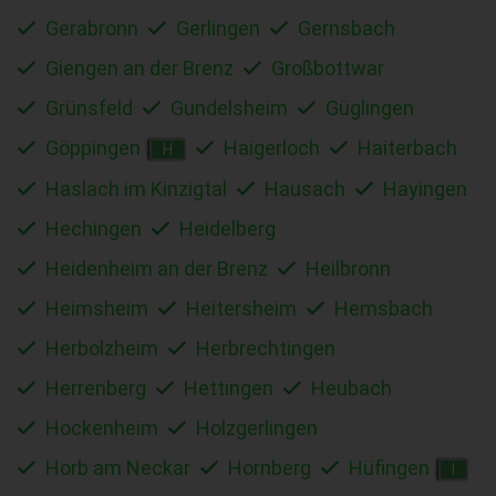
Gerabronn
Gerlingen
Gernsbach
Giengen an der Brenz
Großbottwar
Grünsfeld
Gundelsheim
Güglingen
Göppingen
Haigerloch
Haiterbach
H
Haslach im Kinzigtal
Hausach
Hayingen
Hechingen
Heidelberg
Heidenheim an der Brenz
Heilbronn
Heimsheim
Heitersheim
Hemsbach
Herbolzheim
Herbrechtingen
Herrenberg
Hettingen
Heubach
Hockenheim
Holzgerlingen
Horb am Neckar
Hornberg
Hüfingen
I