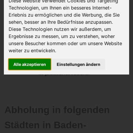
Diese Website verwendet Cookies und Targeting
Technologien, um Ihnen ein besseres Internet-
Erlebnis zu ermöglichen und die Werbung, die Sie
sehen, besser an Ihre Bedürfnisse anzupassen.
Diese Technologien nutzen wir außerdem, um
JETZT KOSTENLOSE BEWERTUNG
Ergebnisse zu messen, um zu verstehen, woher
unsere Besucher kommen oder um unsere Website
Kostenloses Angebot
für den Ankauf Ihres Autos inklusive der
weiter zu entwickeln.
Abholung, auf Wunsch sofort Geld. Ihre Daten werden nicht mit Dritten
Alle akzeptieren
Einstellungen ändern
geteilt.
Wir garantieren 100% Sicherheit.
Abholung in folgenden
Städten in Baden-