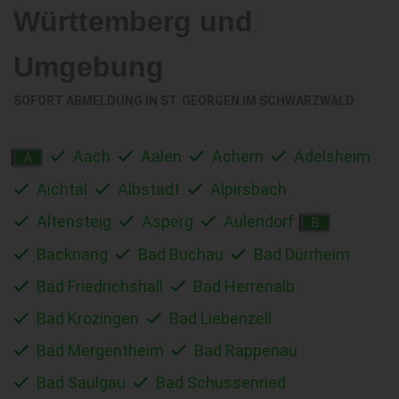
Württemberg und
Umgebung
SOFORT ABMELDUNG IN
ST. GEORGEN IM SCHWARZWALD
Aach
Aalen
Achern
Adelsheim
A
Aichtal
Albstadt
Alpirsbach
Altensteig
Asperg
Aulendorf
B
Backnang
Bad Buchau
Bad Dürrheim
Bad Friedrichshall
Bad Herrenalb
Bad Krozingen
Bad Liebenzell
Bad Mergentheim
Bad Rappenau
Bad Saulgau
Bad Schussenried