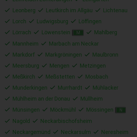
Leonberg
Leutkirch im Allgäu
Lichtenau
Lorch
Ludwigsburg
Löffingen
Lörrach
Löwenstein
Mahlberg
M
Mannheim
Marbach am Neckar
Markdorf
Markgröningen
Maulbronn
Meersburg
Mengen
Metzingen
Meßkirch
Meßstetten
Mosbach
Munderkingen
Murrhardt
Mühlacker
Mühlheim an der Donau
Müllheim
Münsingen
Möckmühl
Mössingen
N
Nagold
Neckarbischofsheim
Neckargemünd
Neckarsulm
Neresheim