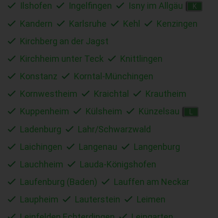
Ilshofen
Ingelfingen
Isny im Allgäu
K
Kandern
Karlsruhe
Kehl
Kenzingen
Kirchberg an der Jagst
Kirchheim unter Teck
Knittlingen
Konstanz
Korntal-Münchingen
Kornwestheim
Kraichtal
Krautheim
Kuppenheim
Külsheim
Künzelsau
L
Ladenburg
Lahr/Schwarzwald
Laichingen
Langenau
Langenburg
Lauchheim
Lauda-Königshofen
Laufenburg (Baden)
Lauffen am Neckar
Laupheim
Lauterstein
Leimen
Leinfelden Echterdingen
Leingarten