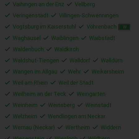
Vaihingen an der Enz
Vellberg
Veringenstadt
Villingen-Schwenningen
Vogtsburg im Kaiserstuhl
Vöhrenbach
W
Waghäusel
Waiblingen
Waibstadt
Waldenbuch
Waldkirch
Waldshut-Tiengen
Walldorf
Walldürn
Wangen im Allgäu
Wehr
Weikersheim
Weil am Rhein
Weil der Stadt
Weilheim an der Teck
Weingarten
Weinheim
Weinsberg
Weinstadt
Welzheim
Wendlingen am Neckar
Wernau (Neckar)
Wertheim
Widdern
Wiesensteig
Wiesloch
Wildberg