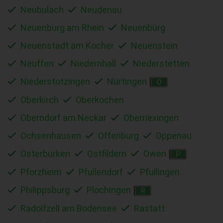
Neubulach
Neudenau
Neuenburg am Rhein
Neuenbürg
Neuenstadt am Kocher
Neuenstein
Neuffen
Niedernhall
Niederstetten
Niederstotzingen
Nürtingen
O
Oberkirch
Oberkochen
Oberndorf am Neckar
Oberriexingen
Ochsenhausen
Offenburg
Oppenau
Osterburken
Ostfildern
Owen
P
Pforzheim
Pfullendorf
Pfullingen
Philippsburg
Plochingen
R
Radolfzell am Bodensee
Rastatt