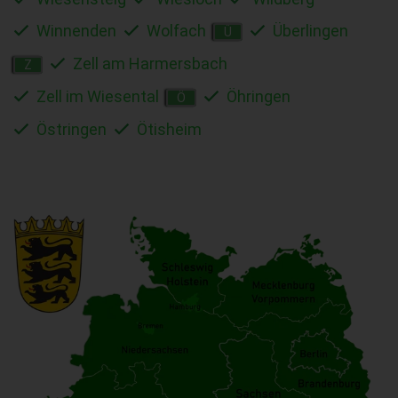
Winnenden
Wolfach
Überlingen
Ü
Zell am Harmersbach
Z
Zell im Wiesental
Öhringen
Ö
Östringen
Ötisheim