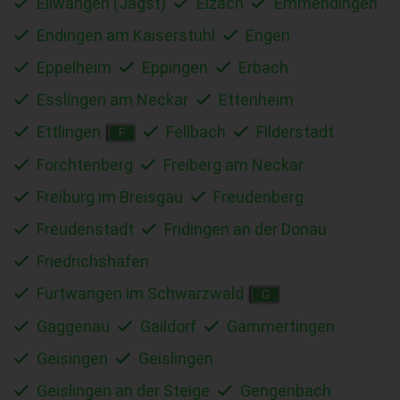
Ellwangen (Jagst)
Elzach
Emmendingen
Endingen am Kaiserstuhl
Engen
Eppelheim
Eppingen
Erbach
Esslingen am Neckar
Ettenheim
Ettlingen
Fellbach
Filderstadt
F
Forchtenberg
Freiberg am Neckar
Freiburg im Breisgau
Freudenberg
Freudenstadt
Fridingen an der Donau
Friedrichshafen
Furtwangen im Schwarzwald
G
Gaggenau
Gaildorf
Gammertingen
Geisingen
Geislingen
Geislingen an der Steige
Gengenbach