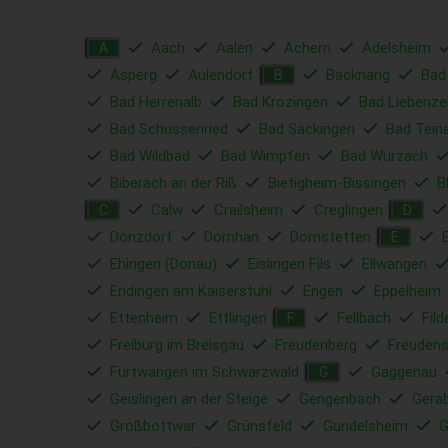
Aach
Aalen
Achern
Adelsheim
A
Asperg
Aulendorf
Backnang
Bad
B
Bad Herrenalb
Bad Krozingen
Bad Liebenzel
Bad Schussenried
Bad Säckingen
Bad Tein
Bad Wildbad
Bad Wimpfen
Bad Wurzach
Biberach an der Riß
Bietigheim-Bissingen
B
Calw
Crailsheim
Creglingen
C
D
Donzdorf
Dornhan
Dornstetten
E
Ehingen (Donau)
Eislingen Fils
Ellwangen
Endingen am Kaiserstuhl
Engen
Eppelheim
Ettenheim
Ettlingen
Fellbach
Fild
F
Freiburg im Breisgau
Freudenberg
Freudens
Furtwangen im Schwarzwald
Gaggenau
G
Geislingen an der Steige
Gengenbach
Gera
Großbottwar
Grünsfeld
Gundelsheim
G