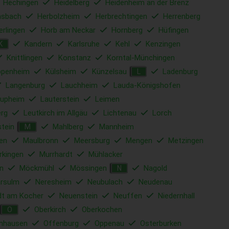
Hechingen
Heidelberg
Heidenheim an der Brenz
sbach
Herbolzheim
Herbrechtingen
Herrenberg
erlingen
Horb am Neckar
Hornberg
Hüfingen
Kandern
Karlsruhe
Kehl
Kenzingen
K
Knittlingen
Konstanz
Korntal-Münchingen
ppenheim
Külsheim
Künzelsau
Ladenburg
L
Langenburg
Lauchheim
Lauda-Königshofen
upheim
Lauterstein
Leimen
rg
Leutkirch im Allgäu
Lichtenau
Lorch
tein
Mahlberg
Mannheim
M
en
Maulbronn
Meersburg
Mengen
Metzingen
rkingen
Murrhardt
Mühlacker
n
Möckmühl
Mössingen
Nagold
N
rsulm
Neresheim
Neubulach
Neudenau
dt am Kocher
Neuenstein
Neuffen
Niedernhall
Oberkirch
Oberkochen
O
nhausen
Offenburg
Oppenau
Osterburken