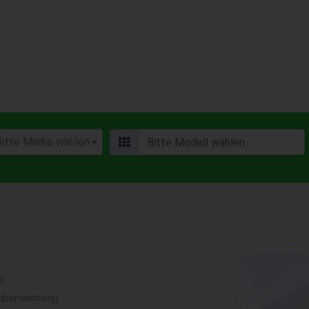
W
überweisung)