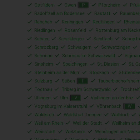
Ostfildern
Owen
Pforzheim
Pful
P
Radolfzell am Bodensee
Rastatt
Rauenber
Renchen
Renningen
Reutlingen
Rheina
Riedlingen
Rosenfeld
Rottenburg am Neck
Scheer
Schelklingen
Schiltach
Schopfh
Schrozberg
Schwaigern
Schwetzingen
Schönau
Schönau im Schwarzwald
Sigmar
Sinsheim
Spaichingen
St. Blasien
St. G
Steinheim an der Murr
Stockach
Stutense
Sulzburg
Süßen
Tauberbischofshei
T
Todtnau
Triberg im Schwarzwald
Trochtelf
Uhingen
Ulm
Vaihingen an der Enz
V
Vogtsburg im Kaiserstuhl
Vöhrenbach
W
Waldkirch
Waldshut-Tiengen
Walldorf
Weil am Rhein
Weil der Stadt
Weilheim an d
Weinstadt
Welzheim
Wendlingen am Necka