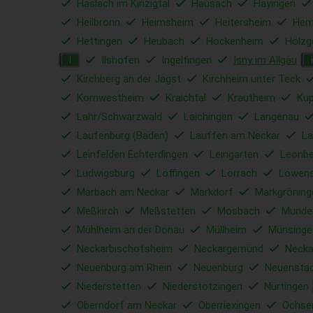
Haslach im Kinzigtal
Hausach
Hayingen
Heilbronn
Heimsheim
Heitersheim
Hem
Hettingen
Heubach
Hockenheim
Holzg
Ilshofen
Ingelfingen
Isny im Allgäu
I
Kirchberg an der Jagst
Kirchheim unter Teck
Kornwestheim
Kraichtal
Krautheim
Ku
Lahr/Schwarzwald
Laichingen
Langenau
Laufenburg (Baden)
Lauffen am Neckar
La
Leinfelden Echterdingen
Leingarten
Leonbe
Ludwigsburg
Löffingen
Lörrach
Löwens
Marbach am Neckar
Markdorf
Markgröning
Meßkirch
Meßstetten
Mosbach
Munde
Mühlheim an der Donau
Müllheim
Münsinge
Neckarbischofsheim
Neckargemünd
Necka
Neuenburg am Rhein
Neuenbürg
Neuensta
Niederstetten
Niederstotzingen
Nürtingen
Oberndorf am Neckar
Oberriexingen
Ochse