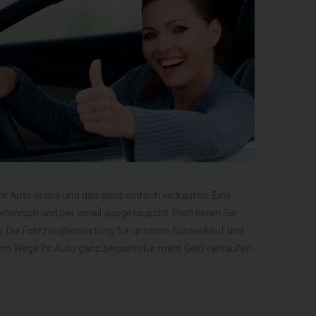
Ihr Auto online und das ganz einfach verkaufen. Eine
efonisch und per email ausgetauscht. Profitieren Sie
ng. Die Fahrzeugbewertung für unseren Autoankauf und
diesem Wege Ihr Auto ganz bequem für mehr Geld verkaufen.