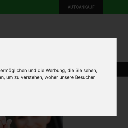
AUTOANKAUF
per E-Mail
Wir sind momentan erreichbar!
@autoabkauf.de
365 Tage von 8 - 22 Uhr
WEIT
DEFEKT AUTOANKAUF
AUTOANKAUF
 ermöglichen und die Werbung, die Sie sehen,
en, um zu verstehen, woher unsere Besucher