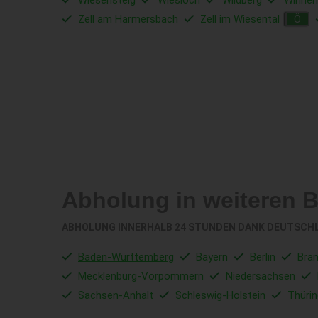
Wiesensteig
Wiesloch
Wildberg
Winnen
Zell am Harmersbach
Zell im Wiesental
Ö
Abholung in weiteren 
ABHOLUNG INNERHALB 24 STUNDEN DANK DEUTSCH
Baden-Württemberg
Bayern
Berlin
Bra
Mecklenburg-Vorpommern
Niedersachsen
Sachsen-Anhalt
Schleswig-Holstein
Thüri