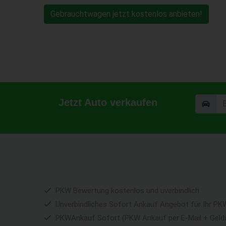
Gebrauchtwagen jetzt kostenlos anbieten!
Jetzt Auto verkaufen
PKW Bewertung kostenlos und uverbindlich
Unverbindliches Sofort Ankauf Angebot für Ihr PK
PKWAnkauf Sofort (PKW Ankauf per E-Mail + Geld