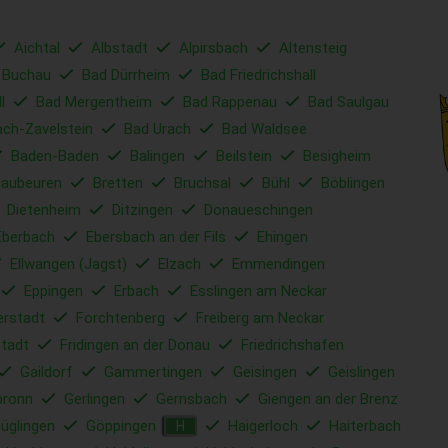
Aichtal
Albstadt
Alpirsbach
Altensteig
 Buchau
Bad Dürrheim
Bad Friedrichshall
l
Bad Mergentheim
Bad Rappenau
Bad Saulgau
ach-Zavelstein
Bad Urach
Bad Waldsee
Baden-Baden
Balingen
Beilstein
Besigheim
laubeuren
Bretten
Bruchsal
Bühl
Böblingen
Dietenheim
Ditzingen
Donaueschingen
Eberbach
Ebersbach an der Fils
Ehingen
Ellwangen (Jagst)
Elzach
Emmendingen
Eppingen
Erbach
Esslingen am Neckar
erstadt
Forchtenberg
Freiberg am Neckar
tadt
Fridingen an der Donau
Friedrichshafen
Gaildorf
Gammertingen
Geisingen
Geislingen
bronn
Gerlingen
Gernsbach
Giengen an der Brenz
üglingen
Göppingen
Haigerloch
Haiterbach
H