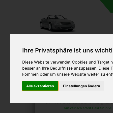
A
Ihre Privatsphäre ist uns wicht
Diese Website verwendet Cookies und Targeting
besser an Ihre Bedürfnisse anzupassen. Diese
kommen oder um unsere Website weiter zu ent
Autoankauf in Isny im A
Alle akzeptieren
Einstellungen ändern
Württemberg (Deuts
Online Auto verkaufen & grati
Auf Wunsch sofort Geld für Ihr Au