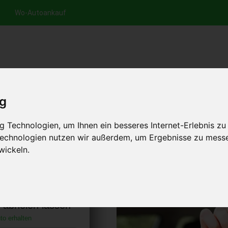
Wo-Autoankauf
nfrage per Hotline
Anfrage per WhatsApp
Anfrage 
+49 (0)800-0044333
+49 (0)157 - 849 157 78
anfrage
ig
HOME
AUTOANKAUF EUROPA
 Technologien, um Ihnen ein besseres Internet-Erlebnis zu
 Technologien nutzen wir außerdem, um Ergebnisse zu mess
wickeln.
llgäu Baden-
chland)
s abholen lassen
to erhalten