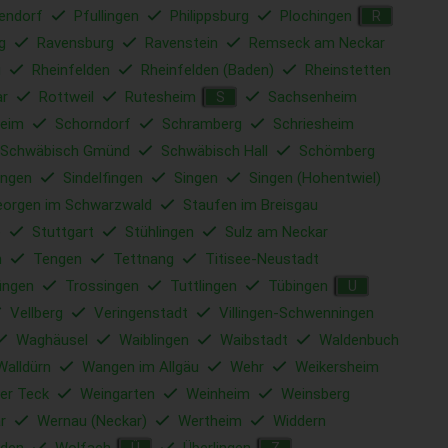
lendorf
Pfullingen
Philippsburg
Plochingen
R
g
Ravensburg
Ravenstein
Remseck am Neckar
u
Rheinfelden
Rheinfelden (Baden)
Rheinstetten
ar
Rottweil
Rutesheim
Sachsenheim
S
eim
Schorndorf
Schramberg
Schriesheim
Schwäbisch Gmünd
Schwäbisch Hall
Schömberg
ingen
Sindelfingen
Singen
Singen (Hohentwiel)
eorgen im Schwarzwald
Staufen im Breisgau
e
Stuttgart
Stühlingen
Sulz am Neckar
m
Tengen
Tettnang
Titisee-Neustadt
ingen
Trossingen
Tuttlingen
Tübingen
U
Vellberg
Veringenstadt
Villingen-Schwenningen
Waghäusel
Waiblingen
Waibstadt
Waldenbuch
Walldürn
Wangen im Allgäu
Wehr
Weikersheim
er Teck
Weingarten
Weinheim
Weinsberg
r
Wernau (Neckar)
Wertheim
Widdern