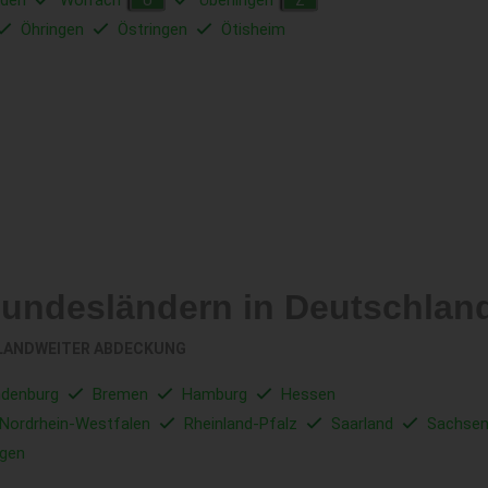
den
Wolfach
Überlingen
Ü
Z
Öhringen
Östringen
Ötisheim
Bundesländern in Deutschlan
LANDWEITER ABDECKUNG
ndenburg
Bremen
Hamburg
Hessen
Nordrhein-Westfalen
Rheinland-Pfalz
Saarland
Sachse
ngen