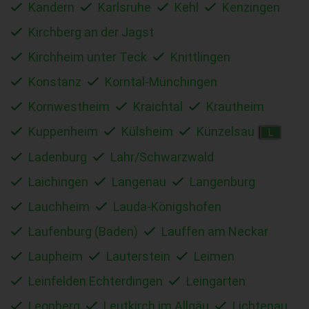
Kandern
Karlsruhe
Kehl
Kenzingen
Kirchberg an der Jagst
Kirchheim unter Teck
Knittlingen
Konstanz
Korntal-Münchingen
Kornwestheim
Kraichtal
Krautheim
Kuppenheim
Külsheim
Künzelsau
L
Ladenburg
Lahr/Schwarzwald
Laichingen
Langenau
Langenburg
Lauchheim
Lauda-Königshofen
Laufenburg (Baden)
Lauffen am Neckar
Laupheim
Lauterstein
Leimen
Leinfelden Echterdingen
Leingarten
Leonberg
Leutkirch im Allgäu
Lichtenau