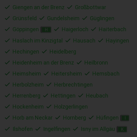
Giengen an der Brenz
Großbottwar
Grünsfeld
Gundelsheim
Güglingen
Göppingen
Haigerloch
Haiterbach
H
Haslach im Kinzigtal
Hausach
Hayingen
Hechingen
Heidelberg
Heidenheim an der Brenz
Heilbronn
Heimsheim
Heitersheim
Hemsbach
Herbolzheim
Herbrechtingen
Herrenberg
Hettingen
Heubach
Hockenheim
Holzgerlingen
Horb am Neckar
Hornberg
Hüfingen
I
Ilshofen
Ingelfingen
Isny im Allgäu
K