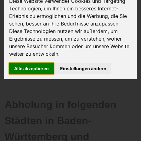
Diese Website verwendet Cookies und Targeting
Technologien, um Ihnen ein besseres Internet-
Erlebnis zu ermöglichen und die Werbung, die Sie
sehen, besser an Ihre Bedürfnisse anzupassen.
JETZT KOSTENLOSE BEWERTUNG
Diese Technologien nutzen wir außerdem, um
Ergebnisse zu messen, um zu verstehen, woher
Kostenloses Angebot
für den Ankauf Ihres Autos inklusive der
unsere Besucher kommen oder um unsere Website
Abholung, auf Wunsch sofort Geld. Ihre Daten werden nicht mit Dritten
weiter zu entwickeln.
geteilt.
Wir garantieren 100% Sicherheit.
Alle akzeptieren
Einstellungen ändern
Abholung in folgenden
Städten in Baden-
Württemberg und