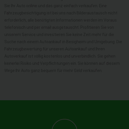
Sie Ihr Auto online und das ganz einfach verkaufen. Eine
Fahrzeugbesichtigung ist bei uns nach Bilderaustausch nicht
erforderlich, alle benötigten Informationen werden im Voraus
telefonisch und per email ausgetauscht. Profitieren Sie von
unserem Service und investieren Sie keine Zeit mehr für die
Suche nach einem Autoankauf in Besigheim und Umgebung. Die
Fahrzeugbewertung für unseren Autoankauf und Ihren
Autoverkauf ist völlig kostenlos und unverbindlich. Sie gehen
keinerlei Risiko und Verpflichtungen ein. Sie können auf diesem
Wege Ihr Auto ganz bequem für mehr Geld verkaufen.