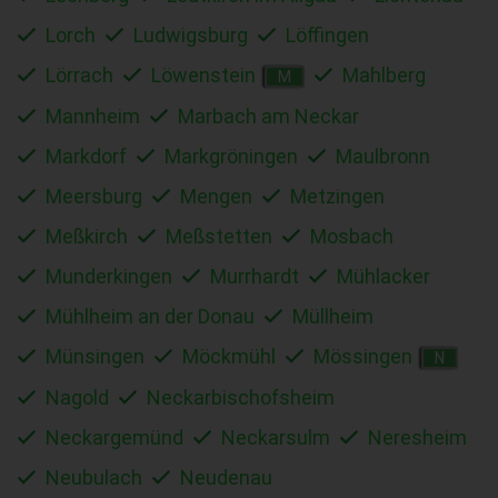
Lorch
Ludwigsburg
Löffingen
Lörrach
Löwenstein
Mahlberg
M
Mannheim
Marbach am Neckar
Markdorf
Markgröningen
Maulbronn
Meersburg
Mengen
Metzingen
Meßkirch
Meßstetten
Mosbach
Munderkingen
Murrhardt
Mühlacker
Mühlheim an der Donau
Müllheim
Münsingen
Möckmühl
Mössingen
N
Nagold
Neckarbischofsheim
Neckargemünd
Neckarsulm
Neresheim
Neubulach
Neudenau