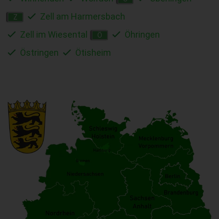
Zell am Harmersbach
Z
Zell im Wiesental
Öhringen
Ö
Östringen
Ötisheim