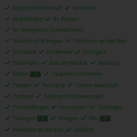
Singen (Hohentwiel)
Sinsheim
Spaichingen
St. Blasien
St. Georgen im Schwarzwald
Staufen im Breisgau
Steinheim an der Murr
Stockach
Stutensee
Stuttgart
Stühlingen
Sulz am Neckar
Sulzburg
Süßen
Tauberbischofsheim
T
Tengen
Tettnang
Titisee-Neustadt
Todtnau
Triberg im Schwarzwald
Trochtelfingen
Trossingen
Tuttlingen
Tübingen
Uhingen
Ulm
U
V
Vaihingen an der Enz
Vellberg