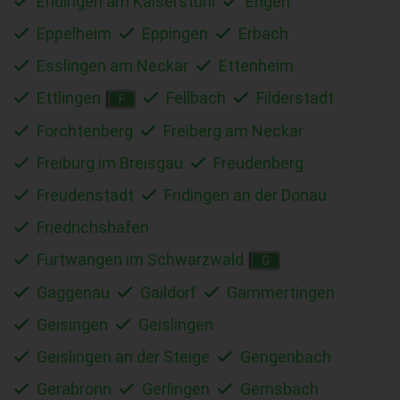
Endingen am Kaiserstuhl
Engen
Eppelheim
Eppingen
Erbach
Esslingen am Neckar
Ettenheim
Ettlingen
Fellbach
Filderstadt
F
Forchtenberg
Freiberg am Neckar
Freiburg im Breisgau
Freudenberg
Freudenstadt
Fridingen an der Donau
Friedrichshafen
Furtwangen im Schwarzwald
G
Gaggenau
Gaildorf
Gammertingen
Geisingen
Geislingen
Geislingen an der Steige
Gengenbach
Gerabronn
Gerlingen
Gernsbach