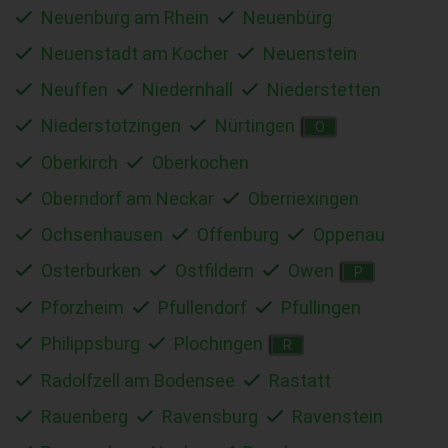
Neuenburg am Rhein
Neuenbürg
Neuenstadt am Kocher
Neuenstein
Neuffen
Niedernhall
Niederstetten
Niederstotzingen
Nürtingen
O
Oberkirch
Oberkochen
Oberndorf am Neckar
Oberriexingen
Ochsenhausen
Offenburg
Oppenau
Osterburken
Ostfildern
Owen
P
Pforzheim
Pfullendorf
Pfullingen
Philippsburg
Plochingen
R
Radolfzell am Bodensee
Rastatt
Rauenberg
Ravensburg
Ravenstein