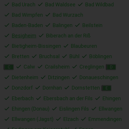
Bad Urach
Bad Waldsee
Bad Wildbad
Bad Wimpfen
Bad Wurzach
Baden-Baden
Balingen
Beilstein
Besigheim
Biberach an der Riß
Bietigheim-Bissingen
Blaubeuren
Bretten
Bruchsal
Bühl
Böblingen
Calw
Crailsheim
Creglingen
C
D
Dietenheim
Ditzingen
Donaueschingen
Donzdorf
Dornhan
Dornstetten
E
Eberbach
Ebersbach an der Fils
Ehingen
Ehingen (Donau)
Eislingen Fils
Ellwangen
Ellwangen (Jagst)
Elzach
Emmendingen