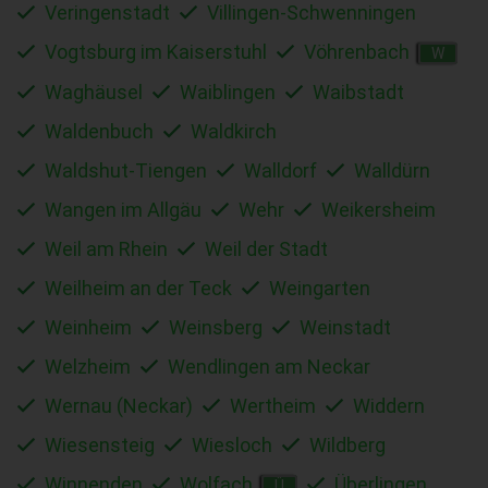
Veringenstadt
Villingen-Schwenningen
Vogtsburg im Kaiserstuhl
Vöhrenbach
W
Waghäusel
Waiblingen
Waibstadt
Waldenbuch
Waldkirch
Waldshut-Tiengen
Walldorf
Walldürn
Wangen im Allgäu
Wehr
Weikersheim
Weil am Rhein
Weil der Stadt
Weilheim an der Teck
Weingarten
Weinheim
Weinsberg
Weinstadt
Welzheim
Wendlingen am Neckar
Wernau (Neckar)
Wertheim
Widdern
Wiesensteig
Wiesloch
Wildberg
Winnenden
Wolfach
Überlingen
Ü