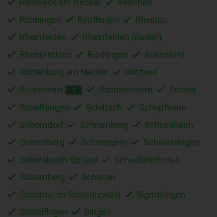
Remseck am Neckar
Renchen
Renningen
Reutlingen
Rheinau
Rheinfelden
Rheinfelden (Baden)
Rheinstetten
Riedlingen
Rosenfeld
Rottenburg am Neckar
Rottweil
Rutesheim
Sachsenheim
Scheer
S
Schelklingen
Schiltach
Schopfheim
Schorndorf
Schramberg
Schriesheim
Schrozberg
Schwaigern
Schwetzingen
Schwäbisch Gmünd
Schwäbisch Hall
Schömberg
Schönau
Schönau im Schwarzwald
Sigmaringen
Sindelfingen
Singen