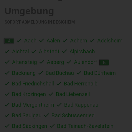
Umgebung
SOFORT ABMELDUNG IN
BESIGHEIM
Aach
Aalen
Achern
Adelsheim
A
Aichtal
Albstadt
Alpirsbach
Altensteig
Asperg
Aulendorf
B
Backnang
Bad Buchau
Bad Dürrheim
Bad Friedrichshall
Bad Herrenalb
Bad Krozingen
Bad Liebenzell
Bad Mergentheim
Bad Rappenau
Bad Saulgau
Bad Schussenried
Bad Säckingen
Bad Teinach-Zavelstein