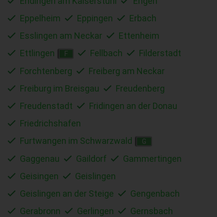
Endingen am Kaiserstuhl
Engen
Eppelheim
Eppingen
Erbach
Esslingen am Neckar
Ettenheim
Ettlingen
Fellbach
Filderstadt
F
Forchtenberg
Freiberg am Neckar
Freiburg im Breisgau
Freudenberg
Freudenstadt
Fridingen an der Donau
Friedrichshafen
Furtwangen im Schwarzwald
G
Gaggenau
Gaildorf
Gammertingen
Geisingen
Geislingen
Geislingen an der Steige
Gengenbach
Gerabronn
Gerlingen
Gernsbach