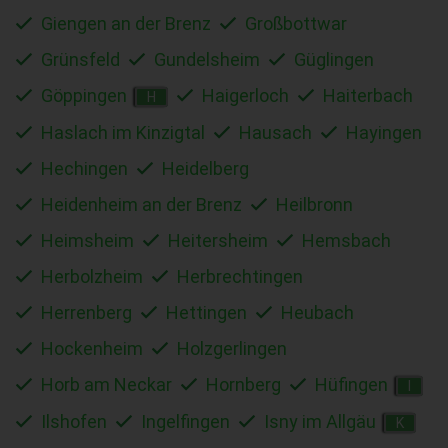
Giengen an der Brenz
Großbottwar
Grünsfeld
Gundelsheim
Güglingen
Göppingen
Haigerloch
Haiterbach
H
Haslach im Kinzigtal
Hausach
Hayingen
Hechingen
Heidelberg
Heidenheim an der Brenz
Heilbronn
Heimsheim
Heitersheim
Hemsbach
Herbolzheim
Herbrechtingen
Herrenberg
Hettingen
Heubach
Hockenheim
Holzgerlingen
Horb am Neckar
Hornberg
Hüfingen
I
Ilshofen
Ingelfingen
Isny im Allgäu
K