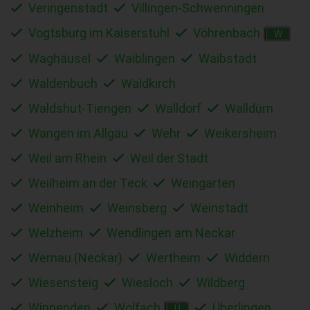
Veringenstadt
Villingen-Schwenningen
Vogtsburg im Kaiserstuhl
Vöhrenbach
W
Waghäusel
Waiblingen
Waibstadt
Waldenbuch
Waldkirch
Waldshut-Tiengen
Walldorf
Walldürn
Wangen im Allgäu
Wehr
Weikersheim
Weil am Rhein
Weil der Stadt
Weilheim an der Teck
Weingarten
Weinheim
Weinsberg
Weinstadt
Welzheim
Wendlingen am Neckar
Wernau (Neckar)
Wertheim
Widdern
Wiesensteig
Wiesloch
Wildberg
Winnenden
Wolfach
Überlingen
Ü