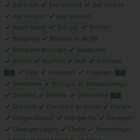
Bad Urach
Bad Waldsee
Bad Wildbad
Bad Wimpfen
Bad Wurzach
Baden-Baden
Balingen
Beilstein
Besigheim
Biberach an der Riß
Bietigheim-Bissingen
Blaubeuren
Bretten
Bruchsal
Bühl
Böblingen
Calw
Crailsheim
Creglingen
C
D
Dietenheim
Ditzingen
Donaueschingen
Donzdorf
Dornhan
Dornstetten
E
Eberbach
Ebersbach an der Fils
Ehingen
Ehingen (Donau)
Eislingen Fils
Ellwangen
Ellwangen (Jagst)
Elzach
Emmendingen