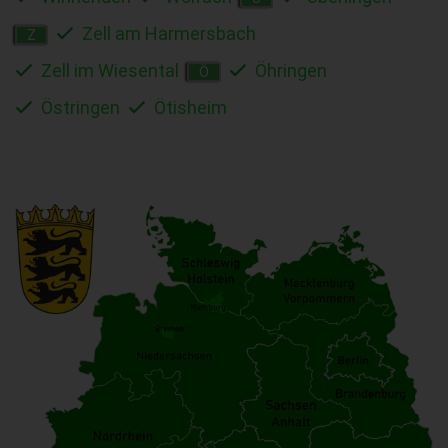
Zell am Harmersbach
Z
Zell im Wiesental
Öhringen
Ö
Östringen
Ötisheim