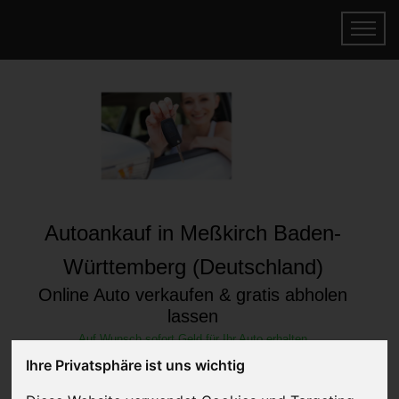
Autoankauf in Meßkirch Baden-
Württemberg (Deutschland)
Online Auto verkaufen & gratis abholen
lassen
Auf Wunsch sofort Geld für Ihr Auto erhalten
Ihre Privatsphäre ist uns wichtig