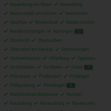
Neuenburg am Rhein
Neuenbürg
Neuenstadt am Kocher
Neuenstein
Neuffen
Niedernhall
Niederstetten
Niederstotzingen
Nürtingen
O
Oberkirch
Oberkochen
Oberndorf am Neckar
Oberriexingen
Ochsenhausen
Offenburg
Oppenau
Osterburken
Ostfildern
Owen
P
Pforzheim
Pfullendorf
Pfullingen
Philippsburg
Plochingen
R
Radolfzell am Bodensee
Rastatt
Rauenberg
Ravensburg
Ravenstein