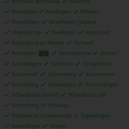
Remseck am Neckar
Renchen
Renningen
Reutlingen
Rheinau
Rheinfelden
Rheinfelden (Baden)
Rheinstetten
Riedlingen
Rosenfeld
Rottenburg am Neckar
Rottweil
Rutesheim
Sachsenheim
Scheer
S
Schelklingen
Schiltach
Schopfheim
Schorndorf
Schramberg
Schriesheim
Schrozberg
Schwaigern
Schwetzingen
Schwäbisch Gmünd
Schwäbisch Hall
Schömberg
Schönau
Schönau im Schwarzwald
Sigmaringen
Sindelfingen
Singen