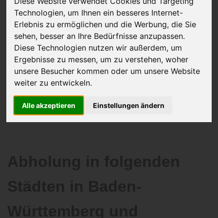
Diese Website verwendet Cookies und Targeting
Technologien, um Ihnen ein besseres Internet-
Erlebnis zu ermöglichen und die Werbung, die Sie
sehen, besser an Ihre Bedürfnisse anzupassen.
JETZT KOSTENLOSE BEWERTUNG
Diese Technologien nutzen wir außerdem, um
Ergebnisse zu messen, um zu verstehen, woher
Kostenloses Angebot
für den Ankauf Ihres Autos inklusive der
unsere Besucher kommen oder um unsere Website
Abholung, auf Wunsch sofort Geld. Ihre Daten werden nicht mit Dritten
weiter zu entwickeln.
geteilt.
Wir garantieren 100% Sicherheit.
Alle akzeptieren
Einstellungen ändern
Abholung in folgenden
Städten in Baden-
Württemberg und