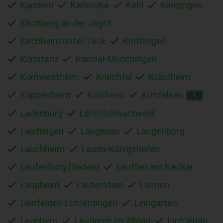
Kandern
Karlsruhe
Kehl
Kenzingen
Kirchberg an der Jagst
Kirchheim unter Teck
Knittlingen
Konstanz
Korntal-Münchingen
Kornwestheim
Kraichtal
Krautheim
Kuppenheim
Külsheim
Künzelsau
L
Ladenburg
Lahr/Schwarzwald
Laichingen
Langenau
Langenburg
Lauchheim
Lauda-Königshofen
Laufenburg (Baden)
Lauffen am Neckar
Laupheim
Lauterstein
Leimen
Leinfelden Echterdingen
Leingarten
Leonberg
Leutkirch im Allgäu
Lichtenau