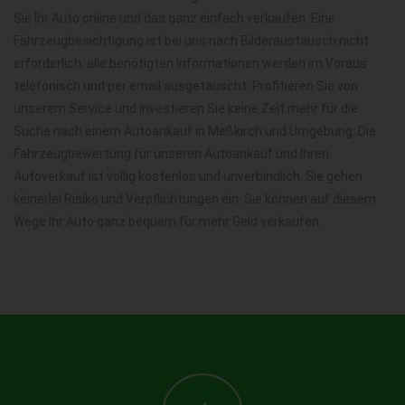
Sie Ihr Auto online und das ganz einfach verkaufen. Eine
Fahrzeugbesichtigung ist bei uns nach Bilderaustausch nicht
erforderlich, alle benötigten Informationen werden im Voraus
telefonisch und per email ausgetauscht. Profitieren Sie von
unserem Service und investieren Sie keine Zeit mehr für die
Suche nach einem Autoankauf in Meßkirch und Umgebung. Die
Fahrzeugbewertung für unseren Autoankauf und Ihren
Autoverkauf ist völlig kostenlos und unverbindlich. Sie gehen
keinerlei Risiko und Verpflichtungen ein. Sie können auf diesem
Wege Ihr Auto ganz bequem für mehr Geld verkaufen.