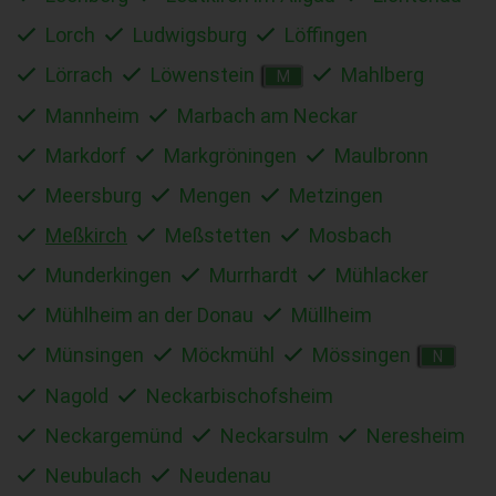
Lorch
Ludwigsburg
Löffingen
Lörrach
Löwenstein
Mahlberg
M
Mannheim
Marbach am Neckar
Markdorf
Markgröningen
Maulbronn
Meersburg
Mengen
Metzingen
Meßkirch
Meßstetten
Mosbach
Munderkingen
Murrhardt
Mühlacker
Mühlheim an der Donau
Müllheim
Münsingen
Möckmühl
Mössingen
N
Nagold
Neckarbischofsheim
Neckargemünd
Neckarsulm
Neresheim
Neubulach
Neudenau