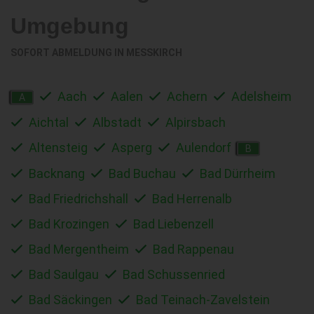
Umgebung
SOFORT ABMELDUNG IN
MESSKIRCH
Aach
Aalen
Achern
Adelsheim
A
Aichtal
Albstadt
Alpirsbach
Altensteig
Asperg
Aulendorf
B
Backnang
Bad Buchau
Bad Dürrheim
Bad Friedrichshall
Bad Herrenalb
Bad Krozingen
Bad Liebenzell
Bad Mergentheim
Bad Rappenau
Bad Saulgau
Bad Schussenried
Bad Säckingen
Bad Teinach-Zavelstein