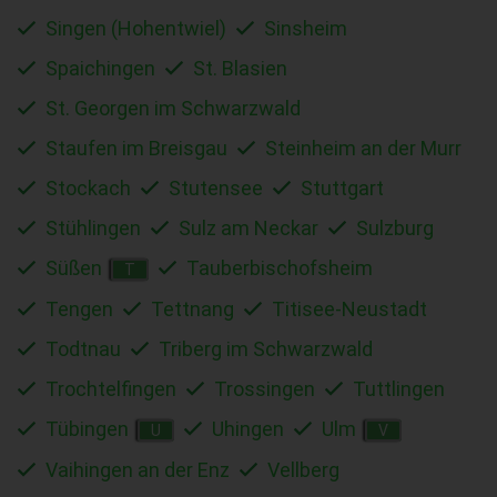
Singen (Hohentwiel)
Sinsheim
Spaichingen
St. Blasien
St. Georgen im Schwarzwald
Staufen im Breisgau
Steinheim an der Murr
Stockach
Stutensee
Stuttgart
Stühlingen
Sulz am Neckar
Sulzburg
Süßen
Tauberbischofsheim
T
Tengen
Tettnang
Titisee-Neustadt
Todtnau
Triberg im Schwarzwald
Trochtelfingen
Trossingen
Tuttlingen
Tübingen
Uhingen
Ulm
U
V
Vaihingen an der Enz
Vellberg