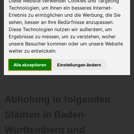
Diese Website verwendet Cookies und Targeting
Technologien, um Ihnen ein besseres Internet-
Erlebnis zu ermöglichen und die Werbung, die Sie
sehen, besser an Ihre Bedürfnisse anzupassen.
JETZT KOSTENLOSE BEWERTUNG
Diese Technologien nutzen wir außerdem, um
Ergebnisse zu messen, um zu verstehen, woher
Kostenloses Angebot
für den Ankauf Ihres Autos inklusive der
unsere Besucher kommen oder um unsere Website
Abholung, auf Wunsch sofort Geld. Ihre Daten werden nicht mit Dritten
weiter zu entwickeln.
geteilt.
Wir garantieren 100% Sicherheit.
Alle akzeptieren
Einstellungen ändern
Abholung in folgenden
Städten in Baden-
Württemberg und