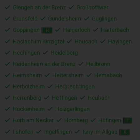
Giengen an der Brenz
Großbottwar
Grünsfeld
Gundelsheim
Güglingen
Göppingen
Haigerloch
Haiterbach
H
Haslach im Kinzigtal
Hausach
Hayingen
Hechingen
Heidelberg
Heidenheim an der Brenz
Heilbronn
Heimsheim
Heitersheim
Hemsbach
Herbolzheim
Herbrechtingen
Herrenberg
Hettingen
Heubach
Hockenheim
Holzgerlingen
Horb am Neckar
Hornberg
Hüfingen
I
Ilshofen
Ingelfingen
Isny im Allgäu
K