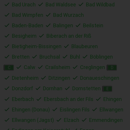
Bad Urach
Bad Waldsee
Bad Wildbad
Bad Wimpfen
Bad Wurzach
Baden-Baden
Balingen
Beilstein
Besigheim
Biberach an der Riß
Bietigheim-Bissingen
Blaubeuren
Bretten
Bruchsal
Bühl
Böblingen
Calw
Crailsheim
Creglingen
C
D
Dietenheim
Ditzingen
Donaueschingen
Donzdorf
Dornhan
Dornstetten
E
Eberbach
Ebersbach an der Fils
Ehingen
Ehingen (Donau)
Eislingen Fils
Ellwangen
Ellwangen (Jagst)
Elzach
Emmendingen