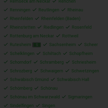
Remseck am Neckar
Renchen
Renningen
Reutlingen
Rheinau
Rheinfelden
Rheinfelden (Baden)
Rheinstetten
Riedlingen
Rosenfeld
Rottenburg am Neckar
Rottweil
Rutesheim
Sachsenheim
Scheer
S
Schelklingen
Schiltach
Schopfheim
Schorndorf
Schramberg
Schriesheim
Schrozberg
Schwaigern
Schwetzingen
Schwäbisch Gmünd
Schwäbisch Hall
Schömberg
Schönau
Schönau im Schwarzwald
Sigmaringen
Sindelfingen
Singen