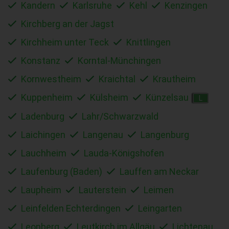
Kandern
Karlsruhe
Kehl
Kenzingen
Kirchberg an der Jagst
Kirchheim unter Teck
Knittlingen
Konstanz
Korntal-Münchingen
Kornwestheim
Kraichtal
Krautheim
Kuppenheim
Külsheim
Künzelsau
L
Ladenburg
Lahr/Schwarzwald
Laichingen
Langenau
Langenburg
Lauchheim
Lauda-Königshofen
Laufenburg (Baden)
Lauffen am Neckar
Laupheim
Lauterstein
Leimen
Leinfelden Echterdingen
Leingarten
Leonberg
Leutkirch im Allgäu
Lichtenau