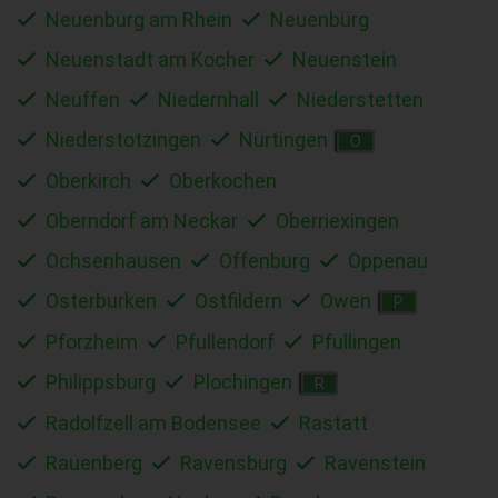
Neuenburg am Rhein
Neuenbürg
Neuenstadt am Kocher
Neuenstein
Neuffen
Niedernhall
Niederstetten
Niederstotzingen
Nürtingen
O
Oberkirch
Oberkochen
Oberndorf am Neckar
Oberriexingen
Ochsenhausen
Offenburg
Oppenau
Osterburken
Ostfildern
Owen
P
Pforzheim
Pfullendorf
Pfullingen
Philippsburg
Plochingen
R
Radolfzell am Bodensee
Rastatt
Rauenberg
Ravensburg
Ravenstein