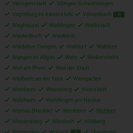
Veringenstadt
Villingen-Schwenningen
Vogtsburg im Kaiserstuhl
Vöhrenbach
W
Waghäusel
Waiblingen
Waibstadt
Waldenbuch
Waldkirch
Waldshut-Tiengen
Walldorf
Walldürn
Wangen im Allgäu
Wehr
Weikersheim
Weil am Rhein
Weil der Stadt
Weilheim an der Teck
Weingarten
Weinheim
Weinsberg
Weinstadt
Welzheim
Wendlingen am Neckar
Wernau (Neckar)
Wertheim
Widdern
Wiesensteig
Wiesloch
Wildberg
Winnenden
Wolfach
Überlingen
Ü