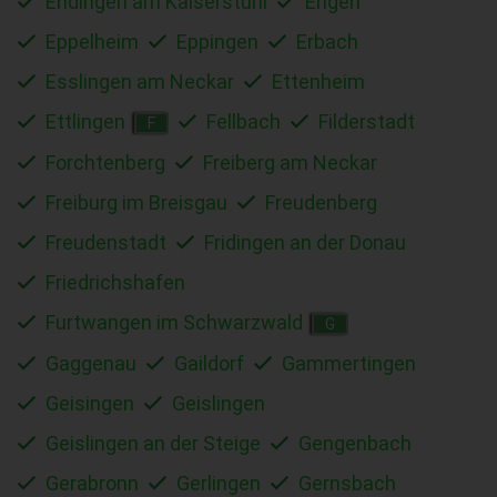
Endingen am Kaiserstuhl
Engen
Eppelheim
Eppingen
Erbach
Esslingen am Neckar
Ettenheim
Ettlingen
Fellbach
Filderstadt
F
Forchtenberg
Freiberg am Neckar
Freiburg im Breisgau
Freudenberg
Freudenstadt
Fridingen an der Donau
Friedrichshafen
Furtwangen im Schwarzwald
G
Gaggenau
Gaildorf
Gammertingen
Geisingen
Geislingen
Geislingen an der Steige
Gengenbach
Gerabronn
Gerlingen
Gernsbach