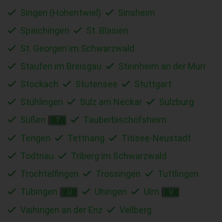
Singen (Hohentwiel)
Sinsheim
Spaichingen
St. Blasien
St. Georgen im Schwarzwald
Staufen im Breisgau
Steinheim an der Murr
Stockach
Stutensee
Stuttgart
Stühlingen
Sulz am Neckar
Sulzburg
Süßen
Tauberbischofsheim
T
Tengen
Tettnang
Titisee-Neustadt
Todtnau
Triberg im Schwarzwald
Trochtelfingen
Trossingen
Tuttlingen
Tübingen
Uhingen
Ulm
U
V
Vaihingen an der Enz
Vellberg