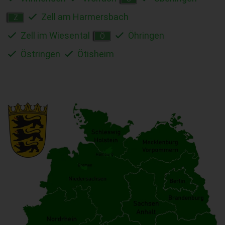
Zell am Harmersbach
Z
Zell im Wiesental
Öhringen
Ö
Östringen
Ötisheim