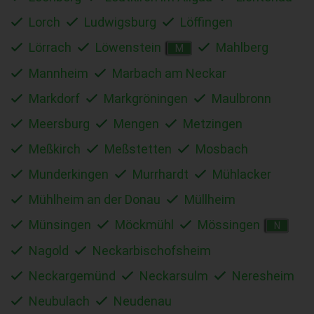
Lorch
Ludwigsburg
Löffingen
Lörrach
Löwenstein
Mahlberg
M
Mannheim
Marbach am Neckar
Markdorf
Markgröningen
Maulbronn
Meersburg
Mengen
Metzingen
Meßkirch
Meßstetten
Mosbach
Munderkingen
Murrhardt
Mühlacker
Mühlheim an der Donau
Müllheim
Münsingen
Möckmühl
Mössingen
N
Nagold
Neckarbischofsheim
Neckargemünd
Neckarsulm
Neresheim
Neubulach
Neudenau