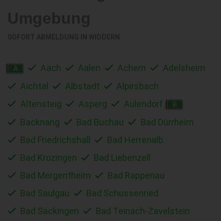
Umgebung
SOFORT ABMELDUNG IN
WIDDERN
Aach
Aalen
Achern
Adelsheim
A
Aichtal
Albstadt
Alpirsbach
Altensteig
Asperg
Aulendorf
B
Backnang
Bad Buchau
Bad Dürrheim
Bad Friedrichshall
Bad Herrenalb
Bad Krozingen
Bad Liebenzell
Bad Mergentheim
Bad Rappenau
Bad Saulgau
Bad Schussenried
Bad Säckingen
Bad Teinach-Zavelstein