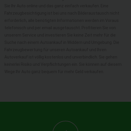
Sie Ihr Auto online und das ganz einfach verkaufen. Eine
Fahrzeugbesichtigung ist bei uns nach Bilderaustausch nicht
erforderlich, alle benötigten Informationen werden im Voraus
telefonisch und per email ausgetauscht. Profitieren Sie von
unserem Service und investieren Sie keine Zeit mehr für die
Suche nach einem Autoankauf in Widdern und Umgebung. Die
Fahrzeugbewertung für unseren Autoankauf und Ihren
Autoverkauf ist völlig kostenlos und unverbindlich. Sie gehen
keinerlei Risiko und Verpflichtungen ein. Sie können auf diesem
Wege Ihr Auto ganz bequem für mehr Geld verkaufen.