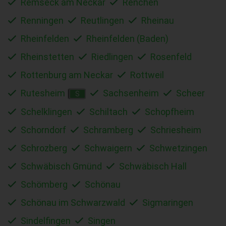
Remseck am Neckar
Renchen
Renningen
Reutlingen
Rheinau
Rheinfelden
Rheinfelden (Baden)
Rheinstetten
Riedlingen
Rosenfeld
Rottenburg am Neckar
Rottweil
Rutesheim
Sachsenheim
Scheer
S
Schelklingen
Schiltach
Schopfheim
Schorndorf
Schramberg
Schriesheim
Schrozberg
Schwaigern
Schwetzingen
Schwäbisch Gmünd
Schwäbisch Hall
Schömberg
Schönau
Schönau im Schwarzwald
Sigmaringen
Sindelfingen
Singen