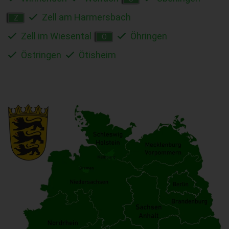
Zell am Harmersbach
Z
Zell im Wiesental
Öhringen
Ö
Östringen
Ötisheim