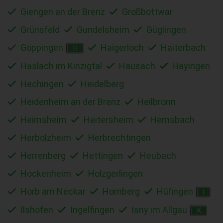
Giengen an der Brenz
Großbottwar
Grünsfeld
Gundelsheim
Güglingen
Göppingen
Haigerloch
Haiterbach
H
Haslach im Kinzigtal
Hausach
Hayingen
Hechingen
Heidelberg
Heidenheim an der Brenz
Heilbronn
Heimsheim
Heitersheim
Hemsbach
Herbolzheim
Herbrechtingen
Herrenberg
Hettingen
Heubach
Hockenheim
Holzgerlingen
Horb am Neckar
Hornberg
Hüfingen
I
Ilshofen
Ingelfingen
Isny im Allgäu
K