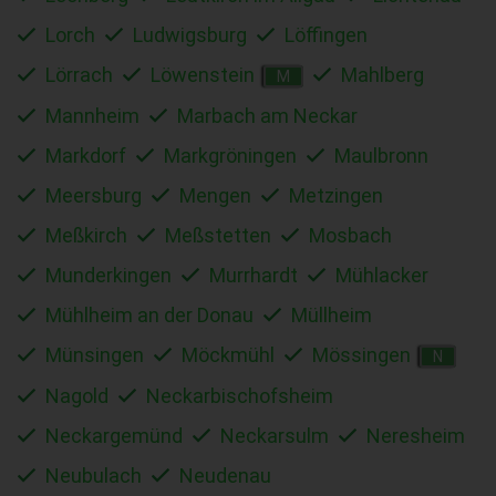
Lorch
Ludwigsburg
Löffingen
Lörrach
Löwenstein
Mahlberg
M
Mannheim
Marbach am Neckar
Markdorf
Markgröningen
Maulbronn
Meersburg
Mengen
Metzingen
Meßkirch
Meßstetten
Mosbach
Munderkingen
Murrhardt
Mühlacker
Mühlheim an der Donau
Müllheim
Münsingen
Möckmühl
Mössingen
N
Nagold
Neckarbischofsheim
Neckargemünd
Neckarsulm
Neresheim
Neubulach
Neudenau