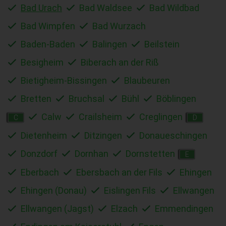
Bad Urach
Bad Waldsee
Bad Wildbad
Bad Wimpfen
Bad Wurzach
Baden-Baden
Balingen
Beilstein
Besigheim
Biberach an der Riß
Bietigheim-Bissingen
Blaubeuren
Bretten
Bruchsal
Bühl
Böblingen
Calw
Crailsheim
Creglingen
C
D
Dietenheim
Ditzingen
Donaueschingen
Donzdorf
Dornhan
Dornstetten
E
Eberbach
Ebersbach an der Fils
Ehingen
Ehingen (Donau)
Eislingen Fils
Ellwangen
Ellwangen (Jagst)
Elzach
Emmendingen