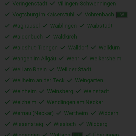
Veringenstadt
Villingen-Schwenningen
Vogtsburg im Kaiserstuhl
Vöhrenbach
W
Waghäusel
Waiblingen
Waibstadt
Waldenbuch
Waldkirch
Waldshut-Tiengen
Walldorf
Walldürn
Wangen im Allgäu
Wehr
Weikersheim
Weil am Rhein
Weil der Stadt
Weilheim an der Teck
Weingarten
Weinheim
Weinsberg
Weinstadt
Welzheim
Wendlingen am Neckar
Wernau (Neckar)
Wertheim
Widdern
Wiesensteig
Wiesloch
Wildberg
Winnenden
Wolfach
Überlingen
Ü