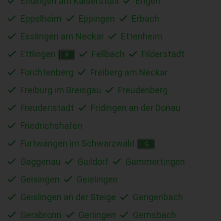
Endingen am Kaiserstuhl
Engen
Eppelheim
Eppingen
Erbach
Esslingen am Neckar
Ettenheim
Ettlingen
Fellbach
Filderstadt
F
Forchtenberg
Freiberg am Neckar
Freiburg im Breisgau
Freudenberg
Freudenstadt
Fridingen an der Donau
Friedrichshafen
Furtwangen im Schwarzwald
G
Gaggenau
Gaildorf
Gammertingen
Geisingen
Geislingen
Geislingen an der Steige
Gengenbach
Gerabronn
Gerlingen
Gernsbach