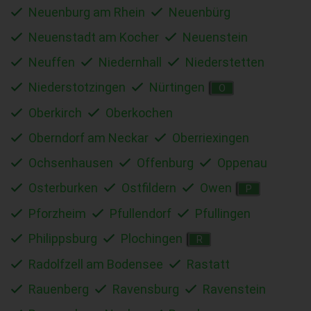
Neuenburg am Rhein
Neuenbürg
Neuenstadt am Kocher
Neuenstein
Neuffen
Niedernhall
Niederstetten
Niederstotzingen
Nürtingen
O
Oberkirch
Oberkochen
Oberndorf am Neckar
Oberriexingen
Ochsenhausen
Offenburg
Oppenau
Osterburken
Ostfildern
Owen
P
Pforzheim
Pfullendorf
Pfullingen
Philippsburg
Plochingen
R
Radolfzell am Bodensee
Rastatt
Rauenberg
Ravensburg
Ravenstein