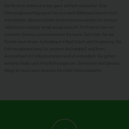
Sie Ihr Auto online und das ganz einfach verkaufen. Eine
Fahrzeugbesichtigung ist bei uns nach Bilderaustausch nicht
erforderlich, alle benötigten Informationen werden im Voraus
telefonisch und per email ausgetauscht. Profitieren Sie von
unserem Service und investieren Sie keine Zeit mehr für die
Suche nach einem Autoankauf in Bad Urach und Umgebung. Die
Fahrzeugbewertung für unseren Autoankauf und Ihren
Autoverkauf ist völlig kostenlos und unverbindlich. Sie gehen
keinerlei Risiko und Verpflichtungen ein. Sie können auf diesem
Wege Ihr Auto ganz bequem für mehr Geld verkaufen.