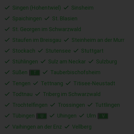
Singen (Hohentwiel)
Sinsheim
Spaichingen
St. Blasien
St. Georgen im Schwarzwald
Staufen im Breisgau
Steinheim an der Murr
Stockach
Stutensee
Stuttgart
Stühlingen
Sulz am Neckar
Sulzburg
Süßen
Tauberbischofsheim
T
Tengen
Tettnang
Titisee-Neustadt
Todtnau
Triberg im Schwarzwald
Trochtelfingen
Trossingen
Tuttlingen
Tübingen
Uhingen
Ulm
U
V
Vaihingen an der Enz
Vellberg