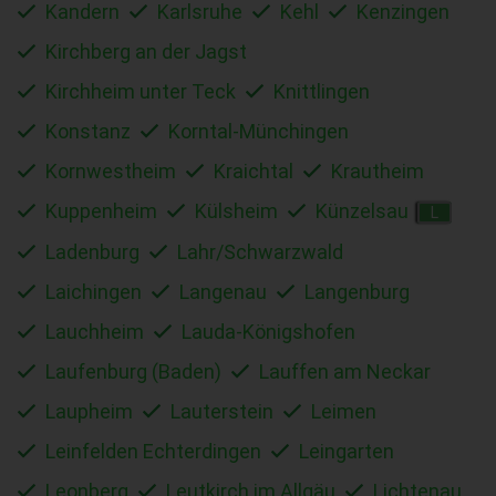
Kandern
Karlsruhe
Kehl
Kenzingen
Kirchberg an der Jagst
Kirchheim unter Teck
Knittlingen
Konstanz
Korntal-Münchingen
Kornwestheim
Kraichtal
Krautheim
Kuppenheim
Külsheim
Künzelsau
L
Ladenburg
Lahr/Schwarzwald
Laichingen
Langenau
Langenburg
Lauchheim
Lauda-Königshofen
Laufenburg (Baden)
Lauffen am Neckar
Laupheim
Lauterstein
Leimen
Leinfelden Echterdingen
Leingarten
Leonberg
Leutkirch im Allgäu
Lichtenau