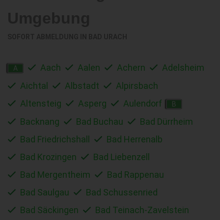
Umgebung
SOFORT ABMELDUNG IN
BAD URACH
Aach
Aalen
Achern
Adelsheim
A
Aichtal
Albstadt
Alpirsbach
Altensteig
Asperg
Aulendorf
B
Backnang
Bad Buchau
Bad Dürrheim
Bad Friedrichshall
Bad Herrenalb
Bad Krozingen
Bad Liebenzell
Bad Mergentheim
Bad Rappenau
Bad Saulgau
Bad Schussenried
Bad Säckingen
Bad Teinach-Zavelstein