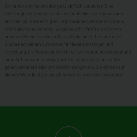
Sie Ihr Auto online und das ganz einfach verkaufen. Eine
Fahrzeugbesichtigung ist bei uns nach Bilderaustausch nicht
erforderlich, alle benötigten Informationen werden im Voraus
telefonisch und per email ausgetauscht. Profitieren Sie von
unserem Service und investieren Sie keine Zeit mehr für die
Suche nach einem Autoankauf in Niederstotzingen und
Umgebung. Die Fahrzeugbewertung für unseren Autoankauf und
Ihren Autoverkauf ist völlig kostenlos und unverbindlich. Sie
gehen keinerlei Risiko und Verpflichtungen ein. Sie können auf
diesem Wege Ihr Auto ganz bequem für mehr Geld verkaufen.