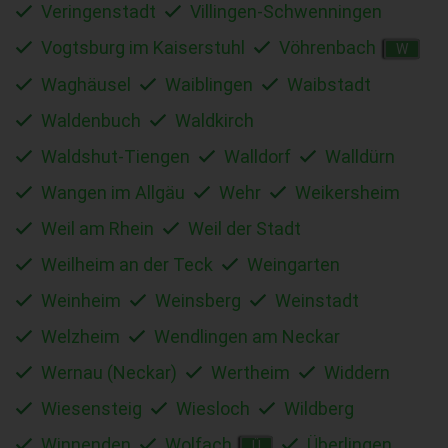
Veringenstadt
Villingen-Schwenningen
Vogtsburg im Kaiserstuhl
Vöhrenbach
W
Waghäusel
Waiblingen
Waibstadt
Waldenbuch
Waldkirch
Waldshut-Tiengen
Walldorf
Walldürn
Wangen im Allgäu
Wehr
Weikersheim
Weil am Rhein
Weil der Stadt
Weilheim an der Teck
Weingarten
Weinheim
Weinsberg
Weinstadt
Welzheim
Wendlingen am Neckar
Wernau (Neckar)
Wertheim
Widdern
Wiesensteig
Wiesloch
Wildberg
Winnenden
Wolfach
Überlingen
Ü