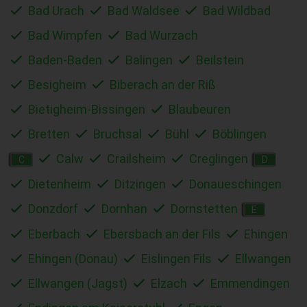
Bad Urach
Bad Waldsee
Bad Wildbad
Bad Wimpfen
Bad Wurzach
Baden-Baden
Balingen
Beilstein
Besigheim
Biberach an der Riß
Bietigheim-Bissingen
Blaubeuren
Bretten
Bruchsal
Bühl
Böblingen
Calw
Crailsheim
Creglingen
C
D
Dietenheim
Ditzingen
Donaueschingen
Donzdorf
Dornhan
Dornstetten
E
Eberbach
Ebersbach an der Fils
Ehingen
Ehingen (Donau)
Eislingen Fils
Ellwangen
Ellwangen (Jagst)
Elzach
Emmendingen