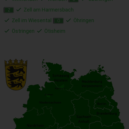
Zell am Harmersbach
Z
Zell im Wiesental
Öhringen
Ö
Östringen
Ötisheim