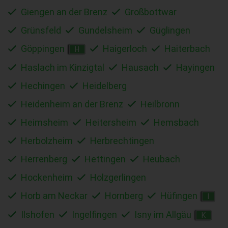
Giengen an der Brenz
Großbottwar
Grünsfeld
Gundelsheim
Güglingen
Göppingen
Haigerloch
Haiterbach
H
Haslach im Kinzigtal
Hausach
Hayingen
Hechingen
Heidelberg
Heidenheim an der Brenz
Heilbronn
Heimsheim
Heitersheim
Hemsbach
Herbolzheim
Herbrechtingen
Herrenberg
Hettingen
Heubach
Hockenheim
Holzgerlingen
Horb am Neckar
Hornberg
Hüfingen
I
Ilshofen
Ingelfingen
Isny im Allgäu
K