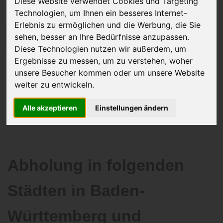
Diese Website verwendet Cookies und Targeting
Technologien, um Ihnen ein besseres Internet-
Erlebnis zu ermöglichen und die Werbung, die Sie
sehen, besser an Ihre Bedürfnisse anzupassen.
JETZT KOSTENLOSE BEWERTUNG
Diese Technologien nutzen wir außerdem, um
Ergebnisse zu messen, um zu verstehen, woher
Kostenloses Angebot
für den Ankauf Ihres Autos inklusive der
unsere Besucher kommen oder um unsere Website
Abholung, auf Wunsch sofort Geld. Ihre Daten werden nicht mit Dritten
weiter zu entwickeln.
geteilt.
Wir garantieren 100% Sicherheit.
Alle akzeptieren
Einstellungen ändern
Abholung in folgenden
Städten in Baden-
Württemberg und