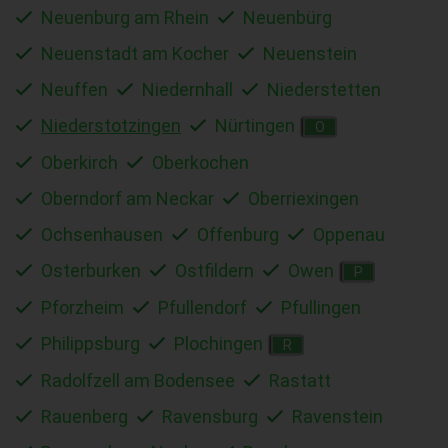
Neuenburg am Rhein
Neuenbürg
Neuenstadt am Kocher
Neuenstein
Neuffen
Niedernhall
Niederstetten
Niederstotzingen
Nürtingen
O
Oberkirch
Oberkochen
Oberndorf am Neckar
Oberriexingen
Ochsenhausen
Offenburg
Oppenau
Osterburken
Ostfildern
Owen
P
Pforzheim
Pfullendorf
Pfullingen
Philippsburg
Plochingen
R
Radolfzell am Bodensee
Rastatt
Rauenberg
Ravensburg
Ravenstein