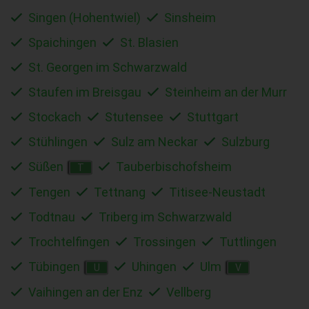
Singen (Hohentwiel)
Sinsheim
Spaichingen
St. Blasien
St. Georgen im Schwarzwald
Staufen im Breisgau
Steinheim an der Murr
Stockach
Stutensee
Stuttgart
Stühlingen
Sulz am Neckar
Sulzburg
Süßen
Tauberbischofsheim
T
Tengen
Tettnang
Titisee-Neustadt
Todtnau
Triberg im Schwarzwald
Trochtelfingen
Trossingen
Tuttlingen
Tübingen
Uhingen
Ulm
U
V
Vaihingen an der Enz
Vellberg