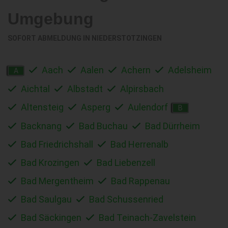
Umgebung
SOFORT ABMELDUNG IN
NIEDERSTOTZINGEN
Aach
Aalen
Achern
Adelsheim
A
Aichtal
Albstadt
Alpirsbach
Altensteig
Asperg
Aulendorf
B
Backnang
Bad Buchau
Bad Dürrheim
Bad Friedrichshall
Bad Herrenalb
Bad Krozingen
Bad Liebenzell
Bad Mergentheim
Bad Rappenau
Bad Saulgau
Bad Schussenried
Bad Säckingen
Bad Teinach-Zavelstein