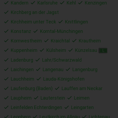
Kandern
Karlsruhe
Kehl
Kenzingen
Kirchberg an der Jagst
Kirchheim unter Teck
Knittlingen
Konstanz
Korntal-Münchingen
Kornwestheim
Kraichtal
Krautheim
Kuppenheim
Külsheim
Künzelsau
L
Ladenburg
Lahr/Schwarzwald
Laichingen
Langenau
Langenburg
Lauchheim
Lauda-Königshofen
Laufenburg (Baden)
Lauffen am Neckar
Laupheim
Lauterstein
Leimen
Leinfelden Echterdingen
Leingarten
Leonberg
Leutkirch im Allgäu
Lichtenau