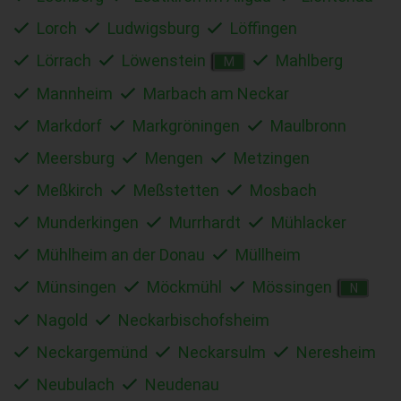
Lorch
Ludwigsburg
Löffingen
Lörrach
Löwenstein
Mahlberg
M
Mannheim
Marbach am Neckar
Markdorf
Markgröningen
Maulbronn
Meersburg
Mengen
Metzingen
Meßkirch
Meßstetten
Mosbach
Munderkingen
Murrhardt
Mühlacker
Mühlheim an der Donau
Müllheim
Münsingen
Möckmühl
Mössingen
N
Nagold
Neckarbischofsheim
Neckargemünd
Neckarsulm
Neresheim
Neubulach
Neudenau