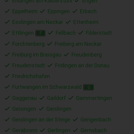
Endingen am Kaiserstuhl
Engen
Eppelheim
Eppingen
Erbach
Esslingen am Neckar
Ettenheim
Ettlingen
Fellbach
Filderstadt
F
Forchtenberg
Freiberg am Neckar
Freiburg im Breisgau
Freudenberg
Freudenstadt
Fridingen an der Donau
Friedrichshafen
Furtwangen im Schwarzwald
G
Gaggenau
Gaildorf
Gammertingen
Geisingen
Geislingen
Geislingen an der Steige
Gengenbach
Gerabronn
Gerlingen
Gernsbach