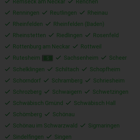
Remseck am Neckar
Renchen
Renningen
Reutlingen
Rheinau
Rheinfelden
Rheinfelden (Baden)
Rheinstetten
Riedlingen
Rosenfeld
Rottenburg am Neckar
Rottweil
Rutesheim
Sachsenheim
Scheer
S
Schelklingen
Schiltach
Schopfheim
Schorndorf
Schramberg
Schriesheim
Schrozberg
Schwaigern
Schwetzingen
Schwäbisch Gmünd
Schwäbisch Hall
Schömberg
Schönau
Schönau im Schwarzwald
Sigmaringen
Sindelfingen
Singen