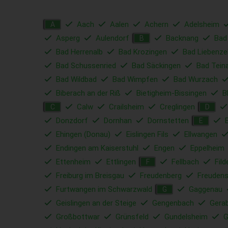
Aach
Aalen
Achern
Adelsheim
A
Asperg
Aulendorf
Backnang
Bad
B
Bad Herrenalb
Bad Krozingen
Bad Liebenzel
Bad Schussenried
Bad Säckingen
Bad Tein
Bad Wildbad
Bad Wimpfen
Bad Wurzach
Biberach an der Riß
Bietigheim-Bissingen
B
Calw
Crailsheim
Creglingen
C
D
Donzdorf
Dornhan
Dornstetten
E
Ehingen (Donau)
Eislingen Fils
Ellwangen
Endingen am Kaiserstuhl
Engen
Eppelheim
Ettenheim
Ettlingen
Fellbach
Fild
F
Freiburg im Breisgau
Freudenberg
Freudens
Furtwangen im Schwarzwald
Gaggenau
G
Geislingen an der Steige
Gengenbach
Gera
Großbottwar
Grünsfeld
Gundelsheim
G