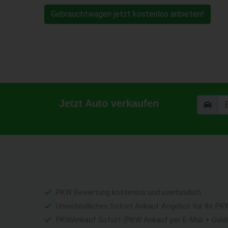
Gebrauchtwagen jetzt kostenlos anbieten!
Jetzt Auto verkaufen
PKW Bewertung kostenlos und uverbindlich
Unverbindliches Sofort Ankauf Angebot für Ihr PK
PKWAnkauf Sofort (PKW Ankauf per E-Mail + Geld