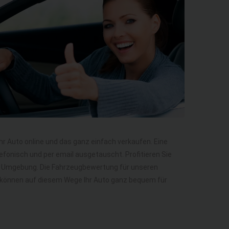
Ihr Auto online und das ganz einfach verkaufen. Eine
efonisch und per email ausgetauscht. Profitieren Sie
nd Umgebung. Die Fahrzeugbewertung für unseren
Sie können auf diesem Wege Ihr Auto ganz bequem für