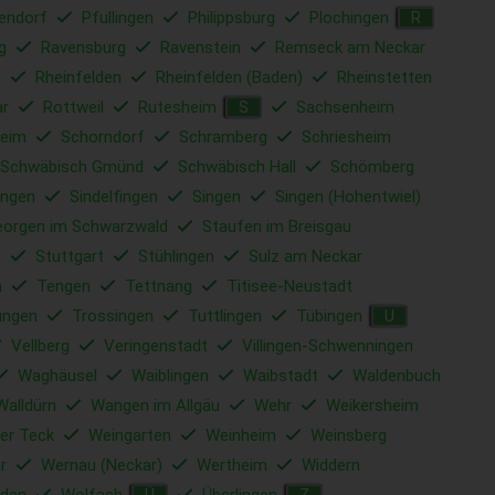
lendorf
Pfullingen
Philippsburg
Plochingen
R
g
Ravensburg
Ravenstein
Remseck am Neckar
u
Rheinfelden
Rheinfelden (Baden)
Rheinstetten
ar
Rottweil
Rutesheim
Sachsenheim
S
eim
Schorndorf
Schramberg
Schriesheim
Schwäbisch Gmünd
Schwäbisch Hall
Schömberg
ingen
Sindelfingen
Singen
Singen (Hohentwiel)
eorgen im Schwarzwald
Staufen im Breisgau
e
Stuttgart
Stühlingen
Sulz am Neckar
m
Tengen
Tettnang
Titisee-Neustadt
ingen
Trossingen
Tuttlingen
Tübingen
U
Vellberg
Veringenstadt
Villingen-Schwenningen
Waghäusel
Waiblingen
Waibstadt
Waldenbuch
Walldürn
Wangen im Allgäu
Wehr
Weikersheim
er Teck
Weingarten
Weinheim
Weinsberg
r
Wernau (Neckar)
Wertheim
Widdern