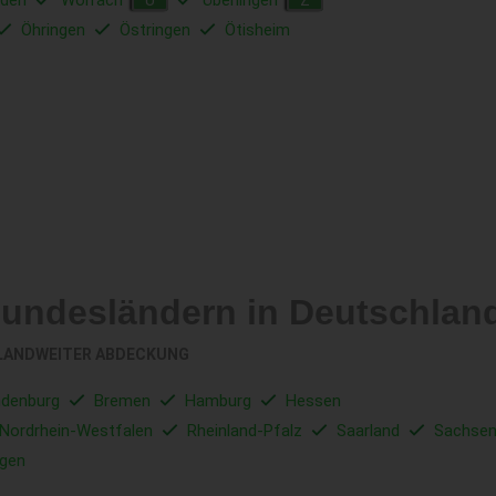
den
Wolfach
Überlingen
Ü
Z
Öhringen
Östringen
Ötisheim
Bundesländern in Deutschlan
LANDWEITER ABDECKUNG
ndenburg
Bremen
Hamburg
Hessen
Nordrhein-Westfalen
Rheinland-Pfalz
Saarland
Sachse
ngen