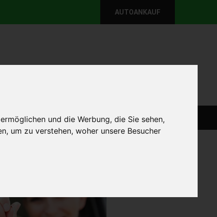
AUTOANKAUF
per E-Mail
Wir sind momentan erreichbar!
@autoabkauf.de
365 Tage von 8 - 22 Uhr
WEIT
DEFEKT AUTOANKAUF
AUTOANKAUF
 ermöglichen und die Werbung, die Sie sehen,
en, um zu verstehen, woher unsere Besucher