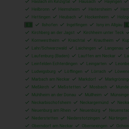
Haslach im Kinzigtal
Hausach
Hayingen
Heilbronn
Heimsheim
Heitersheim
Hem
Hettingen
Heubach
Hockenheim
Holzg
Ilshofen
Ingelfingen
Isny im Allgäu
I
Kirchberg an der Jagst
Kirchheim unter Teck
Kornwestheim
Kraichtal
Krautheim
Ku
Lahr/Schwarzwald
Laichingen
Langenau
Laufenburg (Baden)
Lauffen am Neckar
La
Leinfelden Echterdingen
Leingarten
Leonbe
Ludwigsburg
Löffingen
Lörrach
Löwens
Marbach am Neckar
Markdorf
Markgröning
Meßkirch
Meßstetten
Mosbach
Munde
Mühlheim an der Donau
Müllheim
Münsinge
Neckarbischofsheim
Neckargemünd
Necka
Neuenburg am Rhein
Neuenbürg
Neuensta
Niederstetten
Niederstotzingen
Nürtingen
Oberndorf am Neckar
Oberriexingen
Ochse