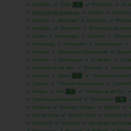
Ostfildern
Owen
Pforzheim
Pful
P
Radolfzell am Bodensee
Rastatt
Rauenber
Renchen
Renningen
Reutlingen
Rheina
Riedlingen
Rosenfeld
Rottenburg am Neck
Scheer
Schelklingen
Schiltach
Schopfh
Schrozberg
Schwaigern
Schwetzingen
Schönau
Schönau im Schwarzwald
Sigmar
Sinsheim
Spaichingen
St. Blasien
St. G
Steinheim an der Murr
Stockach
Stutense
Sulzburg
Süßen
Tauberbischofshei
T
Todtnau
Triberg im Schwarzwald
Trochtelf
Uhingen
Ulm
Vaihingen an der Enz
V
Vogtsburg im Kaiserstuhl
Vöhrenbach
W
Waldkirch
Waldshut-Tiengen
Walldorf
Weil am Rhein
Weil der Stadt
Weilheim an d
Weinstadt
Welzheim
Wendlingen am Necka