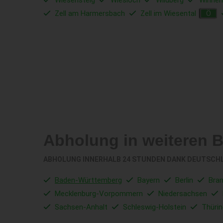
Wiesensteig
Wiesloch
Wildberg
Winnen
Zell am Harmersbach
Zell im Wiesental
Ö
Abholung in weiteren 
ABHOLUNG INNERHALB 24 STUNDEN DANK DEUTSCH
Baden-Württemberg
Bayern
Berlin
Bra
Mecklenburg-Vorpommern
Niedersachsen
Sachsen-Anhalt
Schleswig-Holstein
Thüri