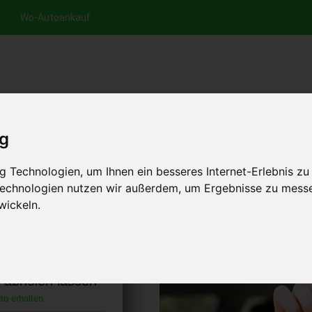
Wo-Autoankauf
nfrage per Hotline
Anfrage per WhatsApp
Anfrage 
+49 (0)800-0044333
+49 (0)157 - 849 157 78
anfrage
ig
HOME
AUTOANKAUF EUROPA
 Technologien, um Ihnen ein besseres Internet-Erlebnis zu
 Technologien nutzen wir außerdem, um Ergebnisse zu mess
wickeln.
l am Bodensee
utschland)
s abholen lassen
to erhalten