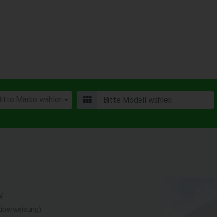
W
überweisung)