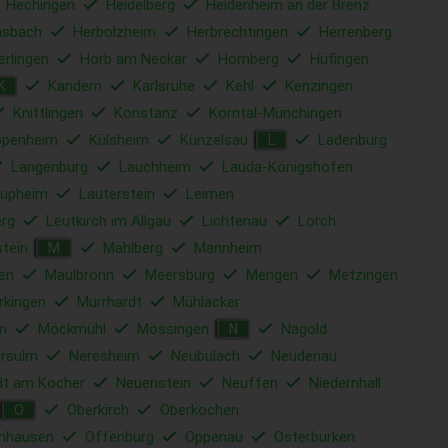
Hechingen
Heidelberg
Heidenheim an der Brenz
sbach
Herbolzheim
Herbrechtingen
Herrenberg
erlingen
Horb am Neckar
Hornberg
Hüfingen
Kandern
Karlsruhe
Kehl
Kenzingen
K
Knittlingen
Konstanz
Korntal-Münchingen
ppenheim
Külsheim
Künzelsau
Ladenburg
L
Langenburg
Lauchheim
Lauda-Königshofen
upheim
Lauterstein
Leimen
rg
Leutkirch im Allgäu
Lichtenau
Lorch
tein
Mahlberg
Mannheim
M
en
Maulbronn
Meersburg
Mengen
Metzingen
rkingen
Murrhardt
Mühlacker
n
Möckmühl
Mössingen
Nagold
N
rsulm
Neresheim
Neubulach
Neudenau
dt am Kocher
Neuenstein
Neuffen
Niedernhall
Oberkirch
Oberkochen
O
nhausen
Offenburg
Oppenau
Osterburken