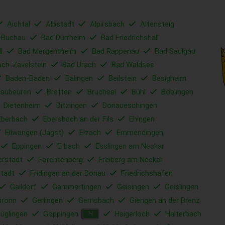
Aichtal
Albstadt
Alpirsbach
Altensteig
 Buchau
Bad Dürrheim
Bad Friedrichshall
l
Bad Mergentheim
Bad Rappenau
Bad Saulgau
ach-Zavelstein
Bad Urach
Bad Waldsee
Baden-Baden
Balingen
Beilstein
Besigheim
laubeuren
Bretten
Bruchsal
Bühl
Böblingen
Dietenheim
Ditzingen
Donaueschingen
Eberbach
Ebersbach an der Fils
Ehingen
Ellwangen (Jagst)
Elzach
Emmendingen
Eppingen
Erbach
Esslingen am Neckar
erstadt
Forchtenberg
Freiberg am Neckar
tadt
Fridingen an der Donau
Friedrichshafen
Gaildorf
Gammertingen
Geisingen
Geislingen
bronn
Gerlingen
Gernsbach
Giengen an der Brenz
üglingen
Göppingen
Haigerloch
Haiterbach
H