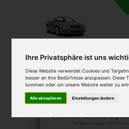
A
Ihre Privatsphäre ist uns wicht
Diese Website verwendet Cookies und Targeting
besser an Ihre Bedürfnisse anzupassen. Diese
kommen oder um unsere Website weiter zu ent
Autoankauf in Radolfzel
Alle akzeptieren
Einstellungen ändern
Baden-Württemberg (De
Online Auto verkaufen & grati
Auf Wunsch sofort Geld für Ihr Au